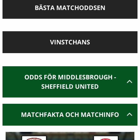
BÄSTA MATCHODDSEN
VINSTCHANS
ODDS FÖR MIDDLESBROUGH -
SHEFFIELD UNITED
MATCHFAKTA OCH MATCHINFO