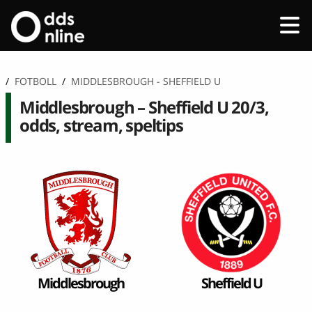
/
FOTBOLL
/
MIDDLESBROUGH - SHEFFIELD U
Middlesbrough – Sheffield U 20/3,
odds, stream, speltips
Middlesbrough
Sheffield U