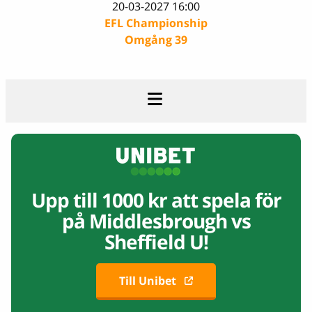
20-03-2027 16:00
EFL Championship
Omgång 39
Upp till 1000 kr att spela för
på
Middlesbrough vs
Sheffield U!
Till Unibet