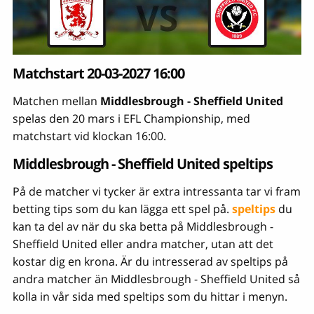
Matchstart 20-03-2027 16:00
Matchen mellan
Middlesbrough - Sheffield United
spelas den 20 mars i EFL Championship, med
matchstart vid klockan 16:00.
Middlesbrough - Sheffield United speltips
På de matcher vi tycker är extra intressanta tar vi fram
betting tips som du kan lägga ett spel på.
speltips
du
kan ta del av när du ska betta på Middlesbrough -
Sheffield United eller andra matcher, utan att det
kostar dig en krona. Är du intresserad av speltips på
andra matcher än Middlesbrough - Sheffield United så
kolla in vår sida med speltips som du hittar i menyn.