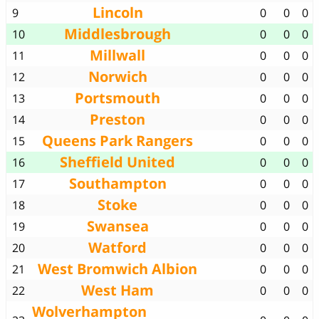
Lincoln
9
0
0
0
Middlesbrough
10
0
0
0
Millwall
11
0
0
0
Norwich
12
0
0
0
Portsmouth
13
0
0
0
Preston
14
0
0
0
Queens Park Rangers
15
0
0
0
Sheffield United
16
0
0
0
Southampton
17
0
0
0
Stoke
18
0
0
0
Swansea
19
0
0
0
Watford
20
0
0
0
West Bromwich Albion
21
0
0
0
West Ham
22
0
0
0
Wolverhampton