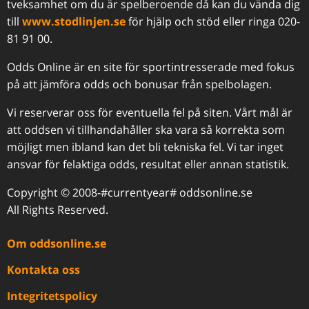
tveksamhet om du är spelberoende då kan du vända dig
till
www.stodlinjen.se
för hjälp och stöd eller ringa 020-
81 91 00.
Odds Online är en site för sportintresserade med fokus
på att jämföra odds och bonusar från spelbolagen.
Vi reserverar oss för eventuella fel på siten. Vårt mål är
att oddsen vi tillhandahåller ska vara så korrekta som
möjligt men ibland kan det bli tekniska fel. Vi tar inget
ansvar för felaktiga odds, resultat eller annan statistik.
Copyright © 2008-#currentyear# oddsonline.se
All Rights Reserved.
Om oddsonline.se
Kontakta oss
Integritetspolicy