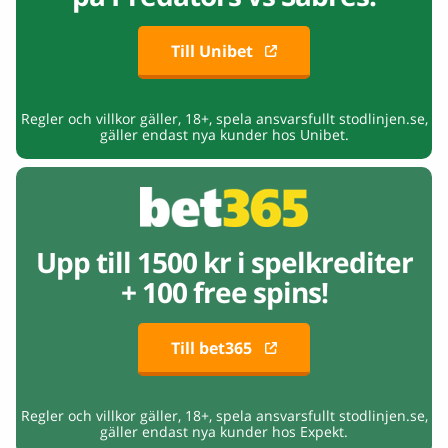
Till Unibet
Regler och villkor gäller, 18+, spela ansvarsfullt stodlinjen.se,
gäller endast nya kunder hos Unibet.
Upp till 1500 kr i spelkrediter
+ 100 free spins!
Till bet365
Regler och villkor gäller, 18+, spela ansvarsfullt stodlinjen.se,
gäller endast nya kunder hos Expekt.