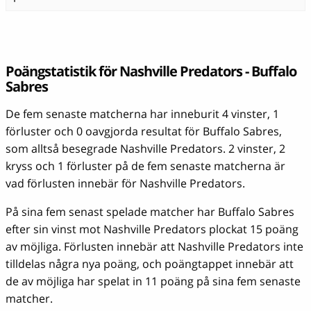
Poängstatistik för Nashville Predators - Buffalo
Sabres
De fem senaste matcherna har inneburit 4 vinster, 1
förluster och 0 oavgjorda resultat för Buffalo Sabres,
som alltså besegrade Nashville Predators. 2 vinster, 2
kryss och 1 förluster på de fem senaste matcherna är
vad förlusten innebär för Nashville Predators.
På sina fem senast spelade matcher har Buffalo Sabres
efter sin vinst mot Nashville Predators plockat 15 poäng
av möjliga. Förlusten innebär att Nashville Predators inte
tilldelas några nya poäng, och poängtappet innebär att
de av möjliga har spelat in 11 poäng på sina fem senaste
matcher.