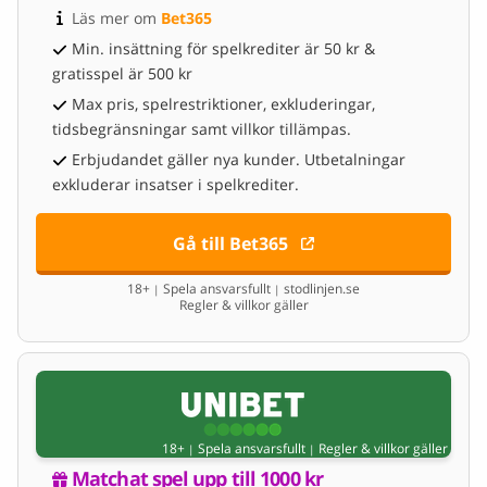
Läs mer om 
Bet365
Min. insättning för spelkrediter är 50 kr &
gratisspel är 500 kr
Max pris, spelrestriktioner, exkluderingar,
tidsbegränsningar samt villkor tillämpas.
Erbjudandet gäller nya kunder. Utbetalningar
exkluderar insatser i spelkrediter.
Gå till Bet365
18+
Spela ansvarsfullt
stodlinjen.se
|
|
Regler & villkor gäller
18+
Spela ansvarsfullt
Regler & villkor gäller
|
|
Matchat spel upp till 1000 kr