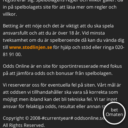
in på spelbolagets site för att läsa mer om regler och
villkor.
Betting är ett nöje och det är viktigt att du ska spela
ansvarsfullt och att du är över 18 år. Vid minsta
tveksamhet om du är spelberoende då kan du vända dig
till
www.stodlinjen.se
för hjälp och stöd eller ringa 020-
81 91 00.
Odds Online är en site för sportintresserade med fokus
på att jämföra odds och bonusar från spelbolagen.
Vi reserverar oss för eventuella fel på siten. Vårt mål är
att oddsen vi tillhandahåller ska vara så korrekta som
möjligt men ibland kan det bli tekniska fel. Vi tar inget
ansvar för felaktiga odds, resultat eller annan statistik.
Copyright © 2008-#currentyear# oddsonline.se
All Rights Reserved.