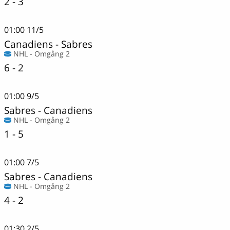
2 - 3
01:00
11/5
Canadiens
-
Sabres
NHL - Omgång 2
6 - 2
01:00
9/5
Sabres
-
Canadiens
NHL - Omgång 2
1 - 5
01:00
7/5
Sabres
-
Canadiens
NHL - Omgång 2
4 - 2
01:30
2/5