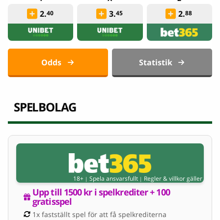
2.
3.
2.
40
45
88
Odds
Statistik
SPELBOLAG
18+
Spela ansvarsfullt
Regler & villkor gäller
|
|
Upp till 1500 kr i spelkrediter + 100 
gratisspel
1x fastställt spel för att få spelkrediterna