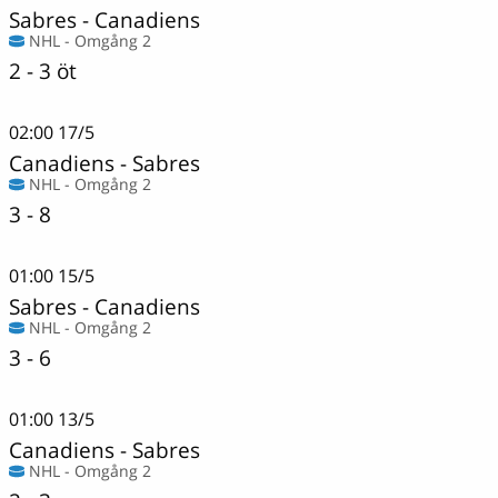
Sabres
-
Canadiens
NHL - Omgång 2
2 - 3 öt
02:00
17/5
Canadiens
-
Sabres
NHL - Omgång 2
3 - 8
01:00
15/5
Sabres
-
Canadiens
NHL - Omgång 2
3 - 6
01:00
13/5
Canadiens
-
Sabres
NHL - Omgång 2