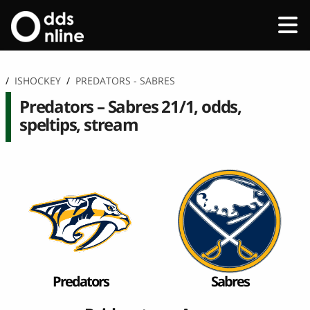
/
ISHOCKEY
/
PREDATORS - SABRES
Predators – Sabres 21/1, odds,
speltips, stream
Predators
Sabres