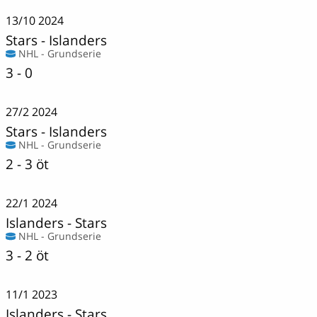
13/10
2024
Stars
-
Islanders
NHL - Grundserie
3 - 0
27/2
2024
Stars
-
Islanders
NHL - Grundserie
2 - 3 öt
22/1
2024
Islanders
-
Stars
NHL - Grundserie
3 - 2 öt
11/1
2023
Islanders
-
Stars