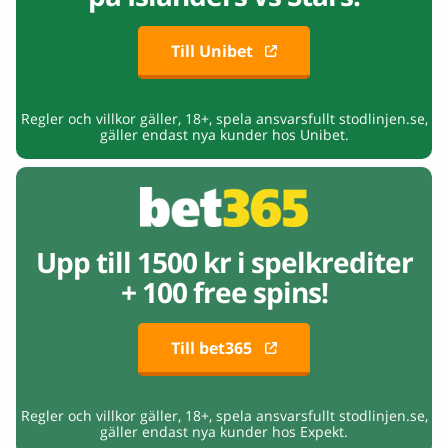
Till Unibet
Regler och villkor gäller, 18+, spela ansvarsfullt stodlinjen.se,
gäller endast nya kunder hos Unibet.
Upp till 1500 kr i spelkrediter
+ 100 free spins!
Till bet365
Regler och villkor gäller, 18+, spela ansvarsfullt stodlinjen.se,
gäller endast nya kunder hos Expekt.