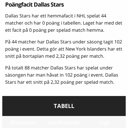
Poängfacit Dallas Stars
Dallas Stars har ett hemmafacit i NHL spelat 44
matcher och har 0 poäng i tabellen. Laget har med det
ett facit på 0 poäng per spelad match hemma.
På 44 matcher har Dallas Stars under säsong tagit 102
poäng i event. Detta gör att New York Islanders har ett
snitt på bortaplan med 2,32 poäng per match.
På totalt 88 matcher Dallas Stars har spelat under
säsongen har man håvat in 102 poäng i event. Dallas
Stars har ett snitt på 2,32 poäng per spelad match.
TABELL
Divisioner
Konferenser
Liga