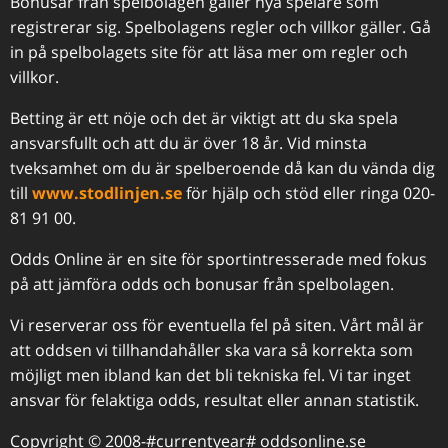
Bonusar från spelbolagen gäller nya spelare som
registrerar sig. Spelbolagens regler och villkor gäller. Gå
in på spelbolagets site för att läsa mer om regler och
villkor.
Betting är ett nöje och det är viktigt att du ska spela
ansvarsfullt och att du är över 18 år. Vid minsta
tveksamhet om du är spelberoende då kan du vända dig
till
www.stodlinjen.se
för hjälp och stöd eller ringa 020-
81 91 00.
Odds Online är en site för sportintresserade med fokus
på att jämföra odds och bonusar från spelbolagen.
Vi reserverar oss för eventuella fel på siten. Vårt mål är
att oddsen vi tillhandahåller ska vara så korrekta som
möjligt men ibland kan det bli tekniska fel. Vi tar inget
ansvar för felaktiga odds, resultat eller annan statistik.
Copyright © 2008-#currentyear# oddsonline.se