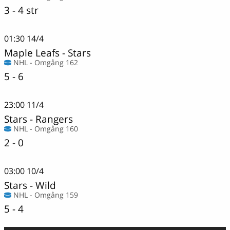
3 - 4 str
01:30
14/4
Maple Leafs
-
Stars
NHL - Omgång 162
5 - 6
23:00
11/4
Stars
-
Rangers
NHL - Omgång 160
2 - 0
03:00
10/4
Stars
-
Wild
NHL - Omgång 159
5 - 4