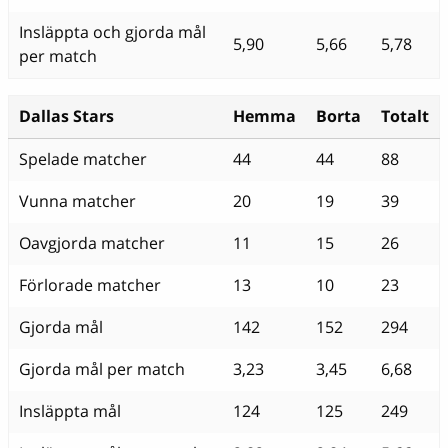
Insläppta och gjorda mål
5,90
5,66
5,78
per match
Dallas Stars
Hemma
Borta
Totalt
Spelade matcher
44
44
88
Vunna matcher
20
19
39
Oavgjorda matcher
11
15
26
Förlorade matcher
13
10
23
Gjorda mål
142
152
294
Gjorda mål per match
3,23
3,45
6,68
Insläppta mål
124
125
249