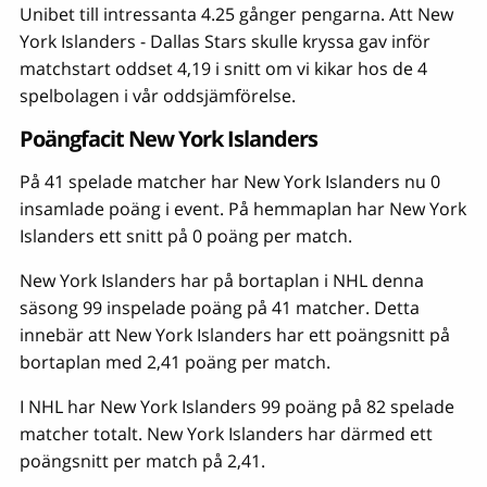
Unibet till intressanta 4.25 gånger pengarna. Att New
York Islanders - Dallas Stars skulle kryssa gav inför
matchstart oddset 4,19 i snitt om vi kikar hos de 4
spelbolagen i vår oddsjämförelse.
Poängfacit New York Islanders
På 41 spelade matcher har New York Islanders nu 0
insamlade poäng i event. På hemmaplan har New York
Islanders ett snitt på 0 poäng per match.
New York Islanders har på bortaplan i NHL denna
säsong 99 inspelade poäng på 41 matcher. Detta
innebär att New York Islanders har ett poängsnitt på
bortaplan med 2,41 poäng per match.
I NHL har New York Islanders 99 poäng på 82 spelade
matcher totalt. New York Islanders har därmed ett
poängsnitt per match på 2,41.