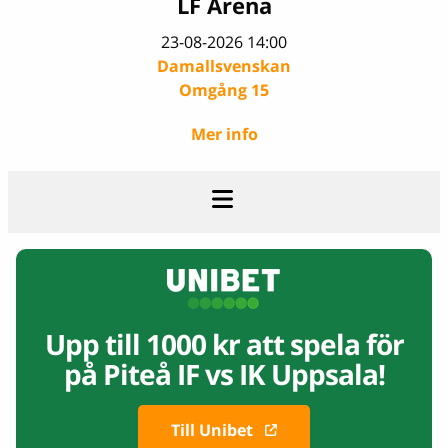
LF Arena
23-08-2026 14:00
Damallsvenskan
Omgång 15
Mer info
Upp till 1000 kr att spela för
på
Piteå IF vs IK Uppsala!
Till Unibet