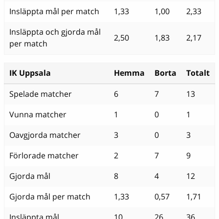
Insläppta mål per match
1,33
1,00
2,33
Insläppta och gjorda mål
2,50
1,83
2,17
per match
IK Uppsala
Hemma
Borta
Totalt
Spelade matcher
6
7
13
Vunna matcher
1
0
1
Oavgjorda matcher
3
0
3
Förlorade matcher
2
7
9
Gjorda mål
8
4
12
Gjorda mål per match
1,33
0,57
1,71
Insläppta mål
10
26
36