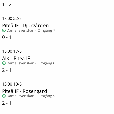
1 - 2
18:00
22/5
Piteå IF
-
Djurgården
Damallsvenskan - Omgång 7
0 - 1
15:00
17/5
AIK
-
Piteå IF
Damallsvenskan - Omgång 6
2 - 1
13:00
10/5
Piteå IF
-
Rosengård
Damallsvenskan - Omgång 5
2 - 1