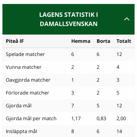
LAGENS STATISTIK I
DAMALLSVENSKAN
Piteå IF
Hemma
Borta
Totalt
Spelade matcher
6
6
12
Vunna matcher
2
2
4
Oavgjorda matcher
1
2
3
Förlorade matcher
3
2
5
Gjorda mål
7
5
12
Gjorda mål per match
1,17
0,83
2,00
Insläppta mål
8
6
14