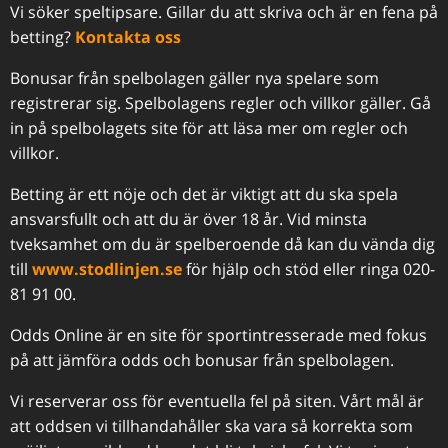
Vi söker speltipsare. Gillar du att skriva och är en fena på
betting?
Kontakta oss
Bonusar från spelbolagen gäller nya spelare som
registrerar sig. Spelbolagens regler och villkor gäller. Gå
in på spelbolagets site för att läsa mer om regler och
villkor.
Betting är ett nöje och det är viktigt att du ska spela
ansvarsfullt och att du är över 18 år. Vid minsta
tveksamhet om du är spelberoende då kan du vända dig
till
www.stodlinjen.se
för hjälp och stöd eller ringa 020-
81 91 00.
Odds Online är en site för sportintresserade med fokus
på att jämföra odds och bonusar från spelbolagen.
Vi reserverar oss för eventuella fel på siten. Vårt mål är
att oddsen vi tillhandahåller ska vara så korrekta som