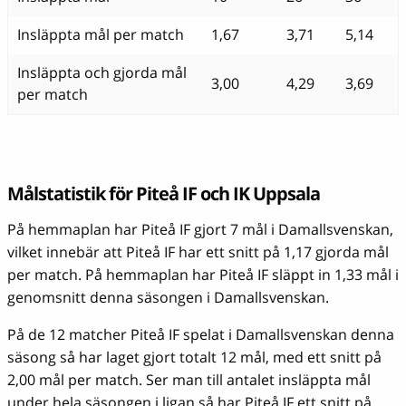
Insläppta mål per match
1,67
3,71
5,14
Insläppta och gjorda mål
3,00
4,29
3,69
per match
Målstatistik för Piteå IF och IK Uppsala
På hemmaplan har Piteå IF gjort 7 mål i Damallsvenskan,
vilket innebär att Piteå IF har ett snitt på 1,17 gjorda mål
per match. På hemmaplan har Piteå IF släppt in 1,33 mål i
genomsnitt denna säsongen i Damallsvenskan.
På de 12 matcher Piteå IF spelat i Damallsvenskan denna
säsong så har laget gjort totalt 12 mål, med ett snitt på
2,00 mål per match. Ser man till antalet insläppta mål
under hela säsongen i ligan så har Piteå IF ett snitt på