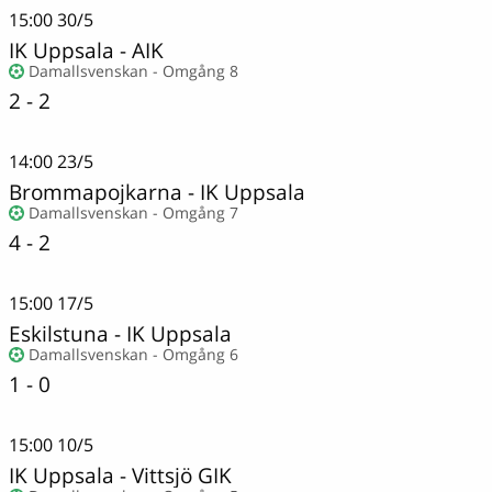
15:00
30/5
IK Uppsala
-
AIK
Damallsvenskan - Omgång 8
2 - 2
14:00
23/5
Brommapojkarna
-
IK Uppsala
Damallsvenskan - Omgång 7
4 - 2
15:00
17/5
Eskilstuna
-
IK Uppsala
Damallsvenskan - Omgång 6
1 - 0
15:00
10/5
IK Uppsala
-
Vittsjö GIK