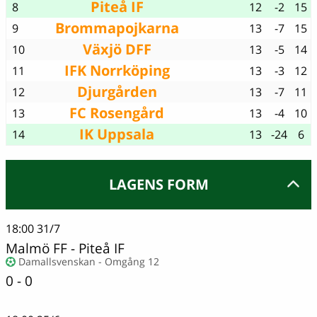
Piteå IF
8
12
-2
15
Brommapojkarna
9
13
-7
15
Växjö DFF
10
13
-5
14
IFK Norrköping
11
13
-3
12
Djurgården
12
13
-7
11
FC Rosengård
13
13
-4
10
IK Uppsala
14
13
-24
6
LAGENS FORM
18:00
31/7
Malmö FF
-
Piteå IF
Damallsvenskan - Omgång 12
0 - 0