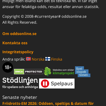
möjligt men ibland kan det bli tekniska fel. Vi tar inget
ansvar för felaktiga odds, resultat eller annan statistik.
Copyright © 2008-#currentyear# oddsonline.se
All Rights Reserved.
Om oddsonline.se
Kontakta oss
Integritetspolicy
Andra språk:
Norska
Finska
Senaste nyheter
Friidrotts-EM 2026: Oddsen, speltips & datum för