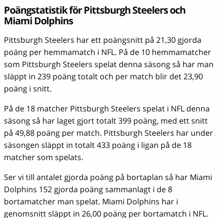
Poängstatistik för Pittsburgh Steelers och
Miami Dolphins
Pittsburgh Steelers har ett poängsnitt på 21,30 gjorda
poäng per hemmamatch i NFL. På de 10 hemmamatcher
som Pittsburgh Steelers spelat denna säsong så har man
släppt in 239 poäng totalt och per match blir det 23,90
poäng i snitt.
På de 18 matcher Pittsburgh Steelers spelat i NFL denna
säsong så har laget gjort totalt 399 poäng, med ett snitt
på 49,88 poäng per match. Pittsburgh Steelers har under
säsongen släppt in totalt 433 poäng i ligan på de 18
matcher som spelats.
Ser vi till antalet gjorda poäng på bortaplan så har Miami
Dolphins 152 gjorda poäng sammanlagt i de 8
bortamatcher man spelat. Miami Dolphins har i
genomsnitt släppt in 26,00 poäng per bortamatch i NFL.