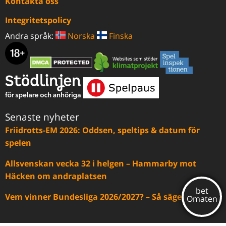
Kontakta oss
Integritetspolicy
Andra språk:
Norska
Finska
Senaste nyheter
Friidrotts-EM 2026: Oddsen, speltips & datum för
spelen
Allsvenskan vecka 32 i helgen – Hammarby mot
Häcken om andraplatsen
Vem vinner Bundesliga 2026/2027? – Så säger oddsen