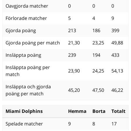
Oavgjorda matcher
0
0
0
Förlorade matcher
5
4
9
Gjorda poäng
213
186
399
Gjorda poäng per match
21,30
23,25
49,88
Insläppta poäng
239
194
433
Insläppta poäng per
23,90
24,25
54,13
match
Insläppta och gjorda
45,20
47,50
46,22
poäng per match
Miami Dolphins
Hemma
Borta
Totalt
Spelade matcher
9
8
17