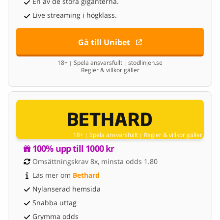
En av de stora giganterna.
Live streaming i högklass.
Gå till Unibet
18+
Spela ansvarsfullt
stodlinjen.se
|
|
Regler & villkor gäller
18+
Spela ansvarsfullt
Regler & villkor gäller
|
|
100% upp till 1000 kr
Omsättningskrav 8x, minsta odds 1.80
Läs mer om 
Bethard
Nylanserad hemsida
Snabba uttag
Grymma odds