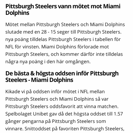
Pittsburgh Steelers vann mötet mot Miami
Dolphins
Mötet mellan Pittsburgh Steelers och Miami Dolphins
slutade med en 28 - 15 seger till Pittsburgh Steelers.
nya poäng tilldelas Pittsburgh Steelers i tabellen för
NFL för vinsten. Miami Dolphins förlorade mot
Pittsburgh Steelers, och kommer därför inte tilldelas
några nya poäng i den här omgången.
De bästa & högsta oddsen inför Pittsburgh
Steelers - Miami Dolphins
Kikade vi på oddsen inför mötet i NFL mellan
Pittsburgh Steelers och Miami Dolphins så var
Pittsburgh Steelers oddsfavorit att vinna matchen.
Spelbolaget Unibet gav då det högsta oddset till 1.57
gånger pengarna på Pittsburgh Steelers som
vinnare. Snittoddset på favoriten Pittsburgh Steelers,