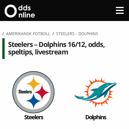
/
AMERIKANSK FOTBOLL
/
STEELERS - DOLPHINS
Steelers – Dolphins 16/12, odds,
speltips, livestream
Steelers
Dolphins