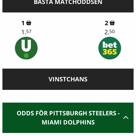
BÄSTA MATCHODDSEN
1
2
1.
2.
57
50
VINSTCHANS
ODDS FÖR PITTSBURGH STEELERS -
MIAMI DOLPHINS