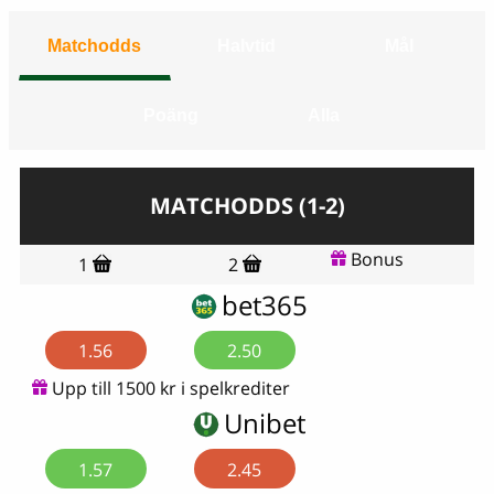
Matchodds
Halvtid
Mål
Poäng
Alla
MATCHODDS (1-2)
Bonus
1
2
bet365
1.56
2.50
Upp till 1500 kr i spelkrediter
Unibet
1.57
2.45