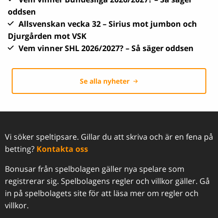
oddsen
Allsvenskan vecka 32 – Sirius mot jumbon och
Djurgården mot VSK
Vem vinner SHL 2026/2027? – Så säger oddsen
Se alla nyheter
Vi söker speltipsare. Gillar du att skriva och är en fena på
betting?
Kontakta oss
Bonusar från spelbolagen gäller nya spelare som
registrerar sig. Spelbolagens regler och villkor gäller. Gå
in på spelbolagets site för att läsa mer om regler och
villkor.