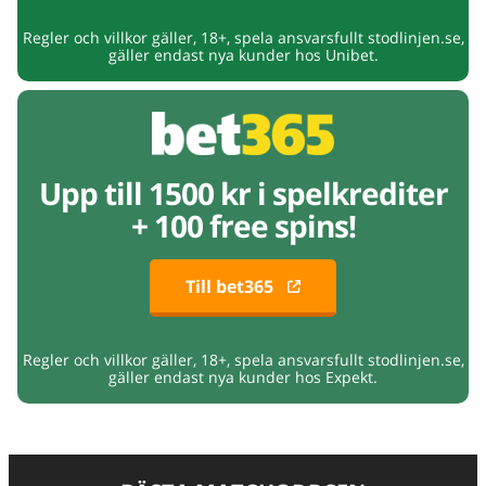
Regler och villkor gäller, 18+, spela ansvarsfullt stodlinjen.se,
gäller endast nya kunder hos Unibet.
Upp till 1500 kr i spelkrediter
+ 100 free spins!
Till bet365
Regler och villkor gäller, 18+, spela ansvarsfullt stodlinjen.se,
gäller endast nya kunder hos Expekt.