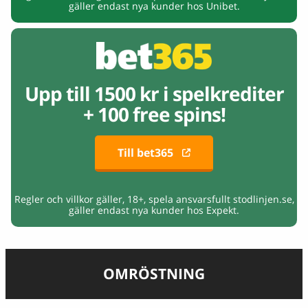
gäller endast nya kunder hos Unibet.
Upp till 1500 kr i spelkrediter
+ 100 free spins!
Till bet365
Regler och villkor gäller, 18+, spela ansvarsfullt stodlinjen.se,
gäller endast nya kunder hos Expekt.
OMRÖSTNING