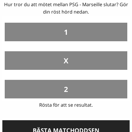
Hur tror du att mötet mellan PSG - Marseille slutar? Gör
din röst hörd nedan.
1
X
2
Rösta för att se resultat.
BÄSTA MATCHODDSEN