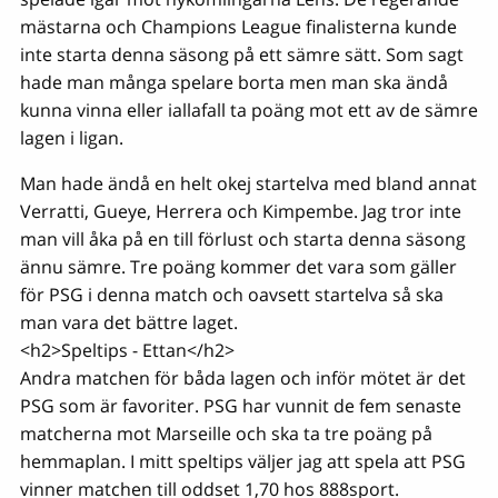
mästarna och Champions League finalisterna kunde
inte starta denna säsong på ett sämre sätt. Som sagt
hade man många spelare borta men man ska ändå
kunna vinna eller iallafall ta poäng mot ett av de sämre
lagen i ligan.
Man hade ändå en helt okej startelva med bland annat
Verratti, Gueye, Herrera och Kimpembe. Jag tror inte
man vill åka på en till förlust och starta denna säsong
ännu sämre. Tre poäng kommer det vara som gäller
för PSG i denna match och oavsett startelva så ska
man vara det bättre laget.
<h2>Speltips - Ettan</h2>
Andra matchen för båda lagen och inför mötet är det
PSG som är favoriter. PSG har vunnit de fem senaste
matcherna mot Marseille och ska ta tre poäng på
hemmaplan. I mitt speltips väljer jag att spela att PSG
vinner matchen till oddset 1,70 hos 888sport.