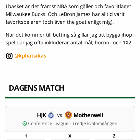
I basket är det främst NBA som gäller och favoritlaget
Milwaukee Bucks. Och LeBron James har alltid varit
favoritspelaren (och även the goat enligt mig).
När det kommer till betting så gillar jag att bygga ihop
spel där jag ofta inkluderar antal mål, hörnor och 1X2.
@kpliatsikas
instagram
DAGENS MATCH
HJK
Motherwell
vs
Conference League - Tredje kvalomgången