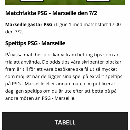
Matchfakta PSG – Marseille den 7/2
Marseille gästar PSG
i Ligue 1 med matchstart 17:00
den 7/2.
Speltips PSG - Marseille
På vissa matcher plockar vi fram betting tips som är
fria att använda. De odds tips våra skribenter plockar
fram är till för att våra besökare ska få ut så mycket
som möjligt när de lägger sina spel på ex vårt speltips
på PSG - Marseille eller annan match. Vi publicerar
dagligen speltips om du är ute efter att betta på på
andra möten än PSG - Marseille.
TABELL