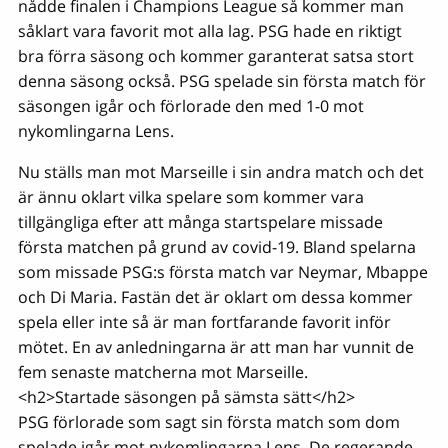
nådde finalen i Champions League så kommer man
såklart vara favorit mot alla lag. PSG hade en riktigt
bra förra säsong och kommer garanterat satsa stort
denna säsong också. PSG spelade sin första match för
säsongen igår och förlorade den med 1-0 mot
nykomlingarna Lens.
Nu ställs man mot Marseille i sin andra match och det
är ännu oklart vilka spelare som kommer vara
tillgängliga efter att många startspelare missade
första matchen på grund av covid-19. Bland spelarna
som missade PSG:s första match var Neymar, Mbappe
och Di Maria. Fastän det är oklart om dessa kommer
spela eller inte så är man fortfarande favorit inför
mötet. En av anledningarna är att man har vunnit de
fem senaste matcherna mot Marseille.
<h2>Startade säsongen på sämsta sätt</h2>
PSG förlorade som sagt sin första match som dom
spelade igår mot nykomlingarna Lens. De regerande