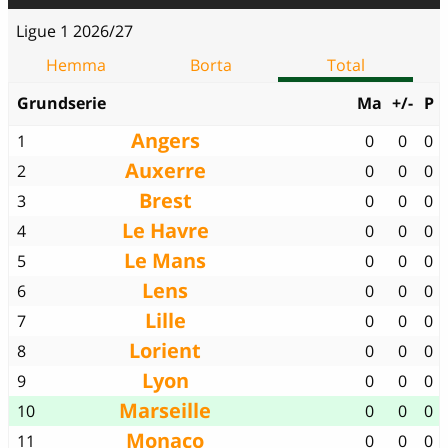
Ligue 1 2026/27
Hemma
Borta
Total
Grundserie
Ma
+/-
P
Angers
1
0
0
0
Auxerre
2
0
0
0
Brest
3
0
0
0
Le Havre
4
0
0
0
Le Mans
5
0
0
0
Lens
6
0
0
0
Lille
7
0
0
0
Lorient
8
0
0
0
Lyon
9
0
0
0
Marseille
10
0
0
0
Monaco
11
0
0
0