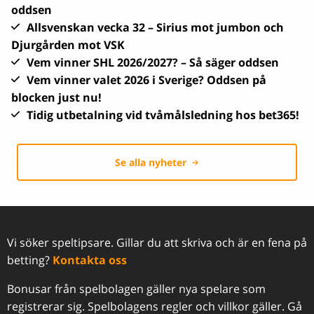
oddsen
Allsvenskan vecka 32 – Sirius mot jumbon och
Djurgården mot VSK
Vem vinner SHL 2026/2027? – Så säger oddsen
Vem vinner valet 2026 i Sverige? Oddsen på
blocken just nu!
Tidig utbetalning vid tvåmålsledning hos bet365!
Se alla nyheter
Vi söker speltipsare. Gillar du att skriva och är en fena på
betting?
Kontakta oss
Bonusar från spelbolagen gäller nya spelare som
registrerar sig. Spelbolagens regler och villkor gäller. Gå