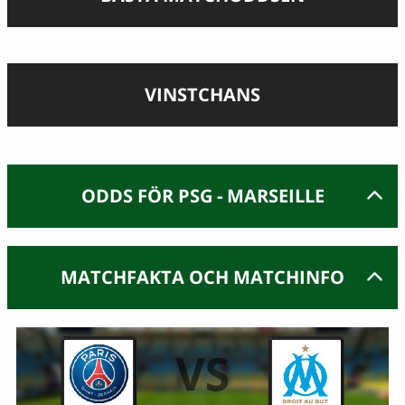
VINSTCHANS
ODDS FÖR PSG - MARSEILLE
MATCHFAKTA OCH MATCHINFO