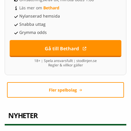
Läs mer om 
Bethard
Nylanserad hemsida
Snabba uttag
Grymma odds
Gå till Bethard
18+
Spela ansvarsfullt
stodlinjen.se
|
|
Regler & villkor gäller
Fler spelbolag
NYHETER