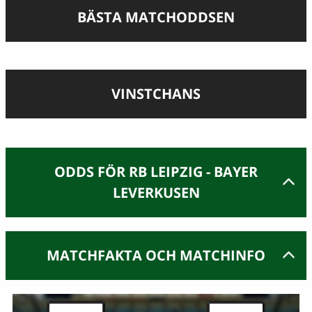
BÄSTA MATCHODDSEN
VINSTCHANS
ODDS FÖR RB LEIPZIG - BAYER
LEVERKUSEN
MATCHFAKTA OCH MATCHINFO