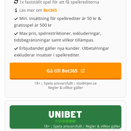
1x fastställt spel för att få spelkrediterna
Läs mer om 
Bet365
Min. insättning för spelkrediter är 50 kr &
gratisspel är 500 kr
Max pris, spelrestriktioner, exkluderingar,
tidsbegränsningar samt villkor tillämpas.
Erbjudandet gäller nya kunder. Utbetalningar
exkluderar insatser i spelkrediter.
Gå till Bet365
18+
Spela ansvarsfullt
stodlinjen.se
|
|
Regler & villkor gäller
18+
Spela ansvarsfullt
Regler & villkor gäller
|
|