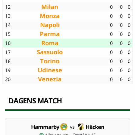
Milan
12
0
0
0
Monza
13
0
0
0
Napoli
14
0
0
0
Parma
15
0
0
0
Roma
16
0
0
0
Sassuolo
17
0
0
0
Torino
18
0
0
0
Udinese
19
0
0
0
Venezia
20
0
0
0
DAGENS MATCH
Hammarby
Häcken
vs
Allsvenskan - Omgång 16