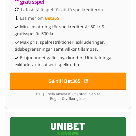
gratisspel
1x fastställt spel för att få spelkrediterna
Läs mer om 
Bet365
Min. insättning för spelkrediter är 50 kr &
gratisspel är 500 kr
Max pris, spelrestriktioner, exkluderingar,
tidsbegränsningar samt villkor tillämpas.
Erbjudandet gäller nya kunder. Utbetalningar
exkluderar insatser i spelkrediter.
Gå till Bet365
18+
Spela ansvarsfullt
stodlinjen.se
|
|
Regler & villkor gäller