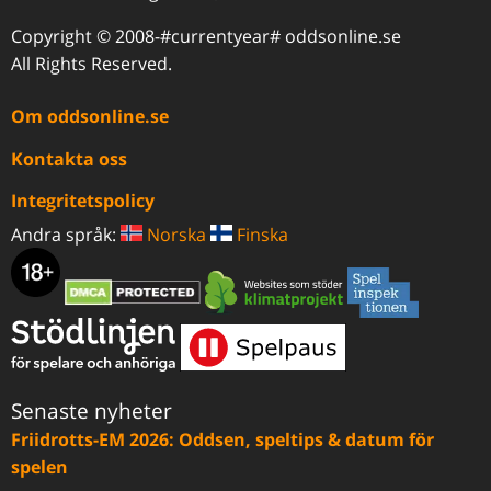
Copyright © 2008-#currentyear# oddsonline.se
All Rights Reserved.
Om oddsonline.se
Kontakta oss
Integritetspolicy
Andra språk:
Norska
Finska
Senaste nyheter
Friidrotts-EM 2026: Oddsen, speltips & datum för
spelen