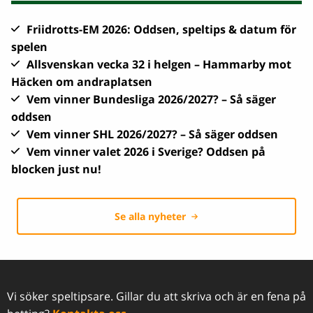
Friidrotts-EM 2026: Oddsen, speltips & datum för
spelen
Allsvenskan vecka 32 i helgen – Hammarby mot
Häcken om andraplatsen
Vem vinner Bundesliga 2026/2027? – Så säger
oddsen
Vem vinner SHL 2026/2027? – Så säger oddsen
Vem vinner valet 2026 i Sverige? Oddsen på
blocken just nu!
Se alla nyheter
Vi söker speltipsare. Gillar du att skriva och är en fena på