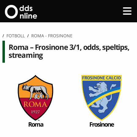
/
FOTBOLL
/
ROMA - FROSINONE
Roma – Frosinone 3/1, odds, speltips,
streaming
Roma
Frosinone