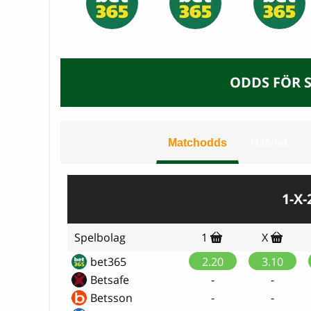
ODDS FÖR S
Matchodds
Halvtid
1-X-
Spelbolag
1
X
2.20
3.10
bet365
Betsafe
-
-
Betsson
-
-