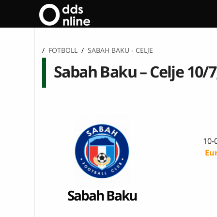
/
FOTBOLL
/
SABAH BAKU - CELJE
Sabah Baku – Celje 10/7,
10-
Eu
Sabah Baku