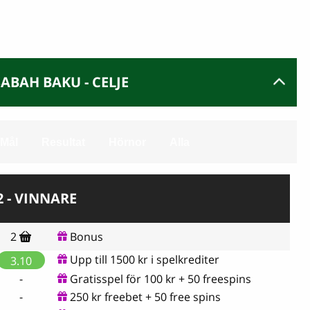
ABAH BAKU - CELJE
Mål
Resultat
Hörnor
Alla
2 - VINNARE
2
Bonus
Upp till 1500 kr i spelkrediter
3.10
-
Gratisspel för 100 kr + 50 freespins
-
250 kr freebet + 50 free spins