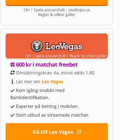
18+
Spela ansvarsfullt
stodlinjen.se
|
|
Regler & villkor gäller
18+
Spela ansvarsfullt
Regler & villkor gäller
|
|
600 kr i matchat freebet
Omsättningskrav: 6x, minst odds 1.80
Läs mer om 
Leo Vegas
Kom igång snabbt med
Bankidentifikation.
Experter på betting i mobilen.
Stort utbud av streamade matcher.
Gå till Leo Vegas