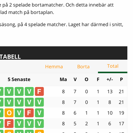
ue på 2 spelade bortamatcher. Och detta innebär att
elad match på bortaplan.
säsong, på 4 spelade matcher. Laget har därmed i snitt,
TABELL
Total
Hemma
Borta
5 Senaste
Ma
V
O
F
+/-
P
8
7
0
1
13
21
8
7
0
1
8
21
8
6
1
1
10
19
8
5
2
1
6
17