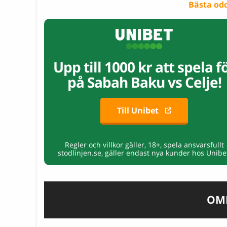
Bästa od
Upp till 1000 kr att spela f
på
Sabah Baku vs Celje!
Till Unibet
Regler och villkor gäller, 18+, spela ansvarsfullt
stodlinjen.se, gäller endast nya kunder hos Unibe
OM