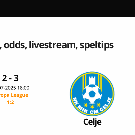
 odds, livestream, speltips
2 - 3
07-2025 18:00
ropa League
1:2
Celje