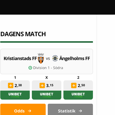
DAGENS MATCH
Kristianstads FF
Ängelholms FF
vs
Division 1 - Södra
2.
3.
2.
38
15
50
Odds
Statistik