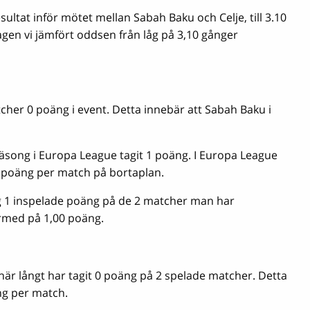
sultat inför mötet mellan Sabah Baku och Celje, till 3.10
gen vi jämfört oddsen från låg på 3,10 gånger
er 0 poäng i event. Detta innebär att Sabah Baku i
song i Europa League tagit 1 poäng. I Europa League
 poäng per match på bortaplan.
 1 inspelade poäng på de 2 matcher man har
ärmed på 1,00 poäng.
å här långt har tagit 0 poäng på 2 spelade matcher. Detta
ng per match.