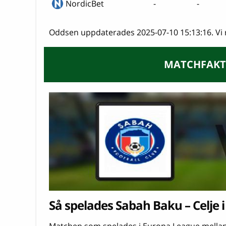
NordicBet
-
-
Oddsen uppdaterades 2025-07-10 15:13:16. Vi re
MATCHFAKT
Så spelades Sabah Baku – Celje 