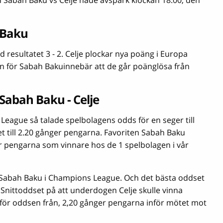
Sabah Baku vs Celje hade avspark klockan 18:00, den
 Baku
 resultatet 3 - 2. Celje plockar nya poäng i Europa
n för Sabah Bakuinnebär att de går poänglösa från
Sabah Baku - Celje
 League så talade spelbolagens odds för en seger till
 till 2.20 gånger pengarna. Favoriten Sabah Baku
ger pengarna som vinnare hos de 1 spelbolagen i vår
 Sabah Baku i Champions League. Och det bästa oddset
10. Snittoddset på att underdogen Celje skulle vinna
för oddsen från, 2,20 gånger pengarna inför mötet mot