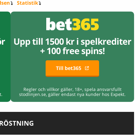
dsen
Statistik
ör
Upp till 1500 kr i spelkrediter
+ 100 free spins!
Till bet365
Regler och villkor gäller, 18+, spela ansvarsfullt
t.
stodlinjen.se, gäller endast nya kunder hos Expekt.
RÖSTNING