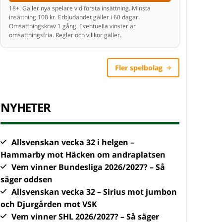
18+. Gäller nya spelare vid första insättning. Minsta
insättning 100 kr. Erbjudandet gäller i 60 dagar.
Omsättningskrav 1 gång. Eventuella vinster är
omsättningsfria. Regler och villkor gäller.
Fler spelbolag
NYHETER
Allsvenskan vecka 32 i helgen –
Hammarby mot Häcken om andraplatsen
Vem vinner Bundesliga 2026/2027? – Så
säger oddsen
Allsvenskan vecka 32 – Sirius mot jumbon
och Djurgården mot VSK
Vem vinner SHL 2026/2027? – Så säger