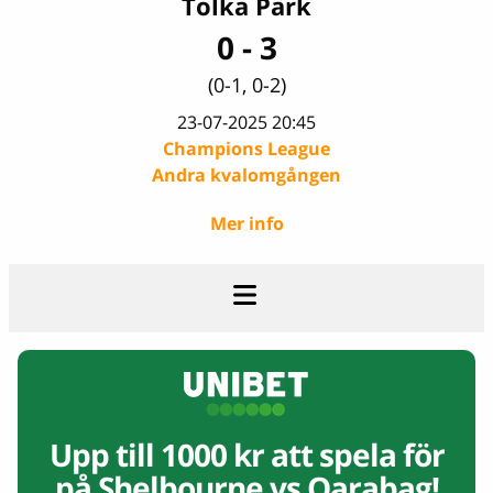
Tolka Park
0 - 3
(0-1, 0-2)
23-07-2025 20:45
Champions League
Andra kvalomgången
Mer info
Upp till 1000 kr att spela för
på
Shelbourne vs Qarabag!