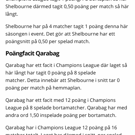
Shelbourne därmed tagit 0,50 poäng per match så här
långt.
Shelbourne har på 4 matcher tagit 1 poäng denna här
säsongen i event. Det gör att Shelbourne har ett
poängsnitt på 0,50 per spelad match.
Poängfacit Qarabag
Qarabag har ett facit i Champions League där laget så
här långt har tagit 0 poäng på 8 spelade
matcher. Detta innebär att Shelbourne i snitt tar 0
poäng per match på hemmaplan.
Qarabag har ett facit med 12 poäng i Champions
League på 8 spelade bortamatcher. Qarabag har med
andra ord 1,50 inspelade poäng per bortamatch.
Qarabag har i Champions League 12 poäng på 16