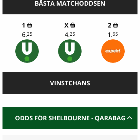
BÄSTA MATCHODDSEN
1
X
2
6.
4.
1.
25
25
65
VINSTCHANS
ODDS FÖR SHELBOURNE - QARABAG