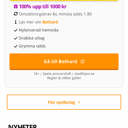
100% upp till 1000 kr
Omsättningskrav 8x, minsta odds 1.80
Läs mer om 
Bethard
Nylanserad hemsida
Snabba uttag
Grymma odds
Gå till Bethard
18+
Spela ansvarsfullt
stodlinjen.se
|
|
Regler & villkor gäller
Fler spelbolag
NYHETER