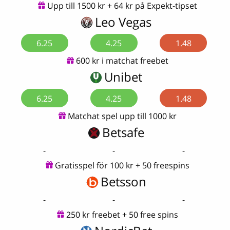
Upp till 1500 kr + 64 kr på Expekt-tipset
Leo Vegas
6.25
4.25
1.48
600 kr i matchat freebet
Unibet
6.25
4.25
1.48
Matchat spel upp till 1000 kr
Betsafe
-
-
-
Gratisspel för 100 kr + 50 freespins
Betsson
-
-
-
250 kr freebet + 50 free spins