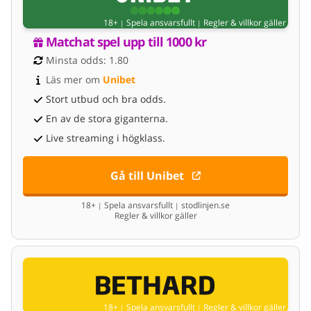
18+
Spela ansvarsfullt
Regler & villkor gäller
|
|
Matchat spel upp till 1000 kr
Minsta odds: 1.80
Läs mer om 
Unibet
Stort utbud och bra odds.
En av de stora giganterna.
Live streaming i högklass.
Gå till Unibet
18+
Spela ansvarsfullt
stodlinjen.se
|
|
Regler & villkor gäller
18+
Spela ansvarsfullt
Regler & villkor gäller
|
|