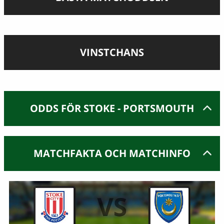
VINSTCHANS
ODDS FÖR STOKE - PORTSMOUTH
MATCHFAKTA OCH MATCHINFO