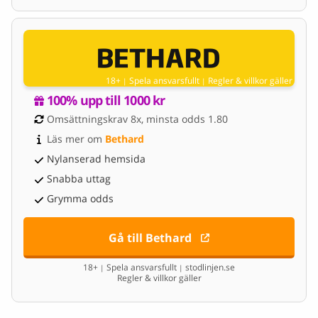
18+
Spela ansvarsfullt
Regler & villkor gäller
|
|
100% upp till 1000 kr
Omsättningskrav 8x, minsta odds 1.80
Läs mer om 
Bethard
Nylanserad hemsida
Snabba uttag
Grymma odds
Gå till Bethard
18+
Spela ansvarsfullt
stodlinjen.se
|
|
Regler & villkor gäller