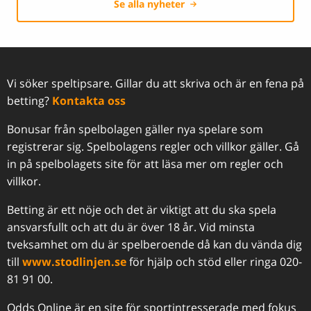
Se alla nyheter
Vi söker speltipsare. Gillar du att skriva och är en fena på
betting?
Kontakta oss
Bonusar från spelbolagen gäller nya spelare som
registrerar sig. Spelbolagens regler och villkor gäller. Gå
in på spelbolagets site för att läsa mer om regler och
villkor.
Betting är ett nöje och det är viktigt att du ska spela
ansvarsfullt och att du är över 18 år. Vid minsta
tveksamhet om du är spelberoende då kan du vända dig
till
www.stodlinjen.se
för hjälp och stöd eller ringa 020-
81 91 00.
Odds Online är en site för sportintresserade med fokus