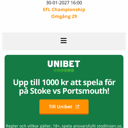
30-01-2027 16:00
EFL Championship
Omgång 29
Upp till 1000 kr att spela för
på
Stoke vs Portsmouth!
Till Unibet
Regler och villkor gäller, 18+, spela ansvarsfullt stodlinjen.se,