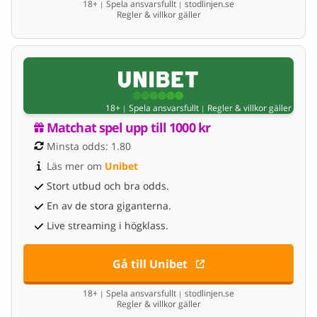
18+
Spela ansvarsfullt
stodlinjen.se
|
|
Regler & villkor gäller
18+
Spela ansvarsfullt
Regler & villkor gäller
|
|
Matchat spel upp till 1000 kr
Minsta odds: 1.80
Läs mer om 
Unibet
Stort utbud och bra odds.
En av de stora giganterna.
Live streaming i högklass.
Gå till Unibet
18+
Spela ansvarsfullt
stodlinjen.se
|
|
Regler & villkor gäller