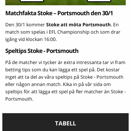
Matchfakta Stoke – Portsmouth den 30/1
Den 30/1 kommer
Stoke att möta Portsmouth
. En
match som spelas i EFL Championship och som drar
igång vid klockan 16:00.
Speltips Stoke - Portsmouth
På de matcher vi tycker är extra intressanta tar vi fram
betting tips som du kan lägga ett spel på. Det kostar
inget att ta del av våra speltips på Stoke - Portsmouth
eller någon annan match. Kika in på vår sida om
speltips för att lägga ett spel på fler matcher än Stoke -
Portsmouth.
TABELL