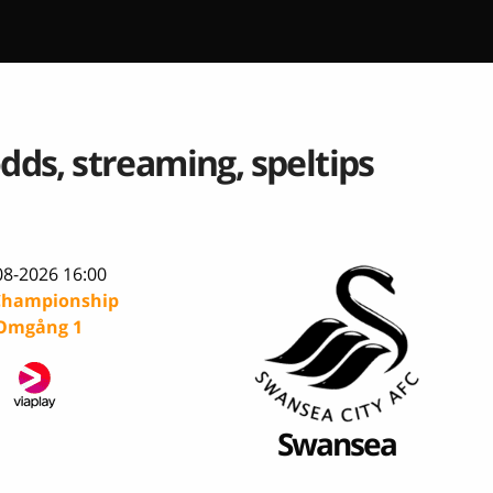
dds, streaming, speltips
08-2026 16:00
Championship
Omgång 1
Swansea