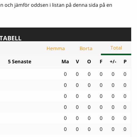
en och jämför oddsen i listan på denna sida på en
TABELL
Total
Hemma
Borta
5 Senaste
Ma
V
O
F
+/-
P
0
0
0
0
0
0
0
0
0
0
0
0
0
0
0
0
0
0
0
0
0
0
0
0
0
0
0
0
0
0
0
0
0
0
0
0