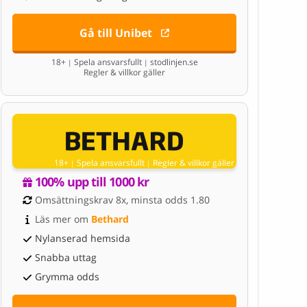
Gå till Unibet
18+
Spela ansvarsfullt
stodlinjen.se
|
|
Regler & villkor gäller
18+
Spela ansvarsfullt
Regler & villkor gäller
|
|
100% upp till 1000 kr
Omsättningskrav 8x, minsta odds 1.80
Läs mer om 
Bethard
Nylanserad hemsida
Snabba uttag
Grymma odds