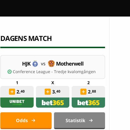
DAGENS MATCH
HJK
Motherwell
vs
Conference League - Tredje kvalomgången
2.
3.
2.
40
40
88
Odds
Statistik