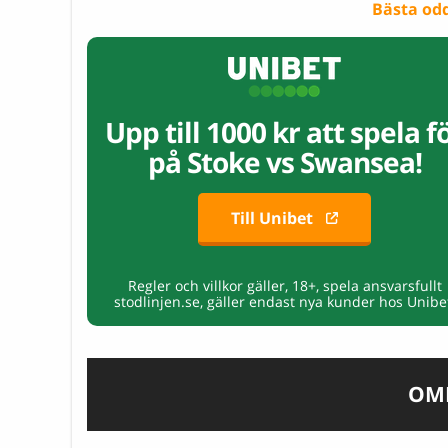
Bästa od
Upp till 1000 kr att spela f
på
Stoke vs Swansea!
Till Unibet
Regler och villkor gäller, 18+, spela ansvarsfullt
stodlinjen.se, gäller endast nya kunder hos Unibe
OM