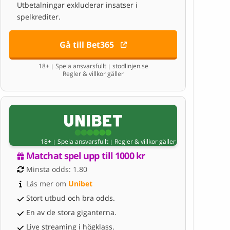
Utbetalningar exkluderar insatser i
spelkrediter.
Gå till Bet365
18+
Spela ansvarsfullt
stodlinjen.se
|
|
Regler & villkor gäller
18+
Spela ansvarsfullt
Regler & villkor gäller
|
|
Matchat spel upp till 1000 kr
Minsta odds: 1.80
Läs mer om 
Unibet
Stort utbud och bra odds.
En av de stora giganterna.
Live streaming i högklass.