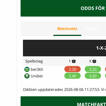
ODDS FÖR 
Matchodds
Halvtid
1-X-
Spelbolag
1
X
2.30
3.20
bet365
2.40
3.20
Unibet
Oddsen uppdaterades 2026-08-06 11:27:53. Vi re
MATCHFAKT