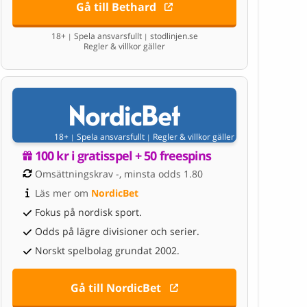
Gå till Bethard
18+
Spela ansvarsfullt
stodlinjen.se
|
|
Regler & villkor gäller
18+
Spela ansvarsfullt
Regler & villkor gäller
|
|
100 kr i gratisspel + 50 freespins
Omsättningskrav -, minsta odds 1.80
Läs mer om 
NordicBet
Fokus på nordisk sport.
Odds på lägre divisioner och serier.
Norskt spelbolag grundat 2002.
Gå till NordicBet