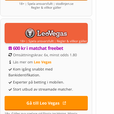
18+
Spela ansvarsfullt
stodlinjen.se
|
|
Regler & villkor gäller
18+
Spela ansvarsfullt
Regler & villkor gäller
|
|
600 kr i matchat freebet
Omsättningskrav: 6x, minst odds 1.80
Läs mer om 
Leo Vegas
Kom igång snabbt med
Bankidentifikation.
Experter på betting i mobilen.
Stort utbud av streamade matcher.
Gå till Leo Vegas
18+. Gäller nya spelare vid första insättning. Minsta