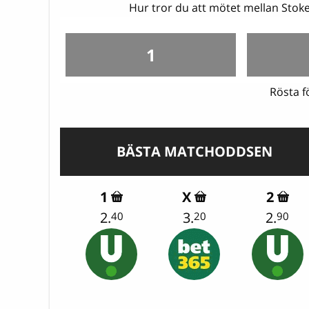
Hur tror du att mötet mellan Stoke
1
Rösta fö
BÄSTA MATCHODDSEN
1
X
2
2.
3.
2.
40
20
90