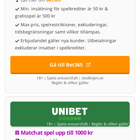
Min. insättning för spelkrediter är 50 kr &
gratisspel är 500 kr
Max pris, spelrestriktioner, exkluderingar,
tidsbegränsningar samt villkor tillämpas.
Erbjudandet gäller nya kunder. Utbetalningar
exkluderar insatser i spelkrediter.
Gå till Bet365
18+
Spela ansvarsfullt
stodlinjen.se
|
|
Regler & villkor gäller
18+
Spela ansvarsfullt
Regler & villkor gäller
|
|
Matchat spel upp till 1000 kr