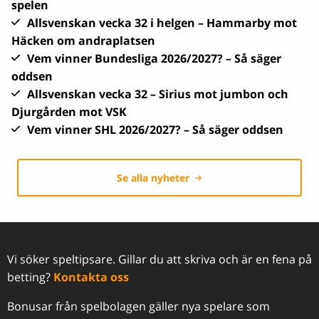
spelen
Allsvenskan vecka 32 i helgen – Hammarby mot
Häcken om andraplatsen
Vem vinner Bundesliga 2026/2027? – Så säger
oddsen
Allsvenskan vecka 32 – Sirius mot jumbon och
Djurgården mot VSK
Vem vinner SHL 2026/2027? – Så säger oddsen
Se alla nyheter
Vi söker speltipsare. Gillar du att skriva och är en fena på
betting?
Kontakta oss
Bonusar från spelbolagen gäller nya spelare som