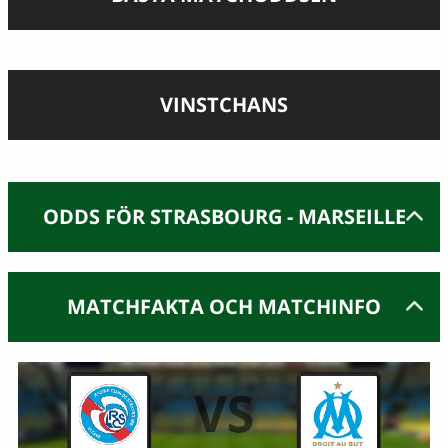
VINSTCHANS
ODDS FÖR STRASBOURG - MARSEILLE
MATCHFAKTA OCH MATCHINFO