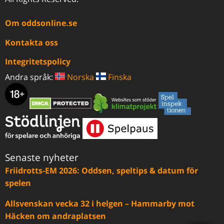
Om oddsonline.se
Kontakta oss
Integritetspolicy
Andra språk:
Norska
Finska
Senaste nyheter
Friidrotts-EM 2026: Oddsen, speltips & datum för
spelen
Allsvenskan vecka 32 i helgen – Hammarby mot
Häcken om andraplatsen