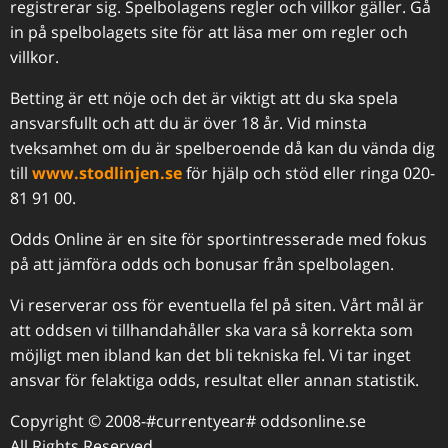
registrerar sig. Spelbolagens regler och villkor gäller. Gå
in på spelbolagets site för att läsa mer om regler och
villkor.
Betting är ett nöje och det är viktigt att du ska spela
ansvarsfullt och att du är över 18 år. Vid minsta
tveksamhet om du är spelberoende då kan du vända dig
till
www.stodlinjen.se
för hjälp och stöd eller ringa 020-
81 91 00.
Odds Online är en site för sportintresserade med fokus
på att jämföra odds och bonusar från spelbolagen.
Vi reserverar oss för eventuella fel på siten. Vårt mål är
att oddsen vi tillhandahåller ska vara så korrekta som
möjligt men ibland kan det bli tekniska fel. Vi tar inget
ansvar för felaktiga odds, resultat eller annan statistik.
Copyright © 2008-#currentyear# oddsonline.se
All Rights Reserved.