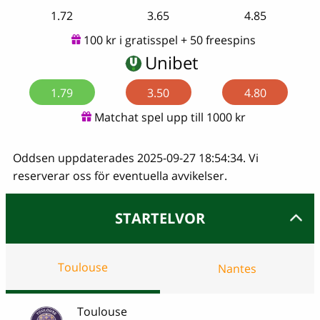
1.72
3.65
4.85
100 kr i gratisspel + 50 freespins
Unibet
1.79
3.50
4.80
Matchat spel upp till 1000 kr
Oddsen uppdaterades 2025-09-27 18:54:34. Vi
reserverar oss för eventuella avvikelser.
STARTELVOR
Toulouse
Nantes
Toulouse