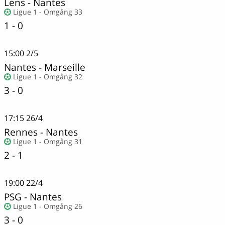
Lens
-
Nantes
Ligue 1 - Omgång 33
1 - 0
15:00
2/5
Nantes
-
Marseille
Ligue 1 - Omgång 32
3 - 0
17:15
26/4
Rennes
-
Nantes
Ligue 1 - Omgång 31
2 - 1
19:00
22/4
PSG
-
Nantes
Ligue 1 - Omgång 26
3 - 0