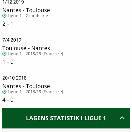
1/12
2019
Nantes
-
Toulouse
Ligue 1 - Grundserie
2 - 1
7/4
2019
Toulouse
-
Nantes
Ligue 1 - 2018/19 (Frankrike)
1 - 0
20/10
2018
Nantes
-
Toulouse
Ligue 1 - 2018/19 (Frankrike)
4 - 0
LAGENS STATISTIK I LIGUE 1