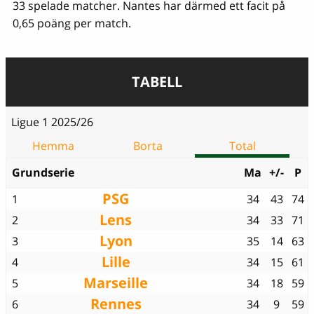
33 spelade matcher. Nantes har därmed ett facit på
0,65 poäng per match.
TABELL
Ligue 1 2025/26
Hemma
Borta
Total
Grundserie
Ma
+/-
P
PSG
1
34
43
74
Lens
2
34
33
71
Lyon
3
35
14
63
Lille
4
34
15
61
Marseille
5
34
18
59
Rennes
6
34
9
59