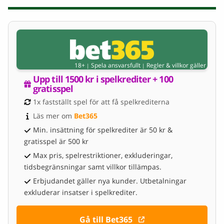
18+
Spela ansvarsfullt
Regler & villkor gäller
|
|
Upp till 1500 kr i spelkrediter + 100 
gratisspel
1x fastställt spel för att få spelkrediterna
Läs mer om 
Bet365
Min. insättning för spelkrediter är 50 kr &
gratisspel är 500 kr
Max pris, spelrestriktioner, exkluderingar,
tidsbegränsningar samt villkor tillämpas.
Erbjudandet gäller nya kunder. Utbetalningar
exkluderar insatser i spelkrediter.
Gå till Bet365