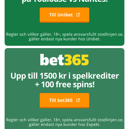
Till Unibet
Regler och villkor gäller, 18+, spela ansvarsfullt stodlinjen.se,
gäller endast nya kunder hos Unibet.
Upp till 1500 kr i spelkrediter
+ 100 free spins!
Till bet365
Regler och villkor gäller, 18+, spela ansvarsfullt stodlinjen.se,
gäller endast nya kunder hos Expekt.