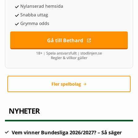
Nylanserad hemsida
Snabba uttag
Grymma odds
Gå till Bethard
18+
Spela ansvarsfullt
stodlinjen.se
|
|
Regler & villkor gäller
Fler spelbolag
NYHETER
Vem vinner Bundesliga 2026/2027? – Så säger