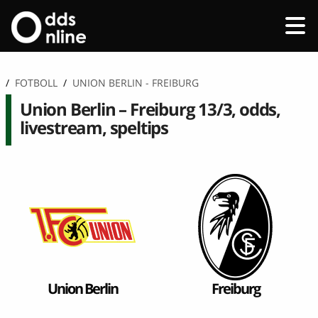
/
FOTBOLL
/
UNION BERLIN - FREIBURG
Union Berlin – Freiburg 13/3, odds,
livestream, speltips
Union Berlin
Freiburg