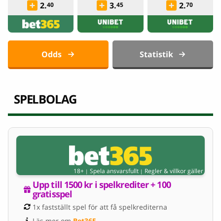
2.
3.
2.
40
45
70
Odds
Statistik
SPELBOLAG
18+
Spela ansvarsfullt
Regler & villkor gäller
|
|
Upp till 1500 kr i spelkrediter + 100 
gratisspel
1x fastställt spel för att få spelkrediterna
Läs mer om 
Bet365