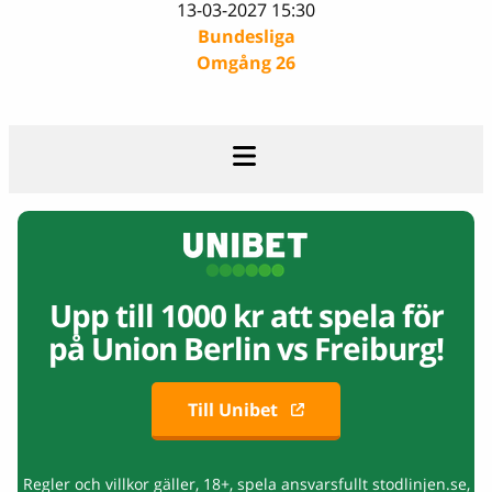
13-03-2027 15:30
Bundesliga
Omgång 26
Upp till 1000 kr att spela för
på
Union Berlin vs Freiburg!
Till Unibet
Regler och villkor gäller, 18+, spela ansvarsfullt stodlinjen.se,