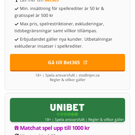
Min. insättning för spelkrediter är 50 kr &
gratisspel är 500 kr
Max pris, spelrestriktioner, exkluderingar,
tidsbegränsningar samt villkor tillämpas.
Erbjudandet gäller nya kunder. Utbetalningar
exkluderar insatser i spelkrediter.
Gå till Bet365
18+
Spela ansvarsfullt
stodlinjen.se
|
|
Regler & villkor gäller
18+
Spela ansvarsfullt
Regler & villkor gäller
|
|
Matchat spel upp till 1000 kr