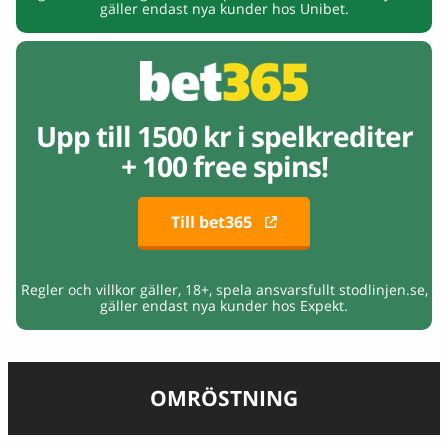
gäller endast nya kunder hos Unibet.
Upp till 1500 kr i spelkrediter
+ 100 free spins!
Till bet365
Regler och villkor gäller, 18+, spela ansvarsfullt stodlinjen.se,
gäller endast nya kunder hos Expekt.
OMRÖSTNING