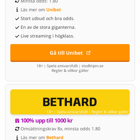
Minsta odds: 1.80
Läs mer om 
Unibet
Stort utbud och bra odds.
En av de stora giganterna.
Live streaming i högklass.
Gå till Unibet
18+
Spela ansvarsfullt
stodlinjen.se
|
|
Regler & villkor gäller
18+
Spela ansvarsfullt
Regler & villkor gäller
|
|
100% upp till 1000 kr
Omsättningskrav 8x, minsta odds 1.80
Läs mer om 
Bethard