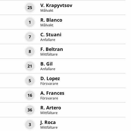
V. Krapyvtsov
25
Målvakt
R. Blanco
1
Målvakt
C. Stuani
7
Anfallare
F. Beltran
8
Mittfältare
B. Gil
21
Anfallare
D. Lopez
5
Försvarare
A. Frances
16
Försvarare
R. Artero
36
Mittfältare
J. Roca
3
Mittfältare