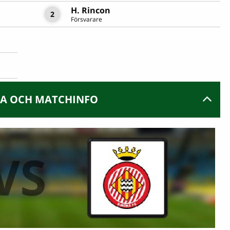
H. Rincon
2
Försvarare
A OCH MATCHINFO