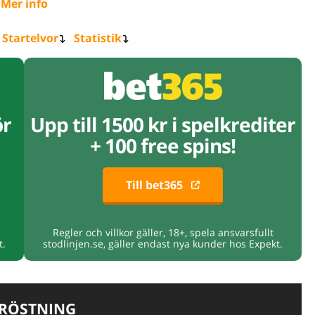
Mer info
Startelvor
Statistik
ör
Upp till 1500 kr i spelkrediter
+ 100 free spins!
Till bet365
Regler och villkor gäller, 18+, spela ansvarsfullt
t.
stodlinjen.se, gäller endast nya kunder hos Expekt.
RÖSTNING