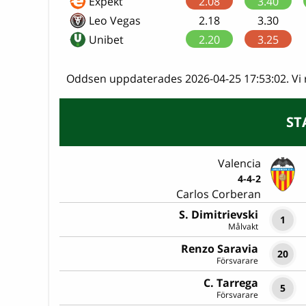
2.08
3.40
Expekt
2.18
3.30
Leo Vegas
2.20
3.25
Unibet
Oddsen uppdaterades 2026-04-25 17:53:02. Vi re
ST
Valencia
4-4-2
Carlos Corberan
S. Dimitrievski
1
Målvakt
Renzo Saravia
20
Försvarare
C. Tarrega
5
Försvarare