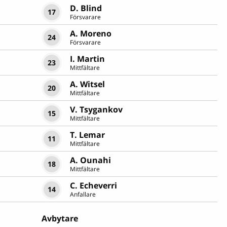
D. Blind
17
Försvarare
A. Moreno
24
Försvarare
I. Martin
23
Mittfältare
A. Witsel
20
Mittfältare
V. Tsygankov
15
Mittfältare
T. Lemar
11
Mittfältare
A. Ounahi
18
Mittfältare
C. Echeverri
14
Anfallare
Avbytare