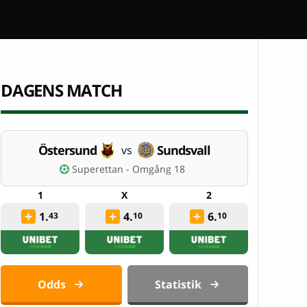
DAGENS MATCH
Östersund
Sundsvall
vs
Superettan - Omgång 18
1.
4.
6.
43
10
10
Odds
Statistik