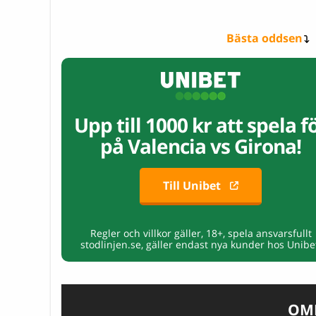
Bästa oddsen
Upp till 1000 kr att spela f
på
Valencia vs Girona!
Till Unibet
Regler och villkor gäller, 18+, spela ansvarsfullt
stodlinjen.se, gäller endast nya kunder hos Unibe
OM