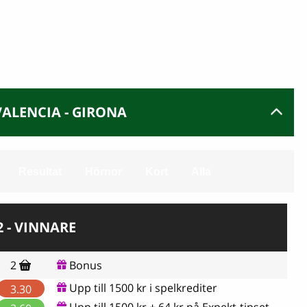
ALENCIA - GIRONA
Resultat
Hörnor
Kort
Alla
2 - VINNARE
2
Bonus
Upp till 1500 kr i spelkrediter
3.30