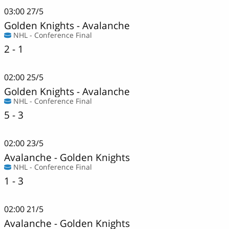
03:00
27/5
Golden Knights
-
Avalanche
NHL - Conference Final
2 - 1
02:00
25/5
Golden Knights
-
Avalanche
NHL - Conference Final
5 - 3
02:00
23/5
Avalanche
-
Golden Knights
NHL - Conference Final
1 - 3
02:00
21/5
Avalanche
-
Golden Knights