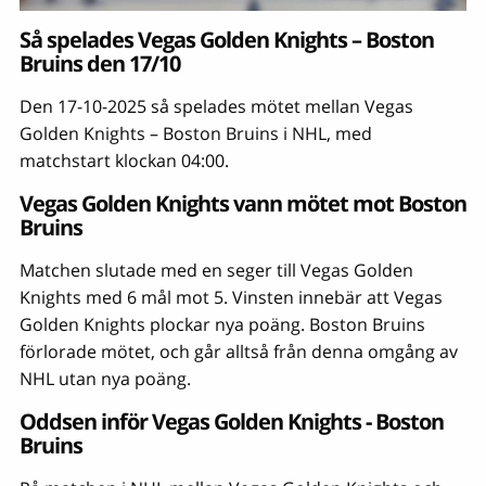
Så spelades Vegas Golden Knights – Boston
Bruins den 17/10
Den 17-10-2025 så spelades mötet mellan Vegas
Golden Knights – Boston Bruins i NHL, med
matchstart klockan 04:00.
Vegas Golden Knights vann mötet mot Boston
Bruins
Matchen slutade med en seger till Vegas Golden
Knights med 6 mål mot 5. Vinsten innebär att Vegas
Golden Knights plockar nya poäng. Boston Bruins
förlorade mötet, och går alltså från denna omgång av
NHL utan nya poäng.
Oddsen inför Vegas Golden Knights - Boston
Bruins