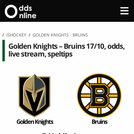
/
ISHOCKEY
/
GOLDEN KNIGHTS - BRUINS
Golden Knights – Bruins 17/10, odds,
live stream, speltips
Golden Knights
Bruins