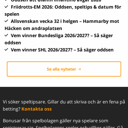
Friidrotts-EM 2026: Oddsen, speltips & datum för
spelen
Allsvenskan vecka 32 i helgen – Hammarby mot
Häcken om andraplatsen
Vem vinner Bundesliga 2026/2027? – Så säger
oddsen
Vem vinner SHL 2026/2027? – Så säger oddsen
Se alla nyheter
Vi söker speltipsare. Gillar du att skriva och är en fena på
betting?
Kontakta oss
Bonusar från spelbolagen gäller nya spelare som
registrerar sig. Spelbolagens regler och villkor gäller. Gå