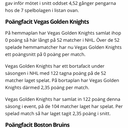
gav inför mötet i snitt oddset 4,52 gånger pengarna
hos de 7 spelbolagen i listan ovan.
Poängfacit Vegas Golden Knights
På hemmaplan har Vegas Golden Knights samlat ihop
0 poäng så här långt på 52 matcher i NHL. Över de 52
spelade hemmamatcher har nu Vegas Golden Knights
ett poängsnitt på 0 poäng per match.
Vegas Golden Knights har ett bortafacit under
säsongen i NHL med 122 tagna poäng på de 52
matcher laget spelat. På bortaplan har Vegas Golden
Knights därmed 2,35 poäng per match.
Vegas Golden Knights har samlat in 122 poäng denna
säsong i event, på de 104 matcher laget har spelat. Per
spelad match så har laget tagit 2,35 poäng i snitt.
Poängfacit Boston Bruins