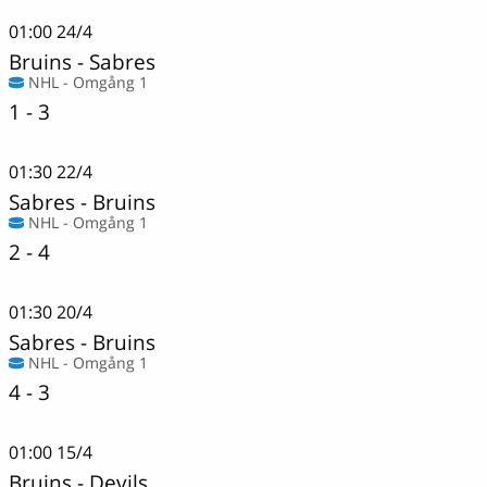
01:00
24/4
Bruins
-
Sabres
NHL - Omgång 1
1 - 3
01:30
22/4
Sabres
-
Bruins
NHL - Omgång 1
2 - 4
01:30
20/4
Sabres
-
Bruins
NHL - Omgång 1
4 - 3
01:00
15/4
Bruins
-
Devils