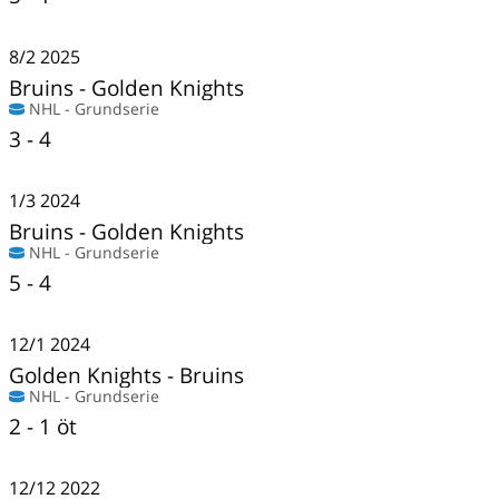
8/2
2025
Bruins
-
Golden Knights
NHL - Grundserie
3 - 4
1/3
2024
Bruins
-
Golden Knights
NHL - Grundserie
5 - 4
12/1
2024
Golden Knights
-
Bruins
NHL - Grundserie
2 - 1 öt
12/12
2022