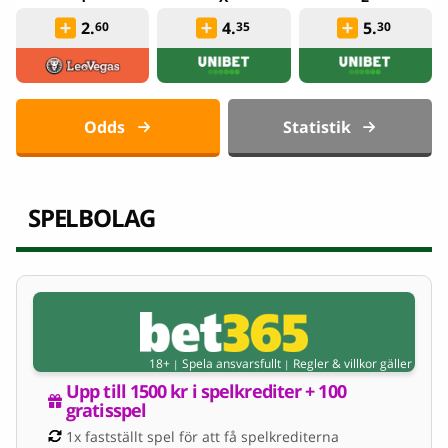
2.
4.
5.
60
35
30
Odds
Statistik
SPELBOLAG
18+
Spela ansvarsfullt
Regler & villkor gäller
|
|
Upp till 1500 kr i spelkrediter + 100 
gratisspel
1x fastställt spel för att få spelkrediterna