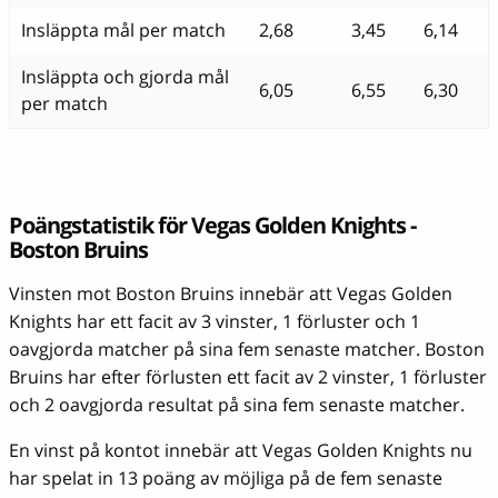
Insläppta mål per match
2,68
3,45
6,14
Insläppta och gjorda mål
6,05
6,55
6,30
per match
Poängstatistik för Vegas Golden Knights -
Boston Bruins
Vinsten mot Boston Bruins innebär att Vegas Golden
Knights har ett facit av 3 vinster, 1 förluster och 1
oavgjorda matcher på sina fem senaste matcher. Boston
Bruins har efter förlusten ett facit av 2 vinster, 1 förluster
och 2 oavgjorda resultat på sina fem senaste matcher.
En vinst på kontot innebär att Vegas Golden Knights nu
har spelat in 13 poäng av möjliga på de fem senaste