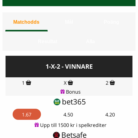
Matchodds
Mål
Poäng
Resultat
Alla
1-X-2 - VINNARE
1
X
2
Bonus
bet365
1.67
4.50
4.20
Upp till 1500 kr i spelkrediter
Betsafe