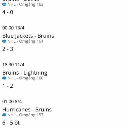
NHL - Omgång 163
4 - 0
00:00
13/4
Blue Jackets
-
Bruins
NHL - Omgång 161
2 - 3
18:30
11/4
Bruins
-
Lightning
NHL - Omgång 160
1 - 2
01:00
8/4
Hurricanes
-
Bruins
NHL - Omgång 157
6 - 5 öt