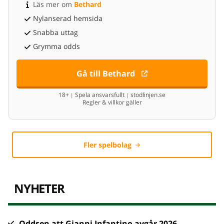
Läs mer om 
Bethard
Nylanserad hemsida
Snabba uttag
Grymma odds
Gå till Bethard
18+
Spela ansvarsfullt
stodlinjen.se
|
|
Regler & villkor gäller
Fler spelbolag
NYHETER
Oddsen att Gianni Infantino avgår 2026