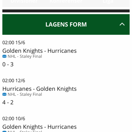
Divisioner
Konferenser
Liga
LAGENS FORM
02:00
15/6
Golden Knights
-
Hurricanes
NHL - Staley Final
0 - 3
02:00
12/6
Hurricanes
-
Golden Knights
NHL - Staley Final
4 - 2
02:00
10/6
Golden Knights
-
Hurricanes