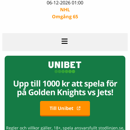
06-12-2026 01:00
NHL
Omgång 65
Upp till 1000 kr att spela för
på
Golden Knights vs Jets!
Till Unibet
Regler och villkor gäller, 18+, spela ansvarsfullt stodlinjen.se,