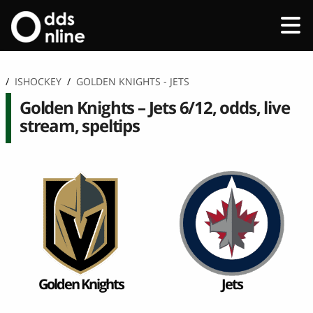
/
ISHOCKEY
/
GOLDEN KNIGHTS - JETS
Golden Knights – Jets 6/12, odds, live
stream, speltips
Golden Knights
Jets