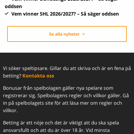
oddsen
Vem vinner SHL 2026/2027? – Så säger oddsen
Se alla nyheter
Vi söker speltipsare. Gillar du att skriva och är en fena på
betting?
Kontakta oss
Bonusar från spelbolagen gäller nya spelare som
registrerar sig. Spelbolagens regler och villkor gäller. Gå
in på spelbolagets site för att läsa mer om regler och
villkor.
Betting är ett nöje och det är viktigt att du ska spela
ansvarsfullt och att du är över 18 år. Vid minsta