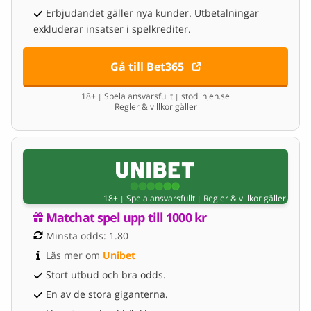
Erbjudandet gäller nya kunder. Utbetalningar
exkluderar insatser i spelkrediter.
Gå till Bet365
18+
Spela ansvarsfullt
stodlinjen.se
|
|
Regler & villkor gäller
18+
Spela ansvarsfullt
Regler & villkor gäller
|
|
Matchat spel upp till 1000 kr
Minsta odds: 1.80
Läs mer om 
Unibet
Stort utbud och bra odds.
En av de stora giganterna.