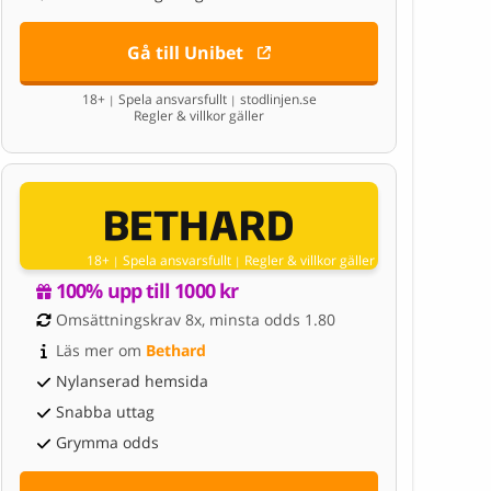
Gå till Unibet
18+
Spela ansvarsfullt
stodlinjen.se
|
|
Regler & villkor gäller
18+
Spela ansvarsfullt
Regler & villkor gäller
|
|
100% upp till 1000 kr
Omsättningskrav 8x, minsta odds 1.80
Läs mer om 
Bethard
Nylanserad hemsida
Snabba uttag
Grymma odds