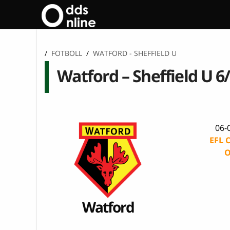
/
FOTBOLL
/
WATFORD - SHEFFIELD U
Watford – Sheffield U 6/
06-
EFL 
O
Watford