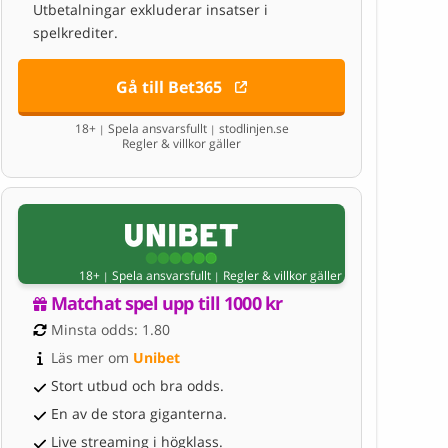
Utbetalningar exkluderar insatser i
spelkrediter.
Gå till Bet365
18+
Spela ansvarsfullt
stodlinjen.se
|
|
Regler & villkor gäller
18+
Spela ansvarsfullt
Regler & villkor gäller
|
|
Matchat spel upp till 1000 kr
Minsta odds: 1.80
Läs mer om 
Unibet
Stort utbud och bra odds.
En av de stora giganterna.
Live streaming i högklass.