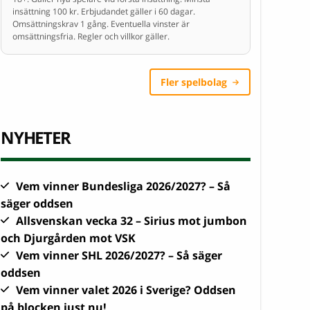
insättning 100 kr. Erbjudandet gäller i 60 dagar.
Omsättningskrav 1 gång. Eventuella vinster är
omsättningsfria. Regler och villkor gäller.
Fler spelbolag
NYHETER
Vem vinner Bundesliga 2026/2027? – Så
säger oddsen
Allsvenskan vecka 32 – Sirius mot jumbon
och Djurgården mot VSK
Vem vinner SHL 2026/2027? – Så säger
oddsen
Vem vinner valet 2026 i Sverige? Oddsen
på blocken just nu!