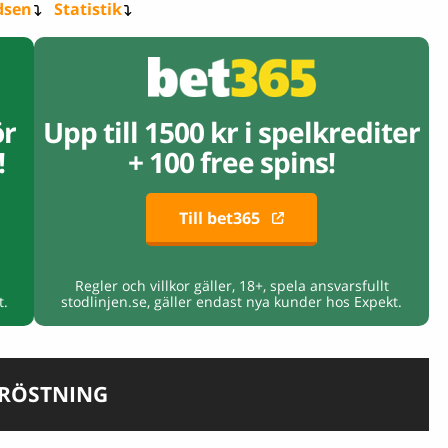
dsen
Statistik
ör
Upp till 1500 kr i spelkrediter
!
+ 100 free spins!
Till bet365
Regler och villkor gäller, 18+, spela ansvarsfullt
t.
stodlinjen.se, gäller endast nya kunder hos Expekt.
RÖSTNING