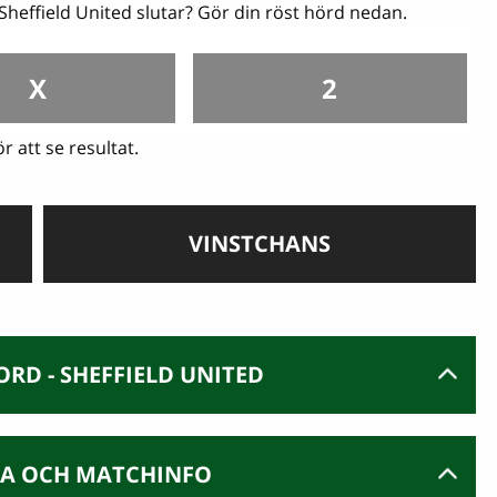
Sheffield United slutar? Gör din röst hörd nedan.
X
2
r att se resultat.
VINSTCHANS
RD - SHEFFIELD UNITED
A OCH MATCHINFO