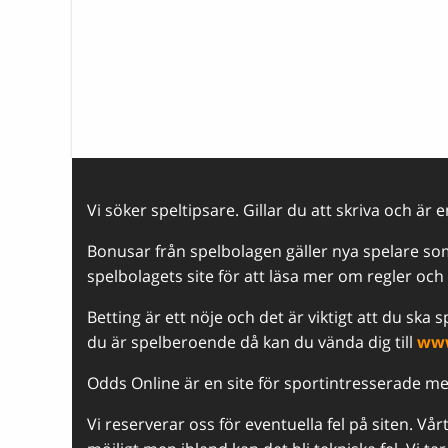
Vi söker speltipsare. Gillar du att skriva och är 
Bonusar från spelbolagen gäller nya spelare som 
spelbolagets site för att läsa mer om regler och v
Betting är ett nöje och det är viktigt att du ska
du är spelberoende då kan du vända dig till
www
Odds Online är en site för sportintresserade m
Vi reserverar oss för eventuella fel på siten. Vå