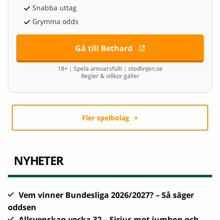
Snabba uttag
Grymma odds
Gå till Bethard
18+
Spela ansvarsfullt
stodlinjen.se
|
|
Regler & villkor gäller
Fler spelbolag
NYHETER
Vem vinner Bundesliga 2026/2027? – Så säger
oddsen
Allsvenskan vecka 32 – Sirius mot jumbon och