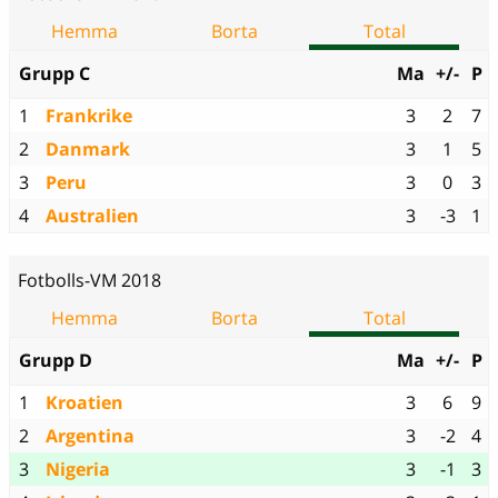
Hemma
Borta
Total
Grupp C
Ma
+/-
P
1
Frankrike
3
2
7
2
Danmark
3
1
5
3
Peru
3
0
3
4
Australien
3
-3
1
Fotbolls-VM 2018
Hemma
Borta
Total
Grupp D
Ma
+/-
P
1
Kroatien
3
6
9
2
Argentina
3
-2
4
3
Nigeria
3
-1
3