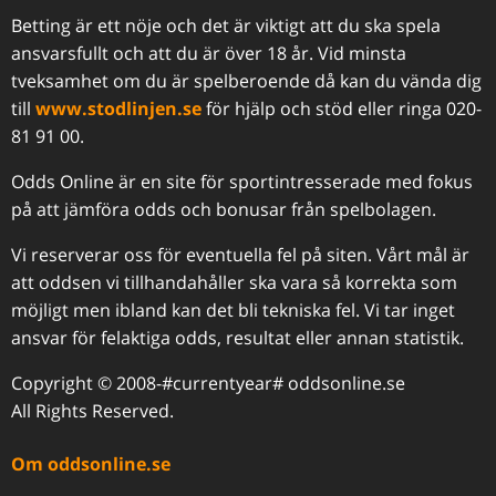
Betting är ett nöje och det är viktigt att du ska spela
ansvarsfullt och att du är över 18 år. Vid minsta
tveksamhet om du är spelberoende då kan du vända dig
till
www.stodlinjen.se
för hjälp och stöd eller ringa 020-
81 91 00.
Odds Online är en site för sportintresserade med fokus
på att jämföra odds och bonusar från spelbolagen.
Vi reserverar oss för eventuella fel på siten. Vårt mål är
att oddsen vi tillhandahåller ska vara så korrekta som
möjligt men ibland kan det bli tekniska fel. Vi tar inget
ansvar för felaktiga odds, resultat eller annan statistik.
Copyright © 2008-#currentyear# oddsonline.se
All Rights Reserved.
Om oddsonline.se