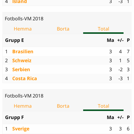
4
Island
3
-3
1
Fotbolls-VM 2018
Hemma
Borta
Total
Grupp E
Ma
+/-
P
1
Brasilien
3
4
7
2
Schweiz
3
1
5
3
Serbien
3
-2
3
4
Costa Rica
3
-3
1
Fotbolls-VM 2018
Hemma
Borta
Total
Grupp F
Ma
+/-
P
1
Sverige
3
3
6