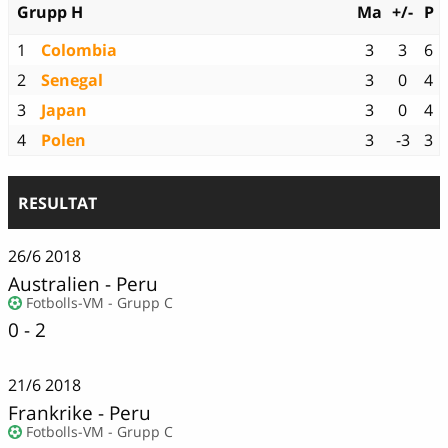
Grupp H
Ma
+/-
P
1
Colombia
3
3
6
2
Senegal
3
0
4
3
Japan
3
0
4
4
Polen
3
-3
3
RESULTAT
26/6
2018
Australien
-
Peru
Fotbolls-VM - Grupp C
0 - 2
21/6
2018
Frankrike
-
Peru
Fotbolls-VM - Grupp C