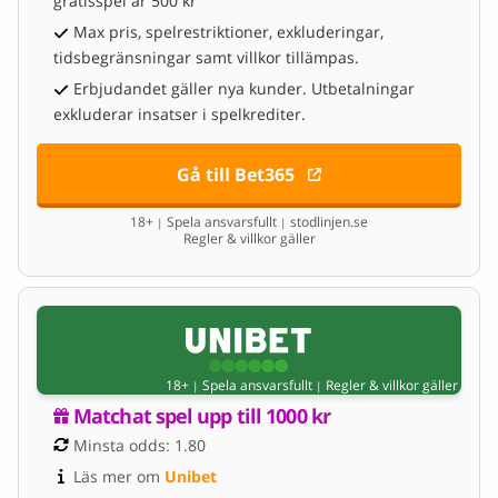
gratisspel är 500 kr
Max pris, spelrestriktioner, exkluderingar,
tidsbegränsningar samt villkor tillämpas.
Erbjudandet gäller nya kunder. Utbetalningar
exkluderar insatser i spelkrediter.
Gå till Bet365
18+
Spela ansvarsfullt
stodlinjen.se
|
|
Regler & villkor gäller
18+
Spela ansvarsfullt
Regler & villkor gäller
|
|
Matchat spel upp till 1000 kr
Minsta odds: 1.80
Läs mer om 
Unibet