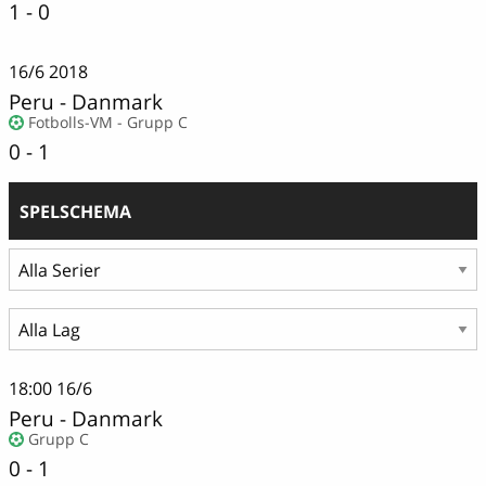
1 - 0
16/6
2018
Peru
-
Danmark
Fotbolls-VM - Grupp C
0 - 1
SPELSCHEMA
18:00
16/6
Peru
-
Danmark
Grupp C
0 - 1