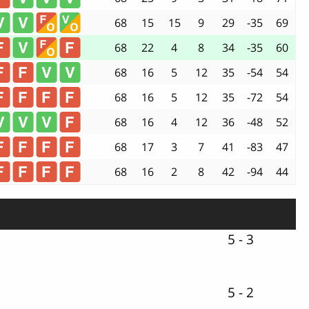
68
15
15
9
29
-35
69
68
22
4
8
34
-35
60
68
16
5
12
35
-54
54
68
16
5
12
35
-72
54
68
16
4
12
36
-48
52
68
17
3
7
41
-83
47
68
16
2
8
42
-94
44
5 - 3
5 - 2