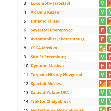
3
Lokomotiv Jaroslavl
4
AK Bars Kazan
5
Dinamo Minsk
6
Severstal Cherepovec
7
Avtomobilist Jekaterinburg
8
CSKA Moskva
9
SKA St Petersburg
10
Dynamo Moskva
11
Torpedo Nizhny Novgorod
12
Spartak Moskva
13
Salavat Yulaev UFA
14
Traktor Chelyabinsk
15
Neftekhimik Nizhnekamsk