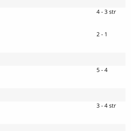
4 - 3 str
2 - 1
5 - 4
3 - 4 str