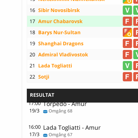
16
Sibir Novosibirsk
17
Amur Chabarovsk
18
Barys Nur-Sultan
19
Shanghai Dragons
20
Admiral Vladivostok
21
Lada Togliatti
22
Sotji
RESULTAT
Torpedo
-
Amur
17:00
19/3
Omgång 68
Lada Togliatti
-
Amur
16:00
17/3
Omgång 67