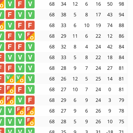
68
34
12
6
16
50
98
68
38
5
8
17
43
94
68
33
6
10
19
74
88
68
29
11
6
22
12
86
68
32
8
4
24
42
84
68
33
5
8
22
18
84
68
28
9
7
24
27
81
68
26
12
5
25
14
81
68
27
10
7
24
0
81
68
29
6
9
24
3
79
68
27
9
6
26
9
78
68
28
5
9
26
10
75
68
25
9
3
31
-18
71