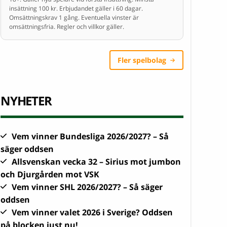
insättning 100 kr. Erbjudandet gäller i 60 dagar.
Omsättningskrav 1 gång. Eventuella vinster är
omsättningsfria. Regler och villkor gäller.
Fler spelbolag
NYHETER
Vem vinner Bundesliga 2026/2027? – Så
säger oddsen
Allsvenskan vecka 32 – Sirius mot jumbon
och Djurgården mot VSK
Vem vinner SHL 2026/2027? – Så säger
oddsen
Vem vinner valet 2026 i Sverige? Oddsen
på blocken just nu!