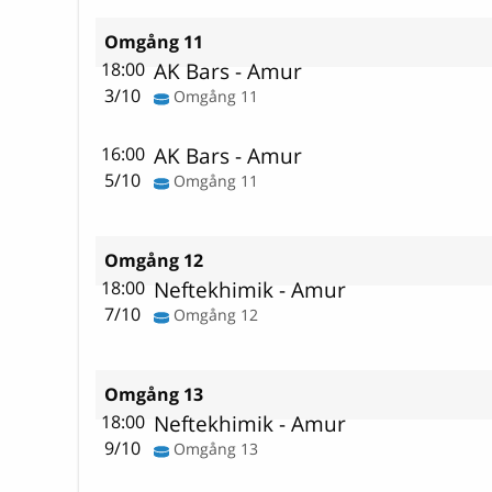
Omgång 11
AK Bars
-
Amur
18:00
3/10
Omgång 11
AK Bars
-
Amur
16:00
5/10
Omgång 11
Omgång 12
Neftekhimik
-
Amur
18:00
7/10
Omgång 12
Omgång 13
Neftekhimik
-
Amur
18:00
9/10
Omgång 13