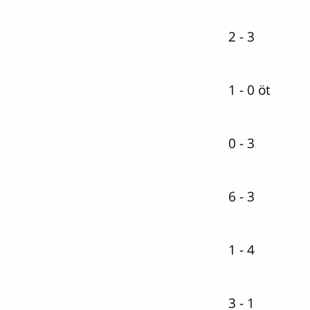
2 - 3
1 - 0 öt
0 - 3
6 - 3
1 - 4
3 - 1