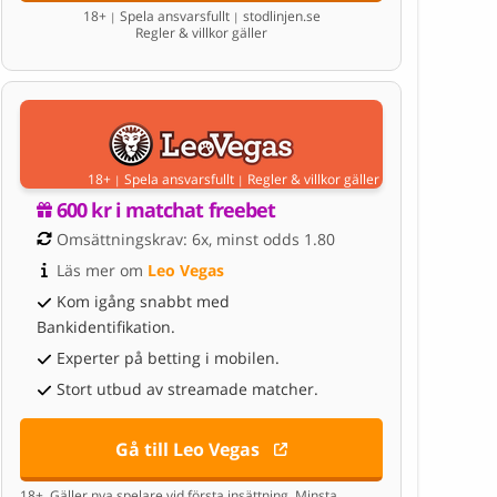
18+
Spela ansvarsfullt
stodlinjen.se
|
|
Regler & villkor gäller
18+
Spela ansvarsfullt
Regler & villkor gäller
|
|
600 kr i matchat freebet
Omsättningskrav: 6x, minst odds 1.80
Läs mer om 
Leo Vegas
Kom igång snabbt med
Bankidentifikation.
Experter på betting i mobilen.
Stort utbud av streamade matcher.
Gå till Leo Vegas
18+. Gäller nya spelare vid första insättning. Minsta