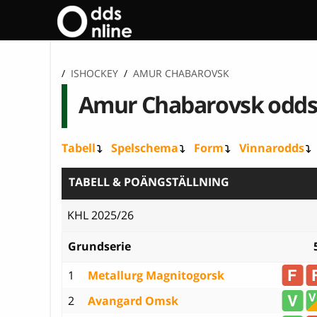
/
ISHOCKEY
/
AMUR CHABAROVSK
Amur Chabarovsk odds,
Tabell
Spelschema
Form
Vinnarodds
TABELL & POÄNGSTÄLLNING
KHL 2025/26
Grundserie
1
Metallurg Magnitogorsk
2
Avangard Omsk