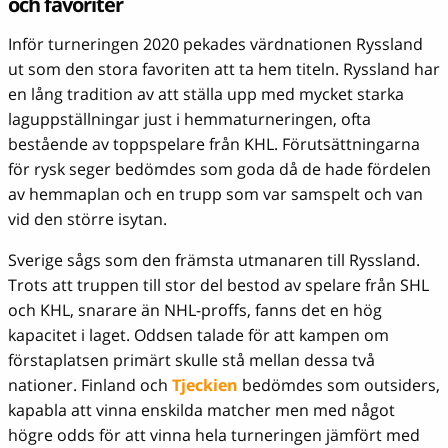
och favoriter
Inför turneringen 2020 pekades värdnationen Ryssland
ut som den stora favoriten att ta hem titeln. Ryssland har
en lång tradition av att ställa upp med mycket starka
laguppställningar just i hemmaturneringen, ofta
bestående av toppspelare från KHL. Förutsättningarna
för rysk seger bedömdes som goda då de hade fördelen
av hemmaplan och en trupp som var samspelt och van
vid den större isytan.
Sverige sågs som den främsta utmanaren till Ryssland.
Trots att truppen till stor del bestod av spelare från SHL
och KHL, snarare än NHL-proffs, fanns det en hög
kapacitet i laget. Oddsen talade för att kampen om
förstaplatsen primärt skulle stå mellan dessa två
nationer. Finland och
Tjeckien
bedömdes som outsiders,
kapabla att vinna enskilda matcher men med något
högre odds för att vinna hela turneringen jämfört med