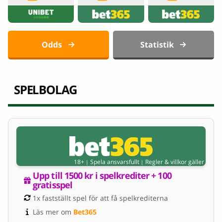
Odds
Statistik
SPELBOLAG
18+
Spela ansvarsfullt
Regler & villkor gäller
|
|
Upp till 1500 kr i spelkrediter + 100 
gratisspel
1x fastställt spel för att få spelkrediterna
Läs mer om 
Bet365