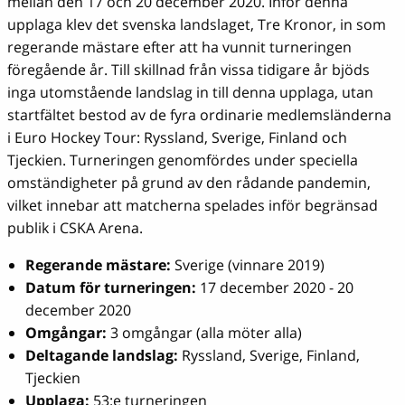
mellan den 17 och 20 december 2020. Inför denna
upplaga klev det svenska landslaget, Tre Kronor, in som
regerande mästare efter att ha vunnit turneringen
föregående år. Till skillnad från vissa tidigare år bjöds
inga utomstående landslag in till denna upplaga, utan
startfältet bestod av de fyra ordinarie medlemsländerna
i Euro Hockey Tour: Ryssland, Sverige, Finland och
Tjeckien. Turneringen genomfördes under speciella
omständigheter på grund av den rådande pandemin,
vilket innebar att matcherna spelades inför begränsad
publik i CSKA Arena.
Regerande mästare:
Sverige (vinnare 2019)
Datum för turneringen:
17 december 2020 - 20
december 2020
Omgångar:
3 omgångar (alla möter alla)
Deltagande landslag:
Ryssland, Sverige, Finland,
Tjeckien
Upplaga:
53:e turneringen