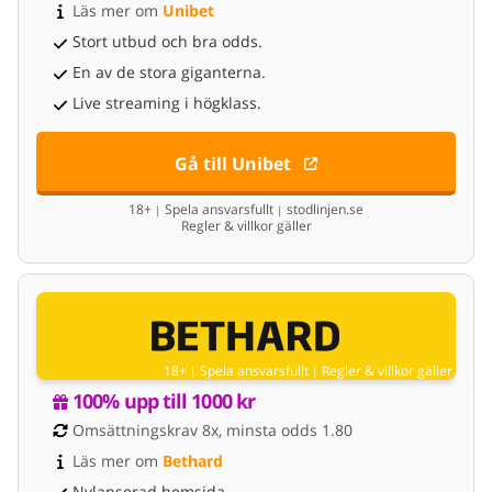
Läs mer om 
Unibet
Stort utbud och bra odds.
En av de stora giganterna.
Live streaming i högklass.
Gå till Unibet
18+
Spela ansvarsfullt
stodlinjen.se
|
|
Regler & villkor gäller
18+
Spela ansvarsfullt
Regler & villkor gäller
|
|
100% upp till 1000 kr
Omsättningskrav 8x, minsta odds 1.80
Läs mer om 
Bethard
Nylanserad hemsida