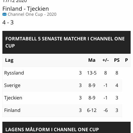
17/12
2020
Finland
-
Tjeckien
Channel One Cup - 2020
4 - 3
FORMTABELL 5 SENASTE MATCHER I CHANNEL ONE
CUP
Lag
Ma
+/-
PS
P
Ryssland
3
13-5
8
8
Sverige
3
8-9
-1
4
Tjeckien
3
8-9
-1
3
Finland
3
6-12
-6
3
LAGENS MÅLFORM I CHANNEL ONE CUP