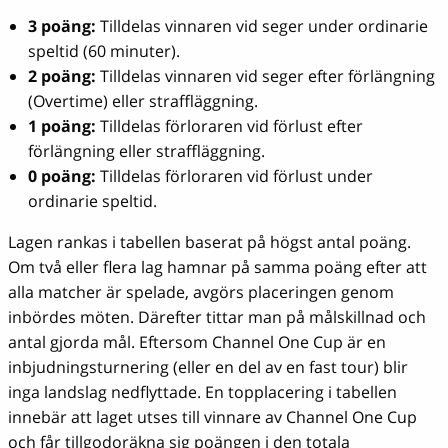
3 poäng:
Tilldelas vinnaren vid seger under ordinarie
speltid (60 minuter).
2 poäng:
Tilldelas vinnaren vid seger efter förlängning
(Overtime) eller straffläggning.
1 poäng:
Tilldelas förloraren vid förlust efter
förlängning eller straffläggning.
0 poäng:
Tilldelas förloraren vid förlust under
ordinarie speltid.
Lagen rankas i tabellen baserat på högst antal poäng.
Om två eller flera lag hamnar på samma poäng efter att
alla matcher är spelade, avgörs placeringen genom
inbördes möten. Därefter tittar man på målskillnad och
antal gjorda mål. Eftersom Channel One Cup är en
inbjudningsturnering (eller en del av en fast tour) blir
inga landslag nedflyttade. En topplacering i tabellen
innebär att laget utses till vinnare av Channel One Cup
och får tillgodoräkna sig poängen i den totala