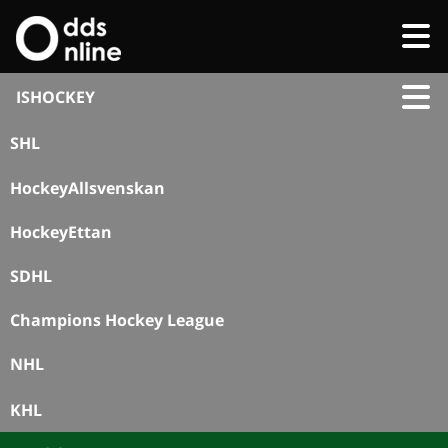
ISHOCKEY
SHL
HockeyAllsvenskan
HockeyEttan
SDHL
Champions Hockey League
NHL
KHL