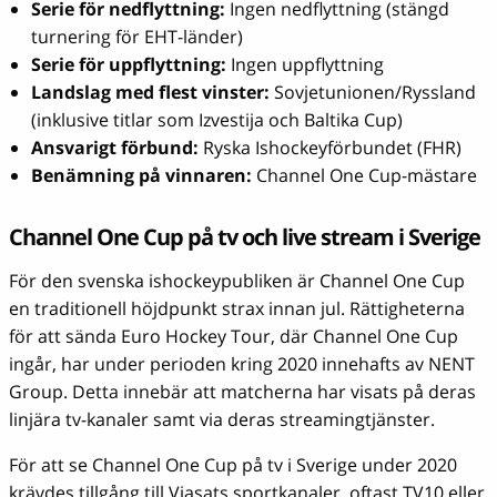
Serie för nedflyttning:
Ingen nedflyttning (stängd
turnering för EHT-länder)
Serie för uppflyttning:
Ingen uppflyttning
Landslag med flest vinster:
Sovjetunionen/Ryssland
(inklusive titlar som Izvestija och Baltika Cup)
Ansvarigt förbund:
Ryska Ishockeyförbundet (FHR)
Benämning på vinnaren:
Channel One Cup-mästare
Channel One Cup på tv och live stream i Sverige
För den svenska ishockeypubliken är Channel One Cup
en traditionell höjdpunkt strax innan jul. Rättigheterna
för att sända Euro Hockey Tour, där Channel One Cup
ingår, har under perioden kring 2020 innehafts av NENT
Group. Detta innebär att matcherna har visats på deras
linjära tv-kanaler samt via deras streamingtjänster.
För att se Channel One Cup på tv i Sverige under 2020
krävdes tillgång till Viasats sportkanaler, oftast TV10 eller