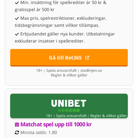
Min. insättning för spelkrediter är 50 kr &
gratisspel är 500 kr
Max pris, spelrestriktioner, exkluderingar,
tidsbegränsningar samt villkor tillämpas.
Erbjudandet gäller nya kunder. Utbetalningar
exkluderar insatser i spelkrediter.
Gå till Bet365
18+
Spela ansvarsfullt
stodlinjen.se
|
|
Regler & villkor gäller
18+
Spela ansvarsfullt
Regler & villkor gäller
|
|
Matchat spel upp till 1000 kr
Minsta odds: 1.80