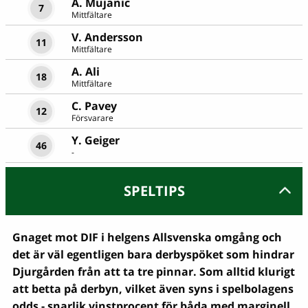
A. Mujanic
7
Mittfältare
V. Andersson
11
Mittfältare
A. Ali
18
Mittfältare
C. Pavey
12
Försvarare
Y. Geiger
46
-
SPELTIPS
Gnaget mot DIF i helgens Allsvenska omgång och
det är väl egentligen bara derbyspöket som hindrar
Djurgården från att ta tre pinnar. Som alltid klurigt
att betta på derbyn, vilket även syns i spelbolagens
odds - snarlik vinstprocent för båda med marginell