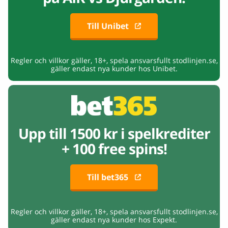
Till Unibet
Regler och villkor gäller, 18+, spela ansvarsfullt stodlinjen.se,
gäller endast nya kunder hos Unibet.
Upp till 1500 kr i spelkrediter
+ 100 free spins!
Till bet365
Regler och villkor gäller, 18+, spela ansvarsfullt stodlinjen.se,
gäller endast nya kunder hos Expekt.