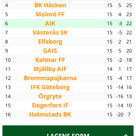
BK Häcken
4
15
5
25
Malmö FF
5
15
4
23
AIK
6
15
-3
22
Västerås SK
7
15
-5
22
Elfsborg
8
15
2
21
GAIS
9
15
5
20
Kalmar FF
10
15
-2
18
Mjällby AIF
11
14
1
17
Brommapojkarna
12
15
-4
17
IFK Göteborg
13
15
-14
16
Örgryte
14
15
-16
13
Degerfors IF
15
15
-14
10
Halmstads BK
16
15
-20
7
LAGENS FORM