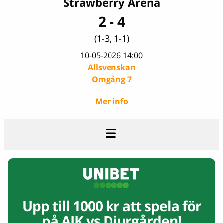
Strawberry Arena
2 - 4
(1-3, 1-1)
10-05-2026 14:00
Allsvenskan
Omgång 7
Mer info
Upp till 1000 kr att spela för
på
AIK vs Djurgården!