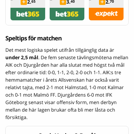
2.
3.
2.
65
40
70
Speltips för matchen
Det mest logiska spelet utifrån tillgänglig data är
under 2,5 mål
. De fem senaste tävlingsmötena mellan
AIK och Djurgården har alla slutat med högst två mål
efter ordinarie tid: 0-0, 1-1, 2-0, 2-0 och 1-1. AIK:s tre
hemmamatcher i årets Allsvenskan har också varit
relativt tajta, med 2-1 mot Halmstad, 1-0 mot Kalmar
och 0-1 mot Malmö FF. Djurgårdens 6-0 mot IFK
Göteborg senast visar offensiv form, men derbyn
mellan de här lagen brukar ofta bli mer låsta och
försiktiga.