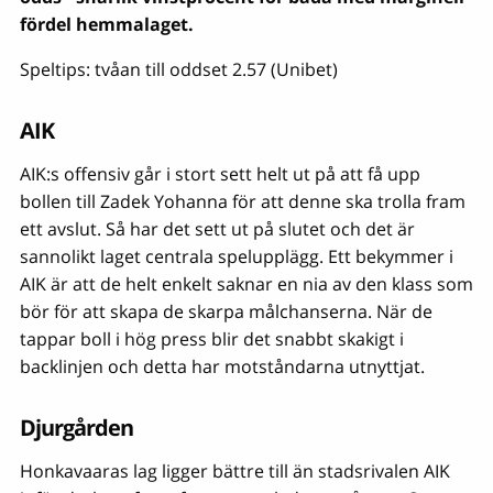
fördel hemmalaget.
Speltips: tvåan till oddset 2.57 (Unibet)
AIK
AIK:s offensiv går i stort sett helt ut på att få upp
bollen till Zadek Yohanna för att denne ska trolla fram
ett avslut. Så har det sett ut på slutet och det är
sannolikt laget centrala spelupplägg. Ett bekymmer i
AIK är att de helt enkelt saknar en nia av den klass som
bör för att skapa de skarpa målchanserna. När de
tappar boll i hög press blir det snabbt skakigt i
backlinjen och detta har motståndarna utnyttjat.
Djurgården
Honkavaaras lag ligger bättre till än stadsrivalen AIK