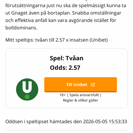
förutsättningarna just nu ska de spelmässigt kunna ta
ut Gnaget även på bortaplan. Snabba omställningar
och effektiva anfall kan vara avgörande istället för
bolldominans.
Mitt speltips: tvåan till 2.57 x insatsen (Unibet)
Spel: Tvåan
Odds: 2.57
Till Unibet
18+ | Spela ansvarsfullt
|
Regler & villkor gäller
Oddsen i speltipset hämtades den 2026-05-05 15:53:33