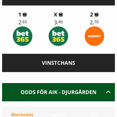
1
X
2
2.
3.
2.
65
40
70
VINSTCHANS
ODDS FÖR AIK - DJURGÅRDEN
Matchodds
Halvtid
Mål