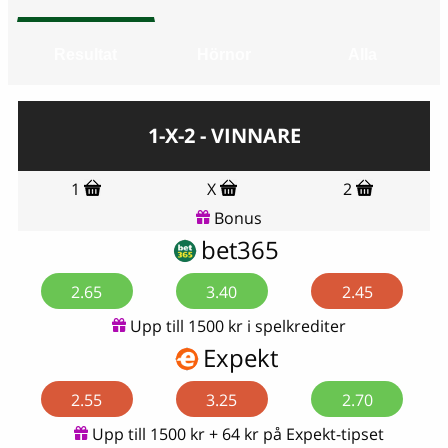
Resultat
Hörnor
Alla
1-X-2 - VINNARE
1
X
2
Bonus
bet365
2.65
3.40
2.45
Upp till 1500 kr i spelkrediter
Expekt
2.55
3.25
2.70
Upp till 1500 kr + 64 kr på Expekt-tipset