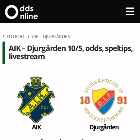
/
FOTBOLL
/
AIK - DJURGÅRDEN
AIK – Djurgården 10/5, odds, speltips,
livestream
AIK
Djurgården