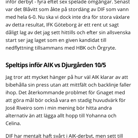
inför derbyt - fyra eftet sex spelade omgångar. Senast
var det Blåvitt som åkte på stordäng av DIF som vann
med hela 6-0. Nu ska vi dock inte dra för stora växlare
av detta resultat, IFK Göteborg är ett rent ut sagt
dåligt lag av det jag sett hittills och efter sin allsvenska
start ser jag laget som en given kandidat till
nedflyttning tillsammans med HBK och Örgryte.
Speltips inför AIK vs Djurgården 10/5
Jag tror att mycket hänger på hur väl AIK klarar av att
bibehålla sin press utan att mittfält och backlinje faller
ihop. Det återkommande problmet för Gnaget med
att göra mål bör också vara en stadig huvudvärk för
José Riveiro som i min mening bör hitta andra
alternativ än att lägga allt hopp till Yohanna och
Celina.
DIF har mentalt haft svårt i AIK-derbyt, men sett till