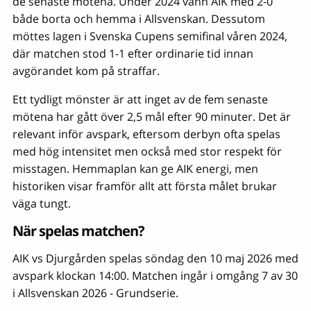
de senaste mötena. Under 2024 vann AIK med 2-0
både borta och hemma i Allsvenskan. Dessutom
möttes lagen i Svenska Cupens semifinal våren 2024,
där matchen stod 1-1 efter ordinarie tid innan
avgörandet kom på straffar.
Ett tydligt mönster är att inget av de fem senaste
mötena har gått över 2,5 mål efter 90 minuter. Det är
relevant inför avspark, eftersom derbyn ofta spelas
med hög intensitet men också med stor respekt för
misstagen. Hemmaplan kan ge AIK energi, men
historiken visar framför allt att första målet brukar
väga tungt.
När spelas matchen?
AIK vs Djurgården spelas söndag den 10 maj 2026 med
avspark klockan 14:00. Matchen ingår i omgång 7 av 30
i Allsvenskan 2026 - Grundserie.