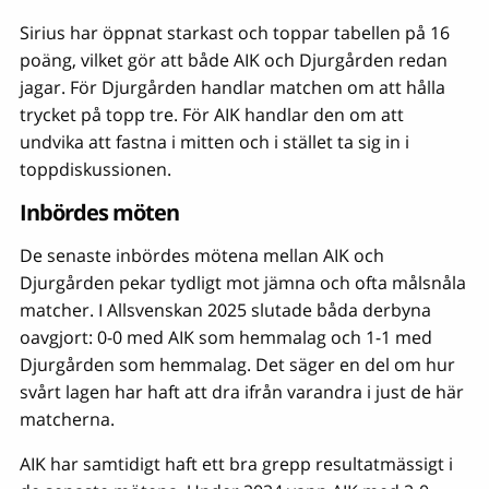
Sirius har öppnat starkast och toppar tabellen på 16
poäng, vilket gör att både AIK och Djurgården redan
jagar. För Djurgården handlar matchen om att hålla
trycket på topp tre. För AIK handlar den om att
undvika att fastna i mitten och i stället ta sig in i
toppdiskussionen.
Inbördes möten
De senaste inbördes mötena mellan AIK och
Djurgården pekar tydligt mot jämna och ofta målsnåla
matcher. I Allsvenskan 2025 slutade båda derbyna
oavgjort: 0-0 med AIK som hemmalag och 1-1 med
Djurgården som hemmalag. Det säger en del om hur
svårt lagen har haft att dra ifrån varandra i just de här
matcherna.
AIK har samtidigt haft ett bra grepp resultatmässigt i