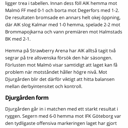
ligger trea i tabellen. Innan dess föll AIK hemma mot
Malmö FF med 0-1 och borta mot Degerfors med 1-2.
De resultaten bromsade en annars helt okej öppning,
där AIK slog Kalmar med 1-0 hemma, spelade 2-2 mot
Brommapojkarna och vann premiären mot Halmstads
BK med 2-1.
Hemma på Strawberry Arena har AIK alltså tagit två
segrar på tre allsvenska försök den här säsongen.
Förlusten mot Malmö visar samtidigt att laget kan få
problem när motståndet håller högre nivå. Mot
Djurgården blir det därför viktigt att hitta balansen
mellan derbyintensitet och kontroll.
Djurgården form
Djurgården går in i matchen med ett starkt resultat i
ryggen. Segern med 6-0 hemma mot IFK Göteborg var
den tydligaste offensiva markeringen laget har gjort