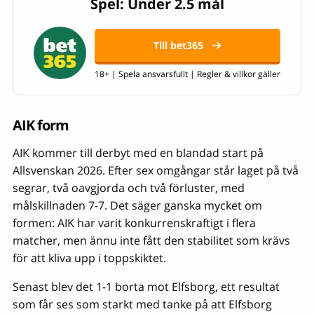
Spel: Under 2.5 mål
Till bet365
18+ | Spela ansvarsfullt
|
Regler & villkor gäller
AIK form
AIK kommer till derbyt med en blandad start på
Allsvenskan 2026. Efter sex omgångar står laget på två
segrar, två oavgjorda och två förluster, med
målskillnaden 7-7. Det säger ganska mycket om
formen: AIK har varit konkurrenskraftigt i flera
matcher, men ännu inte fått den stabilitet som krävs
för att kliva upp i toppskiktet.
Senast blev det 1-1 borta mot Elfsborg, ett resultat
som får ses som starkt med tanke på att Elfsborg