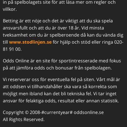
in på spelbolagets site för att läsa mer om regler och
villkor.
Betting är ett nöje och det är viktigt att du ska spela
ansvarsfullt och att du är över 18 år. Vid minsta
tveksamhet om du är spelberoende då kan du vända dig
till
www.stodlinjen.se
för hjälp och stöd eller ringa 020-
81 91 00.
Odds Online är en site för sportintresserade med fokus
på att jämföra odds och bonusar från spelbolagen.
Vi reserverar oss för eventuella fel på siten. Vårt mål är
att oddsen vi tillhandahåller ska vara så korrekta som
möjligt men ibland kan det bli tekniska fel. Vi tar inget
ansvar för felaktiga odds, resultat eller annan statistik.
Copyright © 2008-#currentyear# oddsonline.se
All Rights Reserved.