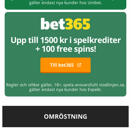
gäller endast nya kunder hos Unibet.
Upp till 1500 kr i spelkrediter
+ 100 free spins!
Till bet365
Regler och villkor gäller, 18+, spela ansvarsfullt stodlinjen.se,
gäller endast nya kunder hos Expekt.
OMRÖSTNING