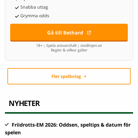
Snabba uttag
Grymma odds
Gå till Bethard
18+
Spela ansvarsfullt
stodlinjen.se
|
|
Regler & villkor gäller
Fler spelbolag
NYHETER
Friidrotts-EM 2026: Oddsen, speltips & datum för
spelen