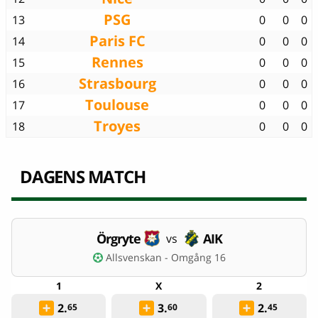
PSG
13
0
0
0
Paris FC
14
0
0
0
Rennes
15
0
0
0
Strasbourg
16
0
0
0
Toulouse
17
0
0
0
Troyes
18
0
0
0
DAGENS MATCH
Örgryte
AIK
vs
Allsvenskan - Omgång 16
2.
3.
2.
65
60
45