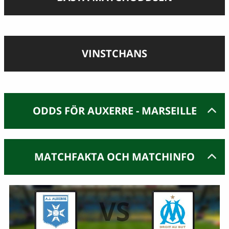
VINSTCHANS
ODDS FÖR AUXERRE - MARSEILLE
MATCHFAKTA OCH MATCHINFO