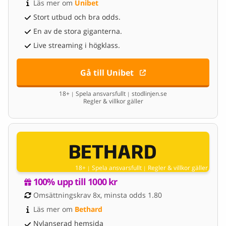
Läs mer om 
Unibet
Stort utbud och bra odds.
En av de stora giganterna.
Live streaming i högklass.
Gå till Unibet
18+
Spela ansvarsfullt
stodlinjen.se
|
|
Regler & villkor gäller
18+
Spela ansvarsfullt
Regler & villkor gäller
|
|
100% upp till 1000 kr
Omsättningskrav 8x, minsta odds 1.80
Läs mer om 
Bethard
Nylanserad hemsida