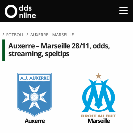
/
FOTBOLL
/
AUXERRE - MARSEILLE
Auxerre – Marseille 28/11, odds,
streaming, speltips
Auxerre
Marseille