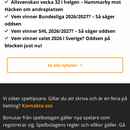
Allsvenskan vecka 32 i helgen – Hammarby mot
Häcken om andraplatsen
Vem vinner Bundesliga 2026/2027? – Så säger
oddsen
Vem vinner SHL 2026/2027? – Så säger oddsen
Vem vinner valet 2026 i Sverige? Oddsen på
blocken just nu!
Se alla nyheter
Vi söker speltipsare. Gillar du att skriva och är en fena på
betting?
Kontakta oss
Bonusar från spelbolagen gäller nya spelare som
registrerar sig. Spelbolagens regler och villkor gäller. Gå