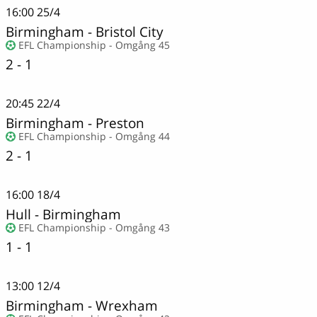
16:00
25/4
Birmingham
-
Bristol City
EFL Championship - Omgång 45
2 - 1
20:45
22/4
Birmingham
-
Preston
EFL Championship - Omgång 44
2 - 1
16:00
18/4
Hull
-
Birmingham
EFL Championship - Omgång 43
1 - 1
13:00
12/4
Birmingham
-
Wrexham