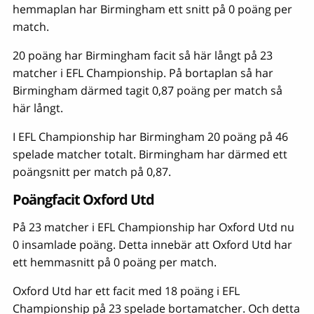
hemmaplan har Birmingham ett snitt på 0 poäng per
match.
20 poäng har Birmingham facit så här långt på 23
matcher i EFL Championship. På bortaplan så har
Birmingham därmed tagit 0,87 poäng per match så
här långt.
I EFL Championship har Birmingham 20 poäng på 46
spelade matcher totalt. Birmingham har därmed ett
poängsnitt per match på 0,87.
Poängfacit Oxford Utd
På 23 matcher i EFL Championship har Oxford Utd nu
0 insamlade poäng. Detta innebär att Oxford Utd har
ett hemmasnitt på 0 poäng per match.
Oxford Utd har ett facit med 18 poäng i EFL
Championship på 23 spelade bortamatcher. Och detta