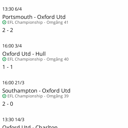
13:30
6/4
Portsmouth
-
Oxford Utd
EFL Championship - Omgång 41
2 - 2
16:00
3/4
Oxford Utd
-
Hull
EFL Championship - Omgång 40
1 - 1
16:00
21/3
Southampton
-
Oxford Utd
EFL Championship - Omgång 39
2 - 0
13:30
14/3
Oxford Utd
-
Charlton