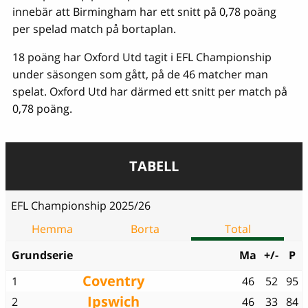
innebär att Birmingham har ett snitt på 0,78 poäng
per spelad match på bortaplan.
18 poäng har Oxford Utd tagit i EFL Championship
under säsongen som gått, på de 46 matcher man
spelat. Oxford Utd har därmed ett snitt per match på
0,78 poäng.
TABELL
EFL Championship 2025/26
Hemma
Borta
Total
Grundserie
Ma
+/-
P
Coventry
1
46
52
95
Ipswich
2
46
33
84