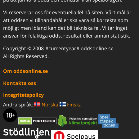
Vi reserverar oss för eventuella fel på siten. Vårt mål är
att oddsen vi tillhandahåller ska vara så korrekta som
möjligt men ibland kan det bli tekniska fel. Vi tar inget
ansvar för felaktiga odds, resultat eller annan statistik.
Copyright © 2008-#currentyear# oddsonline.se
All Rights Reserved.
Om oddsonline.se
Kontakta oss
Integritetspolicy
Andra språk:
Norska
Finska