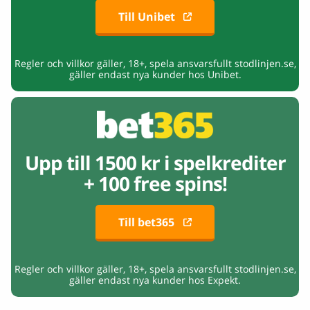
Till Unibet
Regler och villkor gäller, 18+, spela ansvarsfullt stodlinjen.se,
gäller endast nya kunder hos Unibet.
Upp till 1500 kr i spelkrediter
+ 100 free spins!
Till bet365
Regler och villkor gäller, 18+, spela ansvarsfullt stodlinjen.se,
gäller endast nya kunder hos Expekt.