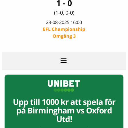
1 - 0
(1-0, 0-0)
23-08-2025 16:00
EFL Championship
Omgång 3
Upp till 1000 kr att spela för
på
Birmingham vs Oxford
Utd!