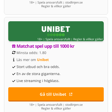
18+
Spela ansvarsfullt
stodlinjen.se
|
|
Regler & villkor gäller
18+
Spela ansvarsfullt
Regler & villkor gäller
|
|
Matchat spel upp till 1000 kr
Minsta odds: 1.80
Läs mer om 
Unibet
Stort utbud och bra odds.
En av de stora giganterna.
Live streaming i högklass.
Gå till Unibet
18+
Spela ansvarsfullt
stodlinjen.se
|
|
Regler & villkor gäller