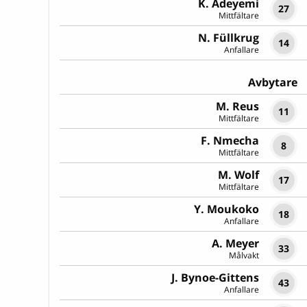
K. Adeyemi
27
Mittfältare
N. Füllkrug
14
Anfallare
Avbytare
M. Reus
11
Mittfältare
F. Nmecha
8
Mittfältare
M. Wolf
17
Mittfältare
Y. Moukoko
18
Anfallare
A. Meyer
33
Målvakt
J. Bynoe-Gittens
43
Anfallare