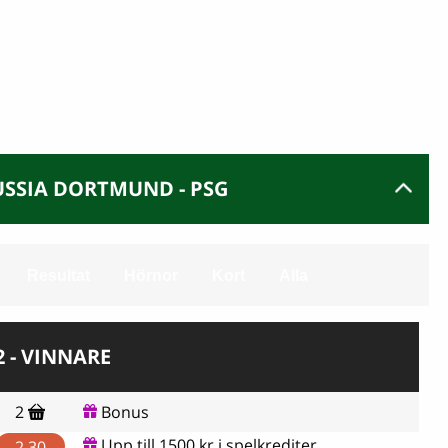
SSIA DORTMUND - PSG
Resultat
Hörnor
Kort
Alla
2 - VINNARE
2
Bonus
Upp till 1500 kr i spelkrediter
2.30