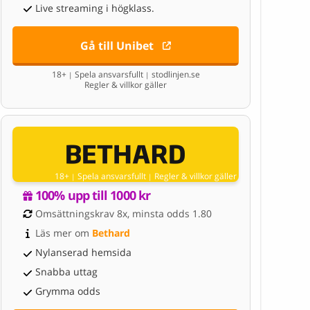
Live streaming i högklass.
Gå till Unibet
18+
Spela ansvarsfullt
stodlinjen.se
|
|
Regler & villkor gäller
18+
Spela ansvarsfullt
Regler & villkor gäller
|
|
100% upp till 1000 kr
Omsättningskrav 8x, minsta odds 1.80
Läs mer om 
Bethard
Nylanserad hemsida
Snabba uttag
Grymma odds