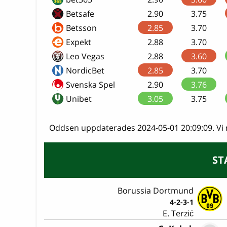
2.90
3.75
Betsafe
2.85
3.70
Betsson
2.88
3.70
Expekt
2.88
3.60
Leo Vegas
2.85
3.70
NordicBet
2.90
3.76
Svenska Spel
3.05
3.75
Unibet
Oddsen uppdaterades 2024-05-01 20:09:09. Vi re
ST
Borussia Dortmund
4-2-3-1
E. Terzić