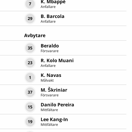
K. Mbappé
7
Anfallare
B. Barcola
29
Anfallare
Avbytare
Beraldo
35
Försvarare
R. Kolo Muani
23
Anfallare
K. Navas
1
Målvakt
M. Škriniar
37
Försvarare
Danilo Pereira
15
Mittfältare
Lee Kang-In
19
Mittfältare