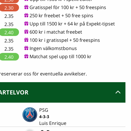
Gratisspel för 100 kr + 50 freespins
2.30
250 kr freebet + 50 free spins
2.35
Upp till 1500 kr + 64 kr på Expekt-tipset
2.35
600 kr i matchat freebet
2.40
100 kr i gratisspel + 50 freespins
2.35
Ingen välkomstbonus
2.35
Matchat spel upp till 1000 kr
2.40
serverar oss för eventuella avvikelser.
ARTELVOR
PSG
4-3-3
Luis Enrique