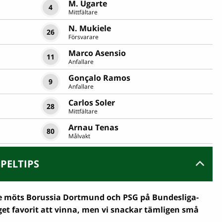
M. Ugarte
4
Mittfältare
N. Mukiele
26
Försvarare
Marco Asensio
11
Anfallare
Gonçalo Ramos
9
Anfallare
Carlos Soler
28
Mittfältare
Arnau Tenas
80
Målvakt
SPELTIPS
e möts Borussia Dortmund och PSG på Bundesliga-
et favorit att vinna, men vi snackar tämligen små