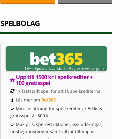
SPELBOLAG
18+
Spela ansvarsfullt
Regler & villkor gäller
|
|
Upp till 1500 kr i spelkrediter + 
100 gratisspel
1x fastställt spel för att få spelkrediterna
Läs mer om 
Bet365
Min. insättning för spelkrediter är 50 kr &
gratisspel är 500 kr
Max pris, spelrestriktioner, exkluderingar,
tidsbegränsningar samt villkor tillämpas.