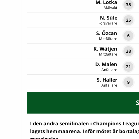
M. Lotka
35
Målvakt
N. Süle
25
Försvarare
S. Özcan
6
Mittfältare
K. Wätjen
38
Mittfältare
D. Malen
21
Anfallare
S. Haller
9
Anfallare
I den andra semifinalen i Champions Leagu
lagets hemmaarena. Inför mötet är bortalag