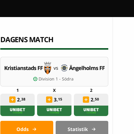
DAGENS MATCH
Kristianstads FF
Ängelholms FF
vs
Division 1 - Södra
2.
3.
2.
38
15
50
Odds
Statistik