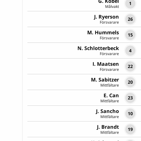
G. Kobel
1
Målvakt
J. Ryerson
26
Försvarare
M. Hummels
15
Försvarare
N. Schlotterbeck
4
Försvarare
I. Maatsen
22
Försvarare
M. Sabitzer
20
Mittfältare
E. Can
23
Mittfältare
J. Sancho
10
Mittfältare
J. Brandt
19
Mittfältare