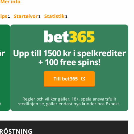
Mer info
ips
Startelvor
Statistik
ör
Upp till 1500 kr i spelkrediter
+ 100 free spins!
Till bet365
Regler och villkor gäller, 18+, spela ansvarsfullt
t.
stodlinjen.se, gäller endast nya kunder hos Expekt.
RÖSTNING