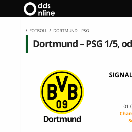
/
FOTBOLL
/
DORTMUND - PSG
Dortmund – PSG 1/5, odd
SIGNA
01-
Cham
Dortmund
S