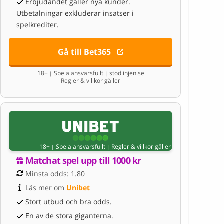
Erbjudandet gäller nya kunder.
Utbetalningar exkluderar insatser i
spelkrediter.
Gå till Bet365
18+
Spela ansvarsfullt
stodlinjen.se
|
|
Regler & villkor gäller
18+
Spela ansvarsfullt
Regler & villkor gäller
|
|
Matchat spel upp till 1000 kr
Minsta odds: 1.80
Läs mer om 
Unibet
Stort utbud och bra odds.
En av de stora giganterna.