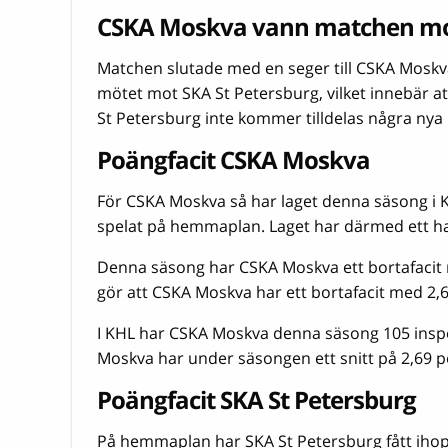
CSKA Moskva vann matchen mot
Matchen slutade med en seger till CSKA Mosk
mötet mot SKA St Petersburg, vilket innebär at
St Petersburg inte kommer tilldelas några nya
Poängfacit CSKA Moskva
För CSKA Moskva så har laget denna säsong i 
spelat på hemmaplan. Laget har därmed ett h
Denna säsong har CSKA Moskva ett bortafacit 
gör att CSKA Moskva har ett bortafacit med 2,
I KHL har CSKA Moskva denna säsong 105 insp
Moskva har under säsongen ett snitt på 2,69 
Poängfacit SKA St Petersburg
På hemmaplan har SKA St Petersburg fått ihop