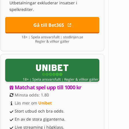
Utbetalningar exkluderar insatser i
spelkrediter.
Gå till Bet365
18+
Spela ansvarsfullt
stodlinjen.se
|
|
Regler & villkor gäller
18+
Spela ansvarsfullt
Regler & villkor gäller
|
|
Matchat spel upp till 1000 kr
Minsta odds: 1.80
Läs mer om 
Unibet
Stort utbud och bra odds.
En av de stora giganterna.
Live streaming i högklass.