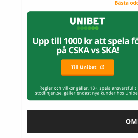
Bästa od
Upp till 1000 kr att spela f
på
CSKA vs SKA!
Till Unibet
Regler och villkor gäller, 18+, spela ansvarsfullt
stodlinjen.se, gäller endast nya kunder hos Unibe
OM