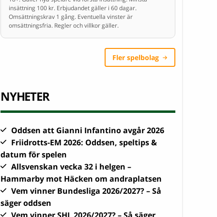
insättning 100 kr. Erbjudandet gäller i 60 dagar.
Omsättningskrav 1 gång. Eventuella vinster är
omsättningsfria. Regler och villkor gäller.
Fler spelbolag
NYHETER
Oddsen att Gianni Infantino avgår 2026
Friidrotts-EM 2026: Oddsen, speltips &
datum för spelen
Allsvenskan vecka 32 i helgen –
Hammarby mot Häcken om andraplatsen
Vem vinner Bundesliga 2026/2027? – Så
säger oddsen
Vem vinner SHL 2026/2027? – Så säger