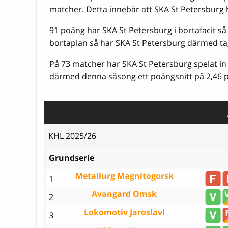
matcher. Detta innebär att SKA St Petersburg
91 poäng har SKA St Petersburg i bortafacit så
bortaplan så har SKA St Petersburg därmed ta
På 73 matcher har SKA St Petersburg spelat in
därmed denna säsong ett poängsnitt på 2,46 
KHL 2025/26
Grundserie
Metallurg Magnitogorsk
1
Avangard Omsk
2
Lokomotiv Jaroslavl
3