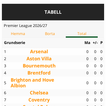
TABELL
Premier League 2026/27
Hemma
Borta
Total
Grundserie
Ma
+/-
P
Arsenal
1
0
0
0
Aston Villa
2
0
0
0
Bournemouth
3
0
0
0
Brentford
4
0
0
0
Brighton and Hove
5
0
0
0
Albion
Chelsea
6
0
0
0
Coventry
7
0
0
0