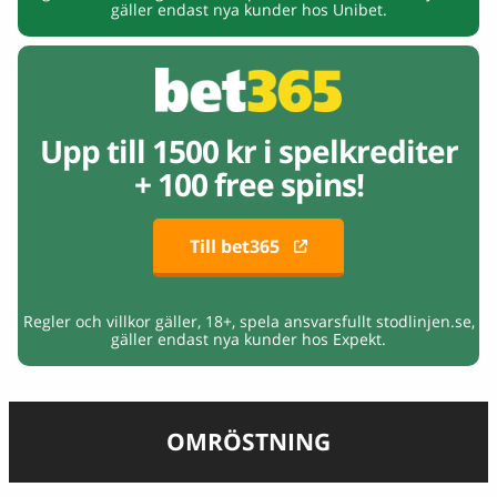
gäller endast nya kunder hos Unibet.
Upp till 1500 kr i spelkrediter
+ 100 free spins!
Till bet365
Regler och villkor gäller, 18+, spela ansvarsfullt stodlinjen.se,
gäller endast nya kunder hos Expekt.
OMRÖSTNING