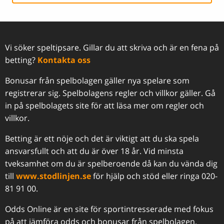
Vi söker speltipsare. Gillar du att skriva och är en fena på
betting?
Kontakta oss
Bonusar från spelbolagen gäller nya spelare som
registrerar sig. Spelbolagens regler och villkor gäller. Gå
in på spelbolagets site för att läsa mer om regler och
villkor.
Betting är ett nöje och det är viktigt att du ska spela
ansvarsfullt och att du är över 18 år. Vid minsta
tveksamhet om du är spelberoende då kan du vända dig
till
www.stodlinjen.se
för hjälp och stöd eller ringa 020-
81 91 00.
Odds Online är en site för sportintresserade med fokus
på att jämföra odds och bonusar från spelbolagen.