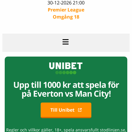
30-12-2026 21:00
Premier League
Omgång 18
Upp till 1000 kr att spela för
på
Everton vs Man City!
Till Unibet
Regler och villkor gäller, 18+, spela ansvarsfullt stodlinjen.se,