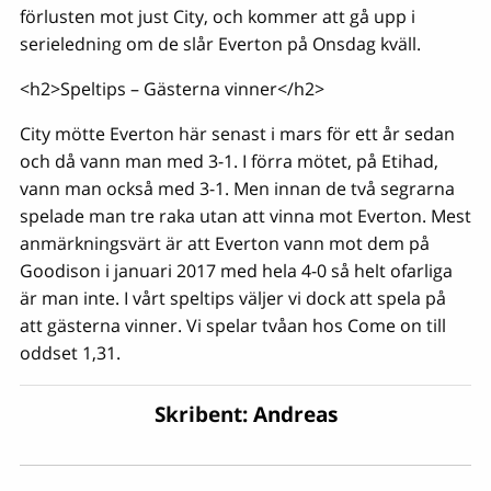
förlusten mot just City, och kommer att gå upp i
serieledning om de slår Everton på Onsdag kväll.
<h2>Speltips – Gästerna vinner</h2>
City mötte Everton här senast i mars för ett år sedan
och då vann man med 3-1. I förra mötet, på Etihad,
vann man också med 3-1. Men innan de två segrarna
spelade man tre raka utan att vinna mot Everton. Mest
anmärkningsvärt är att Everton vann mot dem på
Goodison i januari 2017 med hela 4-0 så helt ofarliga
är man inte. I vårt speltips väljer vi dock att spela på
att gästerna vinner. Vi spelar tvåan hos Come on till
oddset 1,31.
Skribent:
Andreas