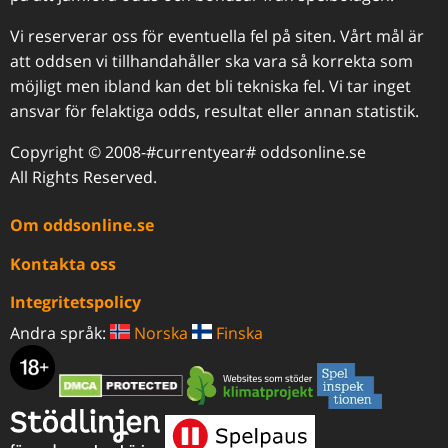
Vi reserverar oss för eventuella fel på siten. Vårt mål är
att oddsen vi tillhandahåller ska vara så korrekta som
möjligt men ibland kan det bli tekniska fel. Vi tar inget
ansvar för felaktiga odds, resultat eller annan statistik.
Copyright © 2008-#currentyear# oddsonline.se
All Rights Reserved.
Om oddsonline.se
Kontakta oss
Integritetspolicy
Andra språk:
Norska
Finska