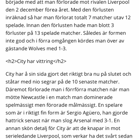
började med att man förlorade mot rivalen Liverpool
den 2 december förea året. Med den förlusten
inräknad så har man förlorat totalt 7 matcher utav 12
spelade. Innan den förlusten hade man blott 3
förluster på 13 spelade matcher. Således är formen
inte god och i förra omgången kördes man över av
gästande Wolves med 1-3.
<h2>City har vittring</h2>
City har å sin sida gjort det riktigt bra nu på slutet och
ståtar med nio segrar på de 10 senaste matcher.
Däremot förlorade man i förrförra matchen när man
mötte Newcastle i en match man dominerade
spelmässigt men förorade målmässigt. En spelare
som är i riktigt fin form är Sergio Agüero, han gjorde
hattrick senast när man slog Arsenal med 3-1. En
annan skön detalj för City är att de knapar in mot
serieledande Liverpool, som verkar ha det svårt sedan