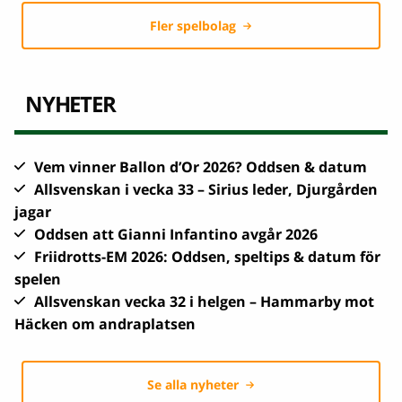
Fler spelbolag
NYHETER
Vem vinner Ballon d’Or 2026? Oddsen & datum
Allsvenskan i vecka 33 – Sirius leder, Djurgården
jagar
Oddsen att Gianni Infantino avgår 2026
Friidrotts-EM 2026: Oddsen, speltips & datum för
spelen
Allsvenskan vecka 32 i helgen – Hammarby mot
Häcken om andraplatsen
Se alla nyheter