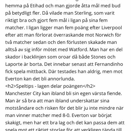
hemma på Etihad och man gjorde åtta mål med bud
på betydligt fler. Då vilade man Sterling, som varit
riktigt bra och gjort fem mål i ligan på sina fem
matcher. I ligan ligger man fem poäng efter Liverpool
efter att man förlorat överraskande mot Norwich för
två matcher sedan och den förlusten skakade man
alltså av sig inför mötet med Watford. Man har en del
skador i backlinjen som oroar då både Stones och
Laporte är borta. Det innebar senast att Fernandinho
fick spela mittback. Där testades han aldrig, men mot
Everton kan det bli annorlunda.
<h2>Speltips - lagen delar poängen</h2>
Manchester City kan ibland bli sin egen värsta fiende.
Man är så bra att man ibland underskattar sina
motståndare och risken för det blir ju inte mindre när
man vinner matcher med 8-0. Everton var börjat
skakigt, men har ett bra lag och det kan passa dem att
spela mot ett riktigt storlag för att verkligen tända till.