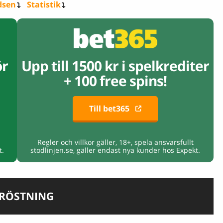
dsen
Statistik
ör
Upp till 1500 kr i spelkrediter
+ 100 free spins!
Till bet365
Regler och villkor gäller, 18+, spela ansvarsfullt
t.
stodlinjen.se, gäller endast nya kunder hos Expekt.
RÖSTNING