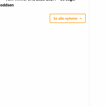
oddsen
Se alla nyheter