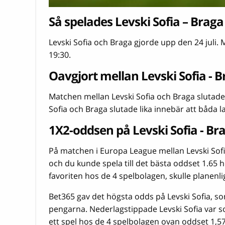
Så spelades Levski Sofia – Braga
Levski Sofia och Braga gjorde upp den 24 juli
19:30.
Oavgjort mellan Levski Sofia - 
Matchen mellan Levski Sofia och Braga slutade 
Sofia och Braga slutade lika innebär att båda la
1X2-oddsen på Levski Sofia - Br
På matchen i Europa League mellan Levski Sofi
och du kunde spela till det bästa oddset 1.65 h
favoriten hos de 4 spelbolagen, skulle planenl
Bet365 gav det högsta odds på Levski Sofia, so
pengarna. Nederlagstippade Levski Sofia var so
ett spel hos de 4 spelbolagen ovan oddset 1,57