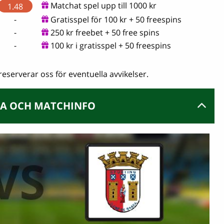
Matchat spel upp till 1000 kr
1.48
-
Gratisspel för 100 kr + 50 freespins
-
250 kr freebet + 50 free spins
-
100 kr i gratisspel + 50 freespins
serverar oss för eventuella avvikelser.
A OCH MATCHINFO