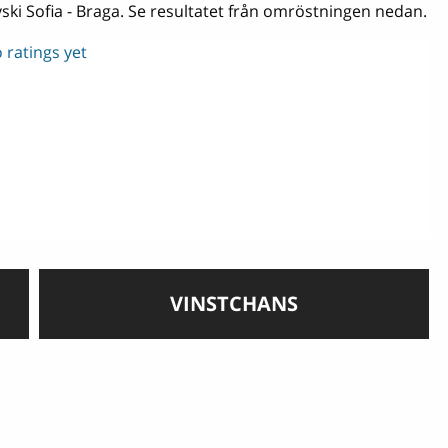
ki Sofia - Braga. Se resultatet från omröstningen nedan.
 ratings yet
VINSTCHANS