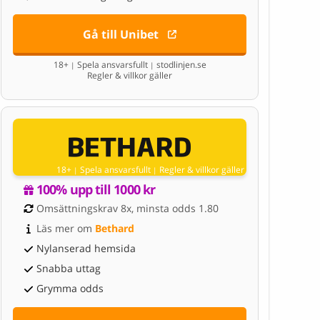
Gå till Unibet
18+
Spela ansvarsfullt
stodlinjen.se
|
|
Regler & villkor gäller
18+
Spela ansvarsfullt
Regler & villkor gäller
|
|
100% upp till 1000 kr
Omsättningskrav 8x, minsta odds 1.80
Läs mer om 
Bethard
Nylanserad hemsida
Snabba uttag
Grymma odds