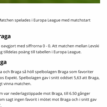
. Matchen spelades i Europa League med matchstart
Braga
oavgjort med siffrorna 0 - 0. Att matchen mellan Levski
g tilldelas poäng till tabellen i Europa League.
aga
a och Braga så höll spelbolagen Braga som favoriter
os Expekt. Spelbolagen gav i snitt oddset 5,63 att Braga,
igt vinna matchen.
m var nederlagstippade mot Braga, till 6.50 gånger
m sagt ingen favorit i mötet mot Braga och i snitt gav
.