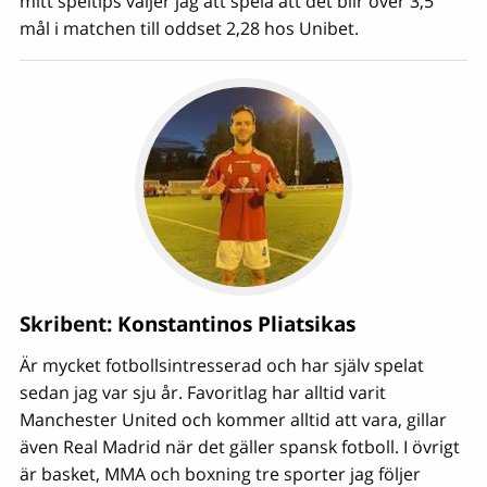
mitt speltips väljer jag att spela att det blir över 3,5
mål i matchen till oddset 2,28 hos Unibet.
Skribent:
Konstantinos Pliatsikas
Är mycket fotbollsintresserad och har själv spelat
sedan jag var sju år. Favoritlag har alltid varit
Manchester United och kommer alltid att vara, gillar
även Real Madrid när det gäller spansk fotboll. I övrigt
är basket, MMA och boxning tre sporter jag följer