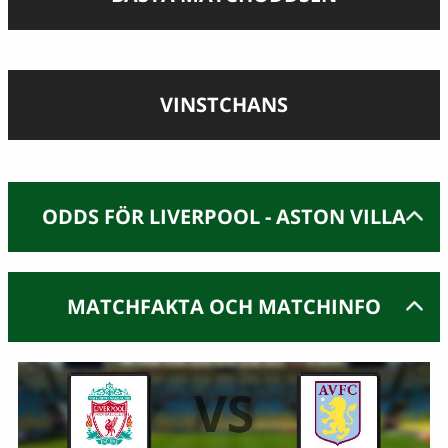
VINSTCHANS
ODDS FÖR LIVERPOOL - ASTON VILLA
MATCHFAKTA OCH MATCHINFO