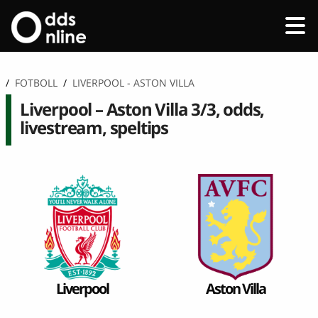
/
FOTBOLL
/
LIVERPOOL - ASTON VILLA
Liverpool – Aston Villa 3/3, odds,
livestream, speltips
Liverpool
Aston Villa