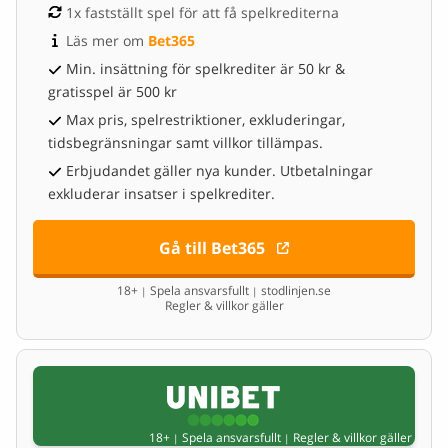
1x fastställt spel för att få spelkrediterna
Läs mer om 
Bet365
Min. insättning för spelkrediter är 50 kr &
gratisspel är 500 kr
Max pris, spelrestriktioner, exkluderingar,
tidsbegränsningar samt villkor tillämpas.
Erbjudandet gäller nya kunder. Utbetalningar
exkluderar insatser i spelkrediter.
Gå till Bet365
18+
Spela ansvarsfullt
stodlinjen.se
|
|
Regler & villkor gäller
18+
Spela ansvarsfullt
Regler & villkor gäller
|
|