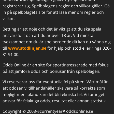
registrerar sig. Spelbolagens regler och villkor gäller. Gå
in på spelbolagets site för att läsa mer om regler och
villkor.
Betting är ett nöje och det är viktigt att du ska spela
ansvarsfullt och att du är över 18 år. Vid minsta
tveksamhet om du är spelberoende då kan du vända dig
till
www.stodlinjen.se
för hjälp och stöd eller ringa 020-
81 91 00.
Odds Online är en site för sportintresserade med fokus
på att jämföra odds och bonusar från spelbolagen.
Vi reserverar oss för eventuella fel på siten. Vårt mål är
att oddsen vi tillhandahåller ska vara så korrekta som
möjligt men ibland kan det bli tekniska fel. Vi tar inget
ansvar för felaktiga odds, resultat eller annan statistik.
Copyright © 2008-#currentyear# oddsonline.se