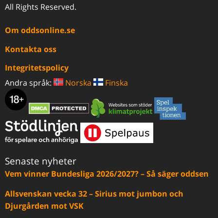
All Rights Reserved.
Om oddsonline.se
Kontakta oss
Integritetspolicy
Andra språk:
Norska
Finska
Senaste nyheter
Vem vinner Bundesliga 2026/2027? – Så säger oddsen
Allsvenskan vecka 32 – Sirius mot jumbon och
Djurgården mot VSK