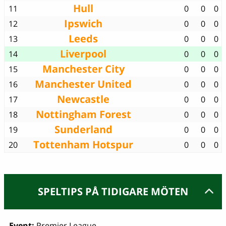
Hull
11
0
0
0
Ipswich
12
0
0
0
Leeds
13
0
0
0
Liverpool
14
0
0
0
Manchester City
15
0
0
0
Manchester United
16
0
0
0
Newcastle
17
0
0
0
Nottingham Forest
18
0
0
0
Sunderland
19
0
0
0
Tottenham Hotspur
20
0
0
0
SPELTIPS PÅ TIDIGARE MÖTEN
Event:
Premier League