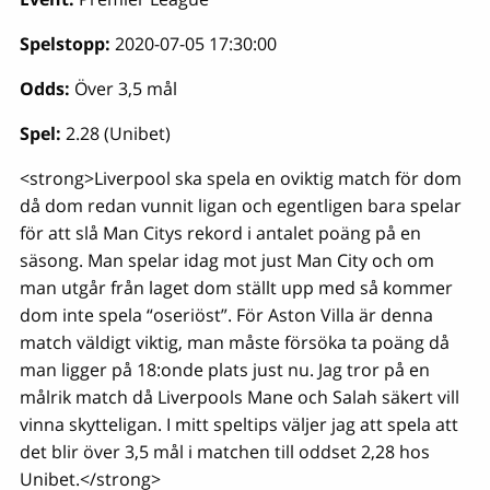
Spelstopp:
2020-07-05 17:30:00
Odds:
Över 3,5 mål
Spel:
2.28 (Unibet)
<strong>Liverpool ska spela en oviktig match för dom
då dom redan vunnit ligan och egentligen bara spelar
för att slå Man Citys rekord i antalet poäng på en
säsong. Man spelar idag mot just Man City och om
man utgår från laget dom ställt upp med så kommer
dom inte spela “oseriöst”. För Aston Villa är denna
match väldigt viktig, man måste försöka ta poäng då
man ligger på 18:onde plats just nu. Jag tror på en
målrik match då Liverpools Mane och Salah säkert vill
vinna skytteligan. I mitt speltips väljer jag att spela att
det blir över 3,5 mål i matchen till oddset 2,28 hos
Unibet.</strong>