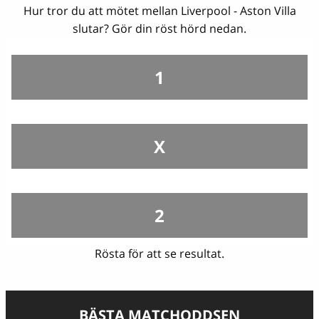
Hur tror du att mötet mellan Liverpool - Aston Villa
slutar? Gör din röst hörd nedan.
1
X
2
Rösta för att se resultat.
BÄSTA MATCHODDSEN