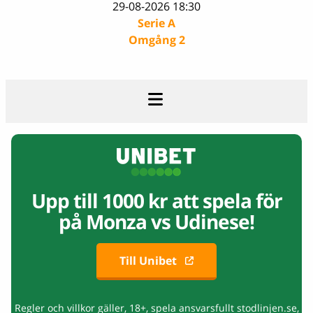
29-08-2026 18:30
Serie A
Omgång 2
Upp till 1000 kr att spela för
på
Monza vs Udinese!
Till Unibet
Regler och villkor gäller, 18+, spela ansvarsfullt stodlinjen.se,