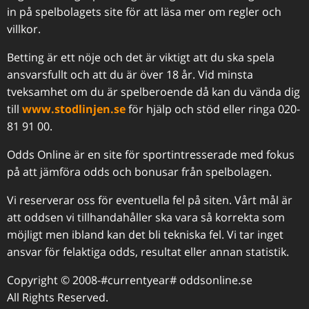
in på spelbolagets site för att läsa mer om regler och
villkor.
Betting är ett nöje och det är viktigt att du ska spela
ansvarsfullt och att du är över 18 år. Vid minsta
tveksamhet om du är spelberoende då kan du vända dig
till
www.stodlinjen.se
för hjälp och stöd eller ringa 020-
81 91 00.
Odds Online är en site för sportintresserade med fokus
på att jämföra odds och bonusar från spelbolagen.
Vi reserverar oss för eventuella fel på siten. Vårt mål är
att oddsen vi tillhandahåller ska vara så korrekta som
möjligt men ibland kan det bli tekniska fel. Vi tar inget
ansvar för felaktiga odds, resultat eller annan statistik.
Copyright © 2008-#currentyear# oddsonline.se
All Rights Reserved.