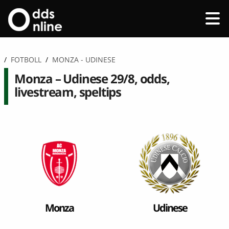
/
FOTBOLL
/
MONZA - UDINESE
Monza – Udinese 29/8, odds,
livestream, speltips
Monza
Udinese