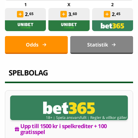
2.
3.
2.
65
60
45
Odds
Statistik
SPELBOLAG
18+
Spela ansvarsfullt
Regler & villkor gäller
|
|
Upp till 1500 kr i spelkrediter + 100 
gratisspel