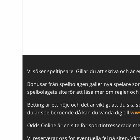
Vi söker speltipsare. Gillar du att skriva och är 
Bonusar från spelbolagen gäller nya spelare som 
spelbolagets site för att läsa mer om regler och v
Betting är ett nöje och det är viktigt att du ska
du är spelberoende då kan du vända dig till
www
Odds Online är en site för sportintresserade m
Vi reserverar oss för eventuella fel på siten. Vå