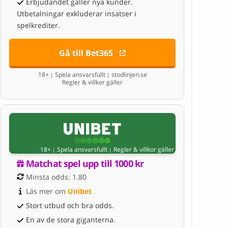
Erbjudandet gäller nya kunder.
Utbetalningar exkluderar insatser i
spelkrediter.
Gå till Bet365
18+
Spela ansvarsfullt
stodlinjen.se
|
|
Regler & villkor gäller
18+
Spela ansvarsfullt
Regler & villkor gäller
|
|
Matchat spel upp till 1000 kr
Minsta odds: 1.80
Läs mer om 
Unibet
Stort utbud och bra odds.
En av de stora giganterna.