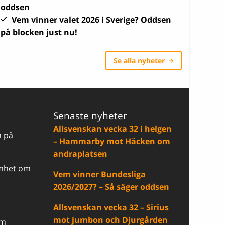
oddsen
Vem vinner valet 2026 i Sverige? Oddsen
på blocken just nu!
Se alla nyheter
Senaste nyheter
Allsvenskan vecka 32 i helgen
n på
– Hammarby mot Häcken om
andraplatsen
samhet om
Vem vinner Bundesliga
2026/2027? – Så säger oddsen
Allsvenskan vecka 32 – Sirius
mot jumbon och Djurgården
om