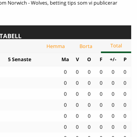
om Norwich - Wolves, betting tips som vi publicerar
TABELL
Total
Hemma
Borta
5 Senaste
Ma
V
O
F
+/-
P
0
0
0
0
0
0
0
0
0
0
0
0
0
0
0
0
0
0
0
0
0
0
0
0
0
0
0
0
0
0
0
0
0
0
0
0