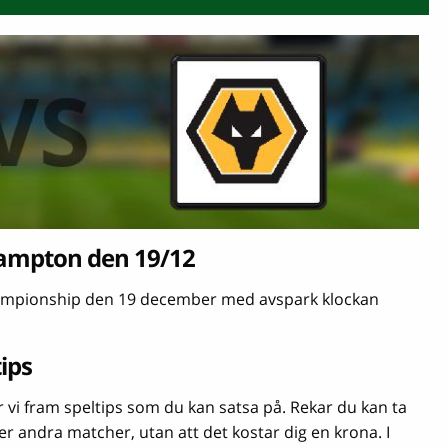
ampton den 19/12
ampionship den 19 december med avspark klockan
ips
r vi fram speltips som du kan satsa på. Rekar du kan ta
er andra matcher, utan att det kostar dig en krona. I