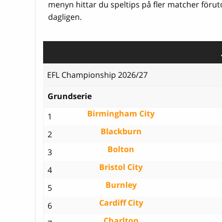
menyn hittar du speltips på fler matcher förut
dagligen.
EFL Championship 2026/27
Grundserie
Birmingham City
1
Blackburn
2
Bolton
3
Bristol City
4
Burnley
5
Cardiff City
6
Charlton