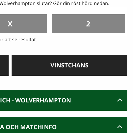
 Wolverhampton slutar? Gör din röst hörd nedan.
X
2
r att se resultat.
VINSTCHANS
ICH - WOLVERHAMPTON
A OCH MATCHINFO