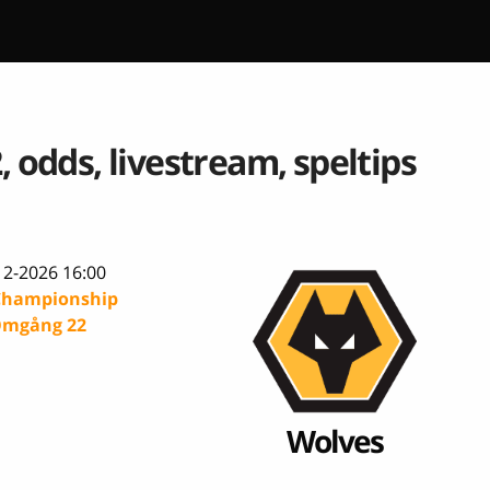
 odds, livestream, speltips
12-2026 16:00
Championship
mgång 22
Wolves