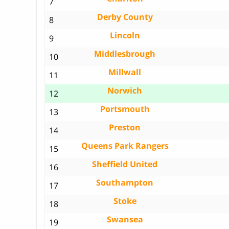
7
Derby County
8
Lincoln
9
Middlesbrough
10
Millwall
11
Norwich
12
Portsmouth
13
Preston
14
Queens Park Rangers
15
Sheffield United
16
Southampton
17
Stoke
18
Swansea
19