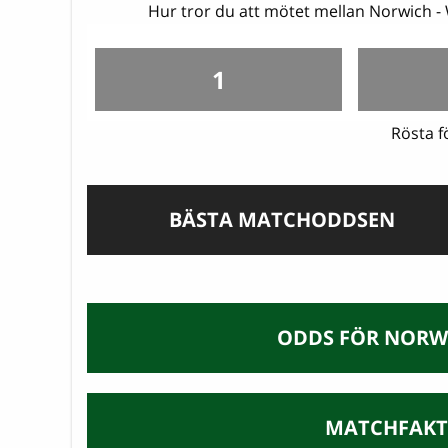
Hur tror du att mötet mellan Norwich -
1
Rösta fö
BÄSTA MATCHODDSEN
ODDS FÖR NORW
MATCHFAKT