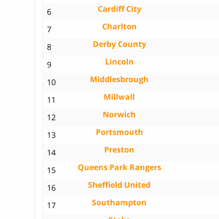
Cardiff City
6
Charlton
7
Derby County
8
Lincoln
9
Middlesbrough
10
Millwall
11
Norwich
12
Portsmouth
13
Preston
14
Queens Park Rangers
15
Sheffield United
16
Southampton
17