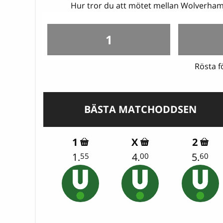
Hur tror du att mötet mellan Wolverhamp
1
Rösta fö
BÄSTA MATCHODDSEN
1
X
2
1.
4.
5.
55
00
60