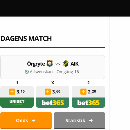
DAGENS MATCH
Örgryte
AIK
vs
Allsvenskan - Omgång 16
3.
3.
2.
10
60
20
Odds
Statistik