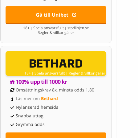
Gå till Unibet
18+
Spela ansvarsfullt
stodlinjen.se
|
|
Regler & villkor gäller
18+
Spela ansvarsfullt
Regler & villkor gäller
|
|
100% upp till 1000 kr
Omsättningskrav 8x, minsta odds 1.80
Läs mer om 
Bethard
Nylanserad hemsida
Snabba uttag
Grymma odds