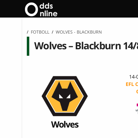
/
FOTBOLL
/
WOLVES - BLACKBURN
Wolves – Blackburn 14/8
14-
EFL 
Wolves