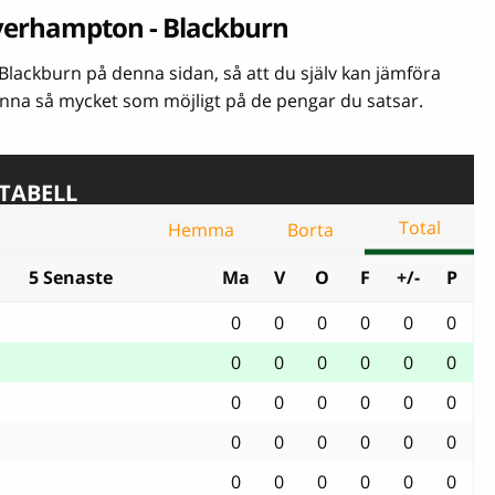
verhampton - Blackburn
Blackburn på denna sidan, så att du själv kan jämföra
t vinna så mycket som möjligt på de pengar du satsar.
TABELL
Total
Hemma
Borta
5 Senaste
Ma
V
O
F
+/-
P
0
0
0
0
0
0
0
0
0
0
0
0
0
0
0
0
0
0
0
0
0
0
0
0
0
0
0
0
0
0