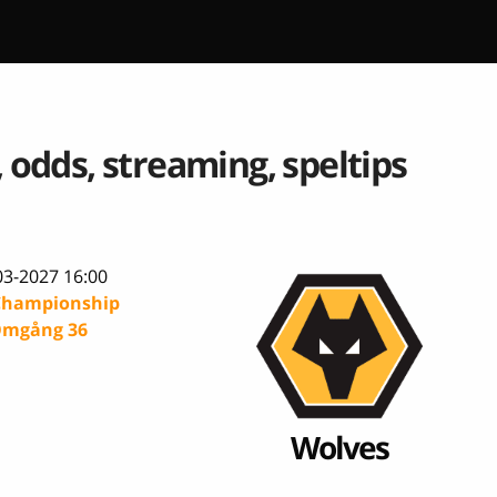
 odds, streaming, speltips
03-2027 16:00
Championship
mgång 36
Wolves