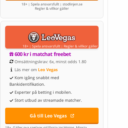
18+
Spela ansvarsfullt
stodlinjen.se
|
|
Regler & villkor gäller
18+
Spela ansvarsfullt
Regler & villkor gäller
|
|
600 kr i matchat freebet
Omsättningskrav: 6x, minst odds 1.80
Läs mer om 
Leo Vegas
Kom igång snabbt med
Bankidentifikation.
Experter på betting i mobilen.
Stort utbud av streamade matcher.
Gå till Leo Vegas
18+. Gäller nya spelare vid första insättning. Minsta