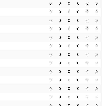
0
0
0
0
0
0
0
0
0
0
0
0
0
0
0
0
0
0
0
0
0
0
0
0
0
0
0
0
0
0
0
0
0
0
0
0
0
0
0
0
0
0
0
0
0
0
0
0
0
0
0
0
0
0
0
0
0
0
0
0
0
0
0
0
0
0
0
0
0
0
0
0
0
0
0
0
0
0