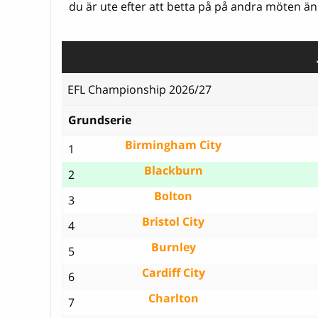
du är ute efter att betta på på andra möten än
EFL Championship 2026/27
Grundserie
Birmingham City
1
Blackburn
2
Bolton
3
Bristol City
4
Burnley
5
Cardiff City
6
Charlton
7