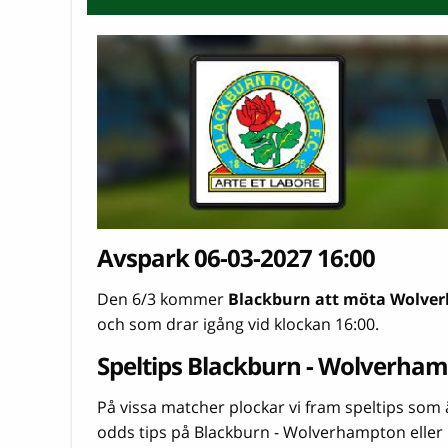
Avspark 06-03-2027 16:00
Den 6/3 kommer
Blackburn att möta Wolve
och som drar igång vid klockan 16:00.
Speltips Blackburn - Wolverha
På vissa matcher plockar vi fram speltips som är
odds tips på Blackburn - Wolverhampton eller