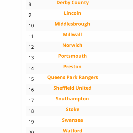
Derby County
8
Lincoln
9
Middlesbrough
10
Millwall
11
Norwich
12
Portsmouth
13
Preston
14
Queens Park Rangers
15
Sheffield United
16
Southampton
17
Stoke
18
Swansea
19
Watford
20