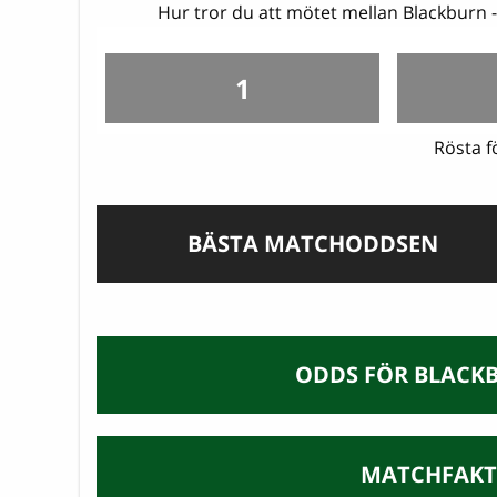
Hur tror du att mötet mellan Blackburn 
1
Rösta fö
BÄSTA MATCHODDSEN
ODDS FÖR BLACK
MATCHFAKT