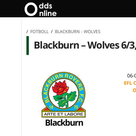
/
FOTBOLL
/
BLACKBURN - WOLVES
Blackburn – Wolves 6/3,
06-
EFL 
O
Blackburn