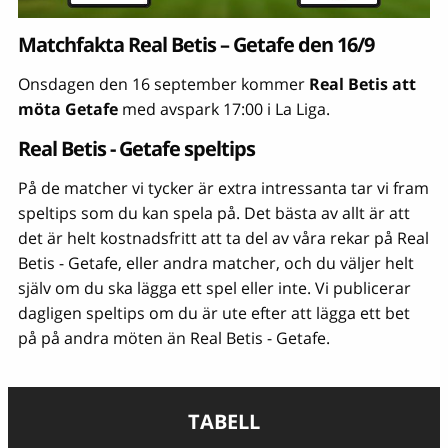
Matchfakta Real Betis – Getafe den 16/9
Onsdagen den 16 september kommer
Real Betis att
möta Getafe
med avspark 17:00 i La Liga.
Real Betis - Getafe speltips
På de matcher vi tycker är extra intressanta tar vi fram
speltips som du kan spela på. Det bästa av allt är att
det är helt kostnadsfritt att ta del av våra rekar på Real
Betis - Getafe, eller andra matcher, och du väljer helt
själv om du ska lägga ett spel eller inte. Vi publicerar
dagligen speltips om du är ute efter att lägga ett bet
på på andra möten än Real Betis - Getafe.
TABELL