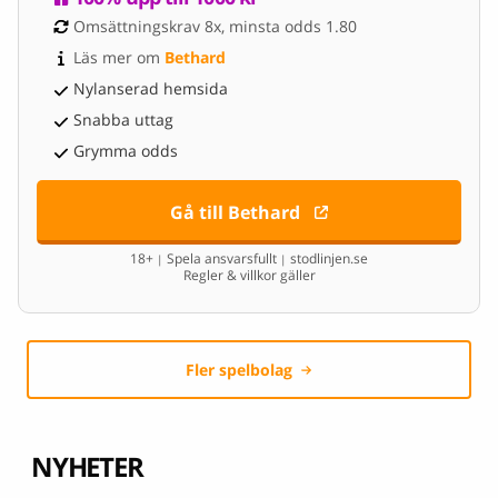
Omsättningskrav 8x, minsta odds 1.80
Läs mer om 
Bethard
Nylanserad hemsida
Snabba uttag
Grymma odds
Gå till Bethard
18+
Spela ansvarsfullt
stodlinjen.se
|
|
Regler & villkor gäller
Fler spelbolag
NYHETER