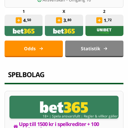
4.
3.
1.
50
80
72
Odds
Statistik
SPELBOLAG
18+
Spela ansvarsfullt
Regler & villkor gäller
|
|
Upp till 1500 kr i spelkrediter + 100 