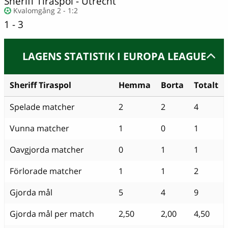
Sheriff Tiraspol
-
Utrecht
Kvalomgång 2 - 1:2
1 - 3
LAGENS STATISTIK I EUROPA LEAGUE
Sheriff Tiraspol
Hemma
Borta
Totalt
Spelade matcher
2
2
4
Vunna matcher
1
0
1
Oavgjorda matcher
0
1
1
Förlorade matcher
1
1
2
Gjorda mål
5
4
9
Gjorda mål per match
2,50
2,00
4,50