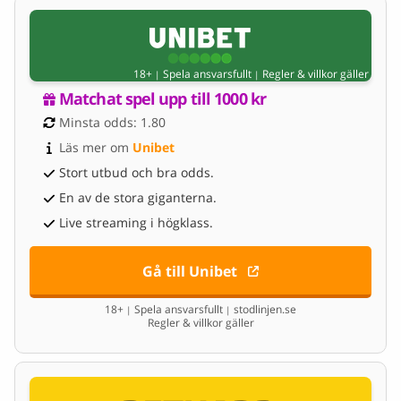
18+
Spela ansvarsfullt
Regler & villkor gäller
|
|
Matchat spel upp till 1000 kr
Minsta odds: 1.80
Läs mer om 
Unibet
Stort utbud och bra odds.
En av de stora giganterna.
Live streaming i högklass.
Gå till Unibet
18+
Spela ansvarsfullt
stodlinjen.se
|
|
Regler & villkor gäller