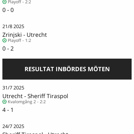
Playoff - 2:2
0 - 0
21/8
2025
Zrinjski
-
Utrecht
Playoff - 1:2
0 - 2
RESULTAT INBÖRDES MÖTEN
31/7
2025
Utrecht
-
Sheriff Tiraspol
Kvalomgång 2 - 2:2
4 - 1
24/7
2025