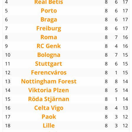
Real Betis
4
8
6
17
Porto
5
8
6
17
Braga
6
8
6
17
Freiburg
7
8
6
17
Roma
8
8
7
16
RC Genk
9
8
4
16
Bologna
10
8
7
15
Stuttgart
11
8
6
15
Ferencváros
12
8
1
15
Nottingham Forest
13
8
8
14
Viktoria Plzen
14
8
5
14
Röda Stjärnan
15
8
1
14
Celta Vigo
16
8
4
13
Paok
17
8
3
12
Lille
18
8
3
12