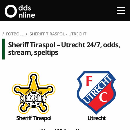
/
FOTBOLL
/
SHERIFF TIRASPOL - UTRECHT
Sheriff Tiraspol – Utrecht 24/7, odds,
stream, speltips
Sheriff Tiraspol
Utrecht