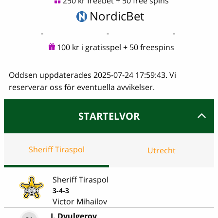
250 kr freebet + 50 free spins
NordicBet
-
-
-
100 kr i gratisspel + 50 freespins
Oddsen uppdaterades 2025-07-24 17:59:43. Vi
reserverar oss för eventuella avvikelser.
STARTELVOR
Sheriff Tiraspol
Utrecht
Sheriff Tiraspol
3-4-3
Victor Mihailov
I. Dyulgerov