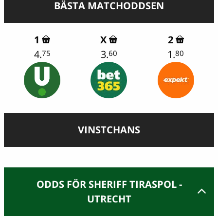
BÄSTA MATCHODDSEN
1
X
2
4.
3.
1.
75
60
80
VINSTCHANS
ODDS FÖR SHERIFF TIRASPOL -
UTRECHT