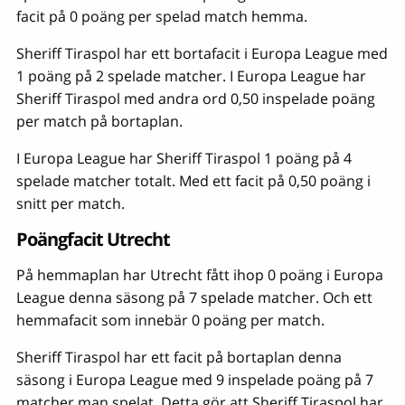
facit på 0 poäng per spelad match hemma.
Sheriff Tiraspol har ett bortafacit i Europa League med
1 poäng på 2 spelade matcher. I Europa League har
Sheriff Tiraspol med andra ord 0,50 inspelade poäng
per match på bortaplan.
I Europa League har Sheriff Tiraspol 1 poäng på 4
spelade matcher totalt. Med ett facit på 0,50 poäng i
snitt per match.
Poängfacit Utrecht
På hemmaplan har Utrecht fått ihop 0 poäng i Europa
League denna säsong på 7 spelade matcher. Och ett
hemmafacit som innebär 0 poäng per match.
Sheriff Tiraspol har ett facit på bortaplan denna
säsong i Europa League med 9 inspelade poäng på 7
matcher man spelat. Detta gör att Sheriff Tiraspol har