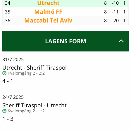
Utrecht
34
8
-10
1
Malmö FF
35
8
-11
1
Maccabi Tel Aviv
36
8
-20
1
LAGENS FORM
31/7
2025
Utrecht
-
Sheriff Tiraspol
Kvalomgång 2 - 2:2
4 - 1
24/7
2025
Sheriff Tiraspol
-
Utrecht
Kvalomgång 2 - 1:2
1 - 3