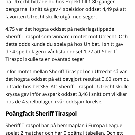
på Utrecht hittade du hos Expekt till 1.80 gånger
pengarna. I snitt så gav 4 spelsidor oddset 4,49 på att
favoriten Utrecht skulle utgå med seger.
4.75 var det högsta oddset på nederlagstippade
Sheriff Tiraspol som vinnare i mötet mot Utrecht. Och
detta odds kunde du spela på hos Unibet. I snitt gav
de 4 spelbolagen i vår lista oddset 1,77 att Sheriff
Tiraspol skulle ta en oväntad seger.
Inför mötet mellan Sheriff Tiraspol och Utrecht så var
det högsta oddset på ett oavgjort resultat 3.60 som du
hittade hos bet365. Att Sheriff Tiraspol - Utrecht skulle
kryssa gav inför avspark oddset 3,46 i snitt om vi kikar
hos de 4 spelbolagen i vår oddsjämförelse.
Poängfacit Sheriff Tiraspol
Sheriff Tiraspol har på hemmaplan i Europa League
spelat 2 matcher och har 0 poäng i tabellen. Och ett