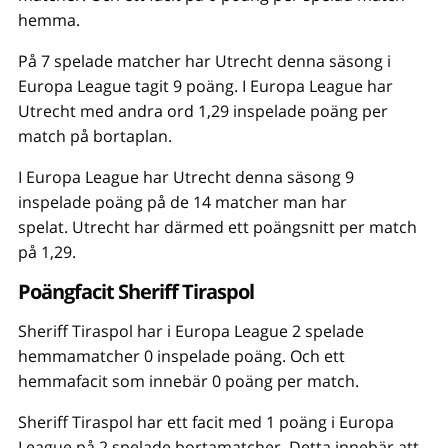
hemma.
På 7 spelade matcher har Utrecht denna säsong i
Europa League tagit 9 poäng. I Europa League har
Utrecht med andra ord 1,29 inspelade poäng per
match på bortaplan.
I Europa League har Utrecht denna säsong 9
inspelade poäng på de 14 matcher man har
spelat. Utrecht har därmed ett poängsnitt per match
på 1,29.
Poängfacit Sheriff Tiraspol
Sheriff Tiraspol har i Europa League 2 spelade
hemmamatcher 0 inspelade poäng. Och ett
hemmafacit som innebär 0 poäng per match.
Sheriff Tiraspol har ett facit med 1 poäng i Europa
League på 2 spelade bortamatcher. Detta innebär att