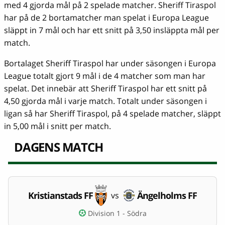
med 4 gjorda mål på 2 spelade matcher. Sheriff Tiraspol
har på de 2 bortamatcher man spelat i Europa League
släppt in 7 mål och har ett snitt på 3,50 insläppta mål per
match.
Bortalaget Sheriff Tiraspol har under säsongen i Europa
League totalt gjort 9 mål i de 4 matcher som man har
spelat. Det innebär att Sheriff Tiraspol har ett snitt på
4,50 gjorda mål i varje match. Totalt under säsongen i
ligan så har Sheriff Tiraspol, på 4 spelade matcher, släppt
in 5,00 mål i snitt per match.
DAGENS MATCH
Kristianstads FF
Ängelholms FF
vs
Division 1 - Södra