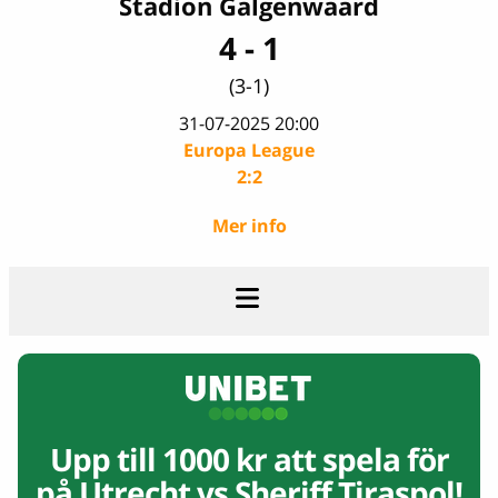
Stadion Galgenwaard
4 - 1
(3-1)
31-07-2025 20:00
Europa League
2:2
Mer info
Upp till 1000 kr att spela för
på
Utrecht vs Sheriff Tiraspol!