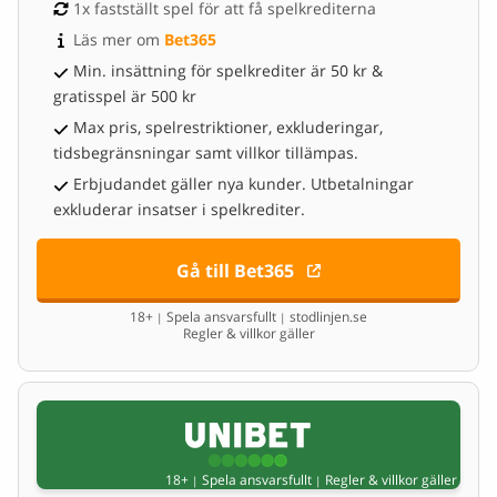
1x fastställt spel för att få spelkrediterna
Läs mer om 
Bet365
Min. insättning för spelkrediter är 50 kr &
gratisspel är 500 kr
Max pris, spelrestriktioner, exkluderingar,
tidsbegränsningar samt villkor tillämpas.
Erbjudandet gäller nya kunder. Utbetalningar
exkluderar insatser i spelkrediter.
Gå till Bet365
18+
Spela ansvarsfullt
stodlinjen.se
|
|
Regler & villkor gäller
18+
Spela ansvarsfullt
Regler & villkor gäller
|
|