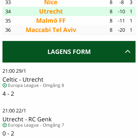
Nice
33
8
-8
3
Utrecht
34
8
-10
1
Malmö FF
35
8
-11
1
Maccabi Tel Aviv
36
8
-20
1
LAGENS FORM
21:00
29/1
Celtic
-
Utrecht
Europa League - Omgång 8
4 - 2
21:00
22/1
Utrecht
-
RC Genk
Europa League - Omgång 7
0 - 2