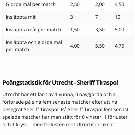
Gjorda mål per match
2,50
2,00
4,50
Insläppta mål
3
7
10
Insläppta mål per match
1,50
3,50
5,00
Insläppta och gjorda mål
4,00
5,50
4,75
per match
Poängstatistik för Utrecht - Sheriff Tiraspol
Utrecht har ett facit av 1 vunna, 0 oavgjorda och 4
förlorade på sina fem senaste matcher efter att ha
besegrat Sheriff Tiraspol. På Sheriff Tiraspol fem senast
spelade matcher har man stått för 0 vinster, 1 förluster
och 1 kryss – med förlusten mot Utrecht inräknat.