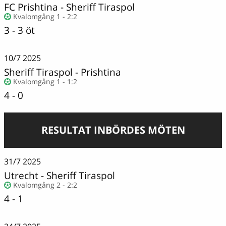
FC Prishtina
-
Sheriff Tiraspol
Kvalomgång 1 - 2:2
3 - 3 öt
10/7
2025
Sheriff Tiraspol
-
Prishtina
Kvalomgång 1 - 1:2
4 - 0
RESULTAT INBÖRDES MÖTEN
31/7
2025
Utrecht
-
Sheriff Tiraspol
Kvalomgång 2 - 2:2
4 - 1