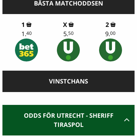
BÄSTA MATCHODDSEN
1
X
2
1.
5.
9.
40
50
00
VINSTCHANS
ODDS FÖR UTRECHT - SHERIFF
TIRASPOL