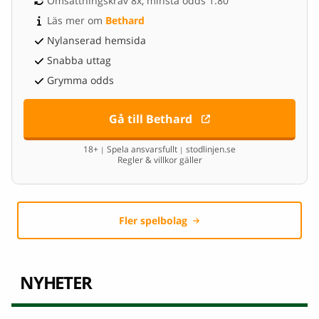
Omsättningskrav 8x, minsta odds 1.80
Läs mer om 
Bethard
Nylanserad hemsida
Snabba uttag
Grymma odds
Gå till Bethard
18+
Spela ansvarsfullt
stodlinjen.se
|
|
Regler & villkor gäller
Fler spelbolag
NYHETER