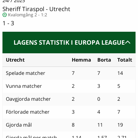
24/7
2025
Sheriff Tiraspol
-
Utrecht
Kvalomgång 2 - 1:2
1 - 3
LAGENS STATISTIK I EUROPA LEAGUE
Utrecht
Hemma
Borta
Totalt
Spelade matcher
7
7
14
Vunna matcher
2
3
5
Oavgjorda matcher
2
0
2
Förlorade matcher
3
4
7
Gjorda mål
8
11
19
Gjorda mål per match
1,14
1,57
2,71