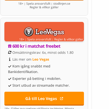
18+
Spela ansvarsfullt
stodlinjen.se
|
|
Regler & villkor gäller
18+
Spela ansvarsfullt
Regler & villkor gäller
|
|
600 kr i matchat freebet
Omsättningskrav: 6x, minst odds 1.80
Läs mer om 
Leo Vegas
Kom igång snabbt med
Bankidentifikation.
Experter på betting i mobilen.
Stort utbud av streamade matcher.
Gå till Leo Vegas
18+. Gäller nya spelare vid första insättning. Minsta