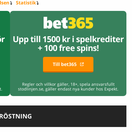
dsen
Statistik
ör
Upp till 1500 kr i spelkrediter
+ 100 free spins!
Till bet365
Regler och villkor gäller, 18+, spela ansvarsfullt
t.
stodlinjen.se, gäller endast nya kunder hos Expekt.
RÖSTNING