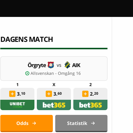
DAGENS MATCH
Örgryte
AIK
vs
Allsvenskan - Omgång 16
3.
3.
2.
10
60
20
Odds
Statistik