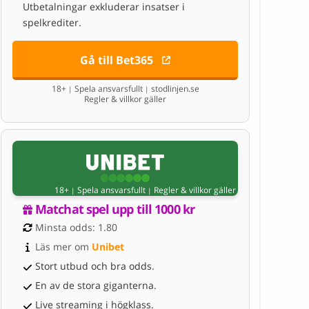
Utbetalningar exkluderar insatser i
spelkrediter.
Gå till Bet365
18+
Spela ansvarsfullt
stodlinjen.se
|
|
Regler & villkor gäller
18+
Spela ansvarsfullt
Regler & villkor gäller
|
|
Matchat spel upp till 1000 kr
Minsta odds: 1.80
Läs mer om 
Unibet
Stort utbud och bra odds.
En av de stora giganterna.
Live streaming i högklass.