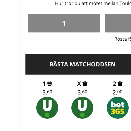
Hur tror du att mötet mellan Toulo
1
Rösta fö
BÄSTA MATCHODDSEN
1
X
2
3.
3.
2.
60
60
00