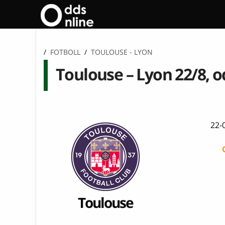
/
FOTBOLL
/
TOULOUSE - LYON
Toulouse – Lyon 22/8, o
22-
Toulouse