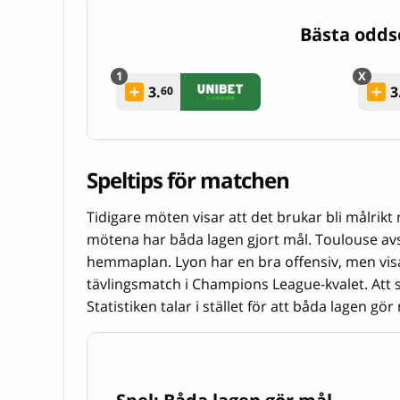
Bästa odds
3.
3
60
Speltips för matchen
Tidigare möten visar att det brukar bli målrikt
mötena har båda lagen gjort mål. Toulouse avs
hemmaplan. Lyon har en bra offensiv, men visa
tävlingsmatch i Champions League-kvalet. Att s
Statistiken talar i stället för att båda lagen gör