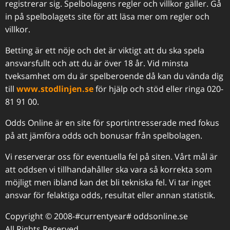
registrerar sig. Spelbolagens regler och villkor gäller. Gå
in på spelbolagets site för att läsa mer om regler och
villkor.
Betting är ett nöje och det är viktigt att du ska spela
ansvarsfullt och att du är över 18 år. Vid minsta
tveksamhet om du är spelberoende då kan du vända dig
till
www.stodlinjen.se
för hjälp och stöd eller ringa 020-
81 91 00.
Odds Online är en site för sportintresserade med fokus
på att jämföra odds och bonusar från spelbolagen.
Vi reserverar oss för eventuella fel på siten. Vårt mål är
att oddsen vi tillhandahåller ska vara så korrekta som
möjligt men ibland kan det bli tekniska fel. Vi tar inget
ansvar för felaktiga odds, resultat eller annan statistik.
Copyright © 2008-#currentyear# oddsonline.se
All Rights Reserved.