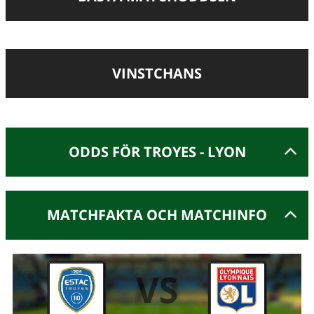
VINSTCHANS
ODDS FÖR TROYES - LYON
MATCHFAKTA OCH MATCHINFO