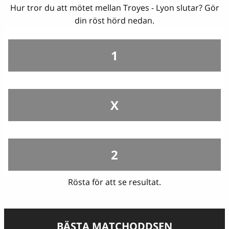
Hur tror du att mötet mellan Troyes - Lyon slutar? Gör
din röst hörd nedan.
1
X
2
Rösta för att se resultat.
BÄSTA MATCHODDSEN