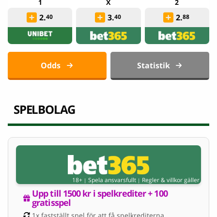
2.
3.
2.
40
40
88
Odds
Statistik
SPELBOLAG
18+
Spela ansvarsfullt
Regler & villkor gäller
|
|
Upp till 1500 kr i spelkrediter + 100 
gratisspel
1x fastställt spel för att få spelkrediterna