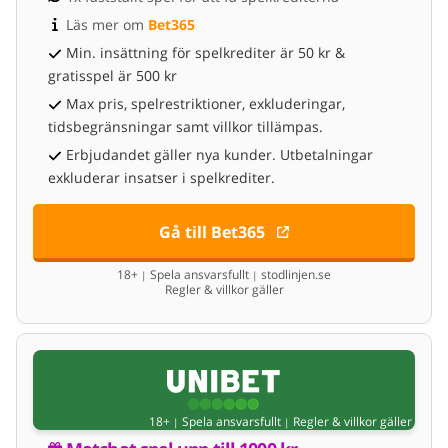
Läs mer om 
Bet365
Min. insättning för spelkrediter är 50 kr &
gratisspel är 500 kr
Max pris, spelrestriktioner, exkluderingar,
tidsbegränsningar samt villkor tillämpas.
Erbjudandet gäller nya kunder. Utbetalningar
exkluderar insatser i spelkrediter.
Gå till Bet365
18+
Spela ansvarsfullt
stodlinjen.se
|
|
Regler & villkor gäller
18+
Spela ansvarsfullt
Regler & villkor gäller
|
|