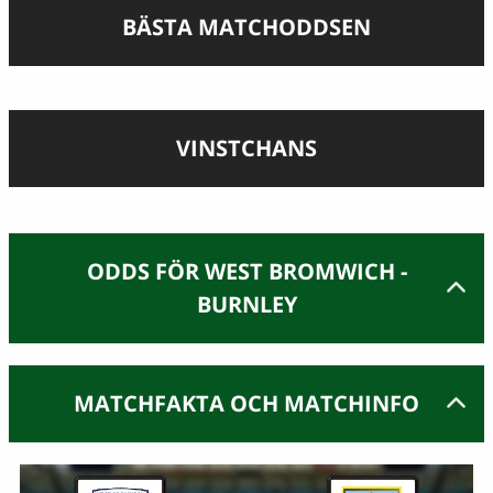
BÄSTA MATCHODDSEN
VINSTCHANS
ODDS FÖR WEST BROMWICH -
BURNLEY
MATCHFAKTA OCH MATCHINFO