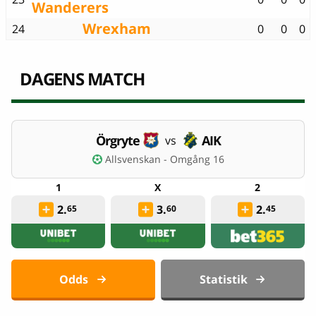
Wanderers
Wrexham
24
0
0
0
DAGENS MATCH
Örgryte
AIK
vs
Allsvenskan - Omgång 16
2.
3.
2.
65
60
45
Odds
Statistik