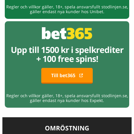
Regler och villkor gäller, 18+, spela ansvarsfullt stodlinjen.se,
gäller endast nya kunder hos Unibet.
Upp till 1500 kr i spelkrediter
+ 100 free spins!
Till bet365
Regler och villkor gäller, 18+, spela ansvarsfullt stodlinjen.se,
gäller endast nya kunder hos Expekt.
OMRÖSTNING