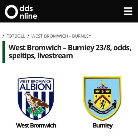
/
FOTBOLL
/
WEST BROMWICH - BURNLEY
West Bromwich – Burnley 23/8, odds,
speltips, livestream
West Bromwich
Burnley