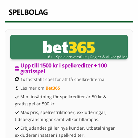
SPELBOLAG
18+
Spela ansvarsfullt
Regler & villkor gäller
|
|
Upp till 1500 kr i spelkrediter + 100 
gratisspel
1x fastställt spel för att få spelkrediterna
Läs mer om 
Bet365
Min. insättning för spelkrediter är 50 kr &
gratisspel är 500 kr
Max pris, spelrestriktioner, exkluderingar,
tidsbegränsningar samt villkor tillämpas.
Erbjudandet gäller nya kunder. Utbetalningar
exkluderar insatser i spelkrediter.