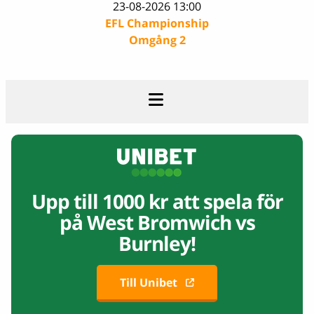
23-08-2026 13:00
EFL Championship
Omgång 2
Upp till 1000 kr att spela för
på
West Bromwich vs
Burnley!
Till Unibet