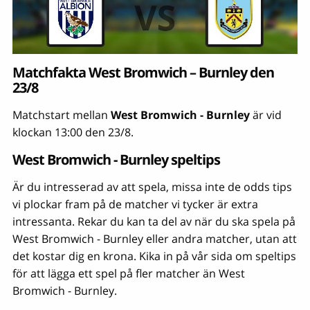
Matchfakta West Bromwich – Burnley den
23/8
Matchstart mellan
West Bromwich - Burnley
är vid
klockan 13:00 den 23/8.
West Bromwich - Burnley speltips
Är du intresserad av att spela, missa inte de odds tips
vi plockar fram på de matcher vi tycker är extra
intressanta. Rekar du kan ta del av när du ska spela på
West Bromwich - Burnley eller andra matcher, utan att
det kostar dig en krona. Kika in på vår sida om speltips
för att lägga ett spel på fler matcher än West
Bromwich - Burnley.