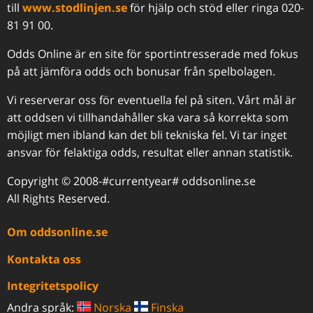
till
www.stodlinjen.se
för hjälp och stöd eller ringa 020-
81 91 00.
Odds Online är en site för sportintresserade med fokus
på att jämföra odds och bonusar från spelbolagen.
Vi reserverar oss för eventuella fel på siten. Vårt mål är
att oddsen vi tillhandahåller ska vara så korrekta som
möjligt men ibland kan det bli tekniska fel. Vi tar inget
ansvar för felaktiga odds, resultat eller annan statistik.
Copyright © 2008-#currentyear# oddsonline.se
All Rights Reserved.
Om oddsonline.se
Kontakta oss
Integritetspolicy
Andra språk:
Norska
Finska