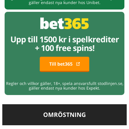
gäller endast nya kunder hos Unibet.
Upp till 1500 kr i spelkrediter
+ 100 free spins!
Till bet365
Regler och villkor gäller, 18+, spela ansvarsfullt stodlinjen.se,
gäller endast nya kunder hos Expekt.
OMRÖSTNING