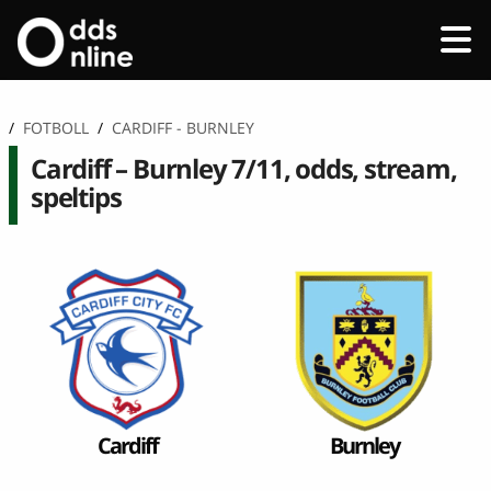
/
FOTBOLL
/
CARDIFF - BURNLEY
Cardiff – Burnley 7/11, odds, stream,
speltips
Cardiff
Burnley