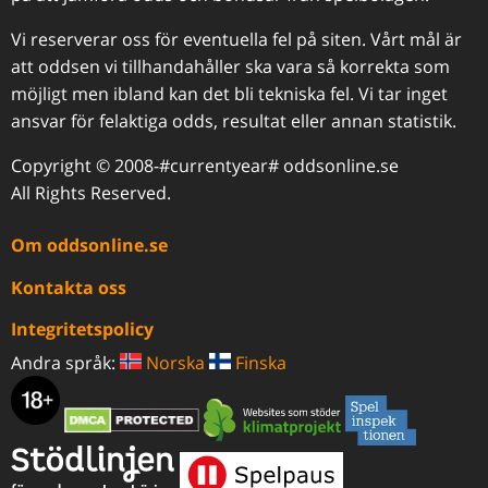
Vi reserverar oss för eventuella fel på siten. Vårt mål är
att oddsen vi tillhandahåller ska vara så korrekta som
möjligt men ibland kan det bli tekniska fel. Vi tar inget
ansvar för felaktiga odds, resultat eller annan statistik.
Copyright © 2008-#currentyear# oddsonline.se
All Rights Reserved.
Om oddsonline.se
Kontakta oss
Integritetspolicy
Andra språk:
Norska
Finska