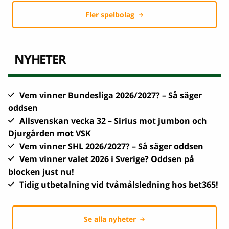
Fler spelbolag
NYHETER
Vem vinner Bundesliga 2026/2027? – Så säger
oddsen
Allsvenskan vecka 32 – Sirius mot jumbon och
Djurgården mot VSK
Vem vinner SHL 2026/2027? – Så säger oddsen
Vem vinner valet 2026 i Sverige? Oddsen på
blocken just nu!
Tidig utbetalning vid tvåmålsledning hos bet365!
Se alla nyheter