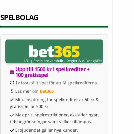
SPELBOLAG
18+
Spela ansvarsfullt
Regler & villkor gäller
|
|
Upp till 1500 kr i spelkrediter + 
100 gratisspel
1x fastställt spel för att få spelkrediterna
Läs mer om 
Bet365
Min. insättning för spelkrediter är 50 kr &
gratisspel är 500 kr
Max pris, spelrestriktioner, exkluderingar,
tidsbegränsningar samt villkor tillämpas.
Erbjudandet gäller nya kunder.