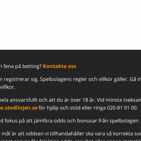
en fena på betting?
Kontakta oss
registrerar sig. Spelbolagens regler och villkor gäller. Gå i
illkor.
 spela ansvarsfullt och att du är över 18 år. Vid minsta tvek
.stodlinjen.se
för hjälp och stöd eller ringa 020-81 91 00.
ed fokus på att jämföra odds och bonusar från spelbolagen.
rt mål är att oddsen vi tillhandahåller ska vara så korrekta s