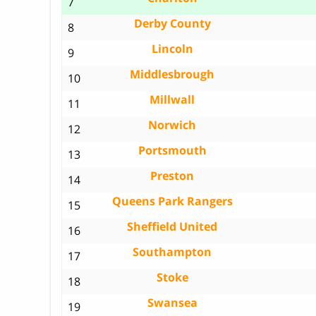
7
Derby County
8
Lincoln
9
Middlesbrough
10
Millwall
11
Norwich
12
Portsmouth
13
Preston
14
Queens Park Rangers
15
Sheffield United
16
Southampton
17
Stoke
18
Swansea
19