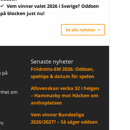
Vem vinner valet 2026 i Sverige? Oddsen
på blocken just nu!
Se alla nyheter
Senaste nyheter
Friidrotts-EM 2026: Oddsen,
n på
speltips & datum för spelen
Allsvenskan vecka 32 i helgen
samhet om
– Hammarby mot Häcken om
andraplatsen
Vem vinner Bundesliga
2026/2027? – Så säger oddsen
om