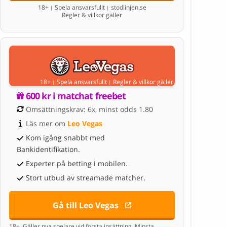
18+
Spela ansvarsfullt
stodlinjen.se
|
|
Regler & villkor gäller
18+
Spela ansvarsfullt
Regler & villkor gäller
|
|
600 kr i matchat freebet
Omsättningskrav: 6x, minst odds 1.80
Läs mer om 
Leo Vegas
Kom igång snabbt med
Bankidentifikation.
Experter på betting i mobilen.
Stort utbud av streamade matcher.
Gå till Leo Vegas
18+. Gäller nya spelare vid första insättning. Minsta