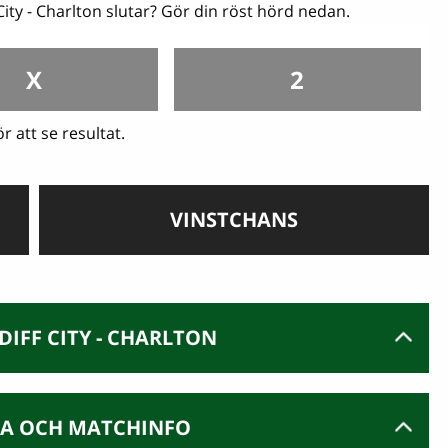
City - Charlton slutar? Gör din röst hörd nedan.
X
2
r att se resultat.
VINSTCHANS
IFF CITY - CHARLTON
A OCH MATCHINFO