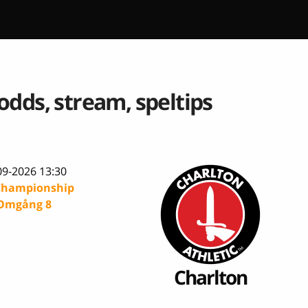
 odds, stream, speltips
09-2026 13:30
Championship
Omgång 8
Charlton