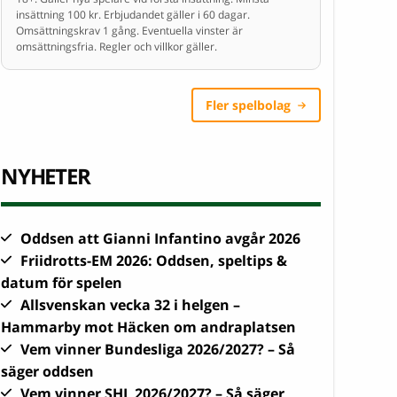
insättning 100 kr. Erbjudandet gäller i 60 dagar.
Omsättningskrav 1 gång. Eventuella vinster är
omsättningsfria. Regler och villkor gäller.
Fler spelbolag
NYHETER
Oddsen att Gianni Infantino avgår 2026
Friidrotts-EM 2026: Oddsen, speltips &
datum för spelen
Allsvenskan vecka 32 i helgen –
Hammarby mot Häcken om andraplatsen
Vem vinner Bundesliga 2026/2027? – Så
säger oddsen
Vem vinner SHL 2026/2027? – Så säger