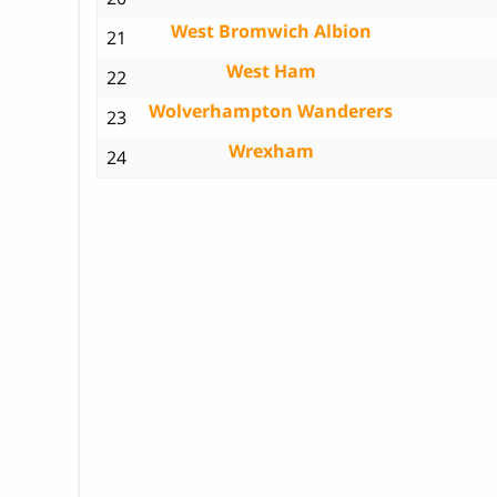
West Bromwich Albion
21
West Ham
22
Wolverhampton Wanderers
23
Wrexham
24