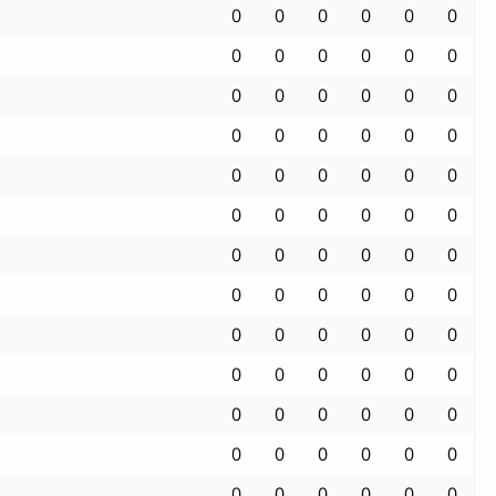
0
0
0
0
0
0
0
0
0
0
0
0
0
0
0
0
0
0
0
0
0
0
0
0
0
0
0
0
0
0
0
0
0
0
0
0
0
0
0
0
0
0
0
0
0
0
0
0
0
0
0
0
0
0
0
0
0
0
0
0
0
0
0
0
0
0
0
0
0
0
0
0
0
0
0
0
0
0