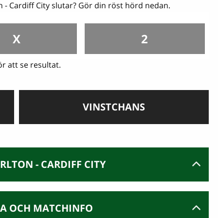
 - Cardiff City slutar? Gör din röst hörd nedan.
X
2
r att se resultat.
VINSTCHANS
LTON - CARDIFF CITY
A OCH MATCHINFO