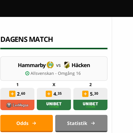
DAGENS MATCH
Hammarby
Häcken
vs
Allsvenskan - Omgång 16
2.
4.
5.
60
35
30
Odds
Statistik