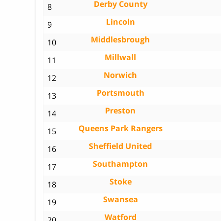
Derby County
8
Lincoln
9
Middlesbrough
10
Millwall
11
Norwich
12
Portsmouth
13
Preston
14
Queens Park Rangers
15
Sheffield United
16
Southampton
17
Stoke
18
Swansea
19
Watford
20