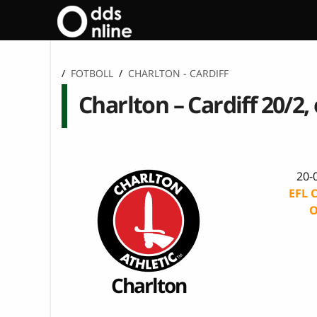
/
FOTBOLL
/
CHARLTON - CARDIFF
Charlton – Cardiff 20/2,
20-
EFL 
O
Charlton