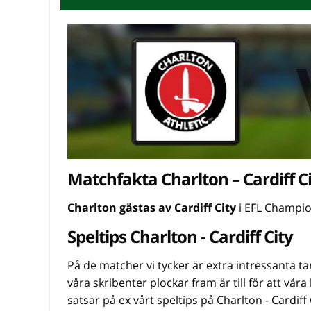
Matchfakta Charlton – Cardiff C
Charlton gästas av Cardiff City
i EFL Champio
Speltips Charlton - Cardiff City
På de matcher vi tycker är extra intressanta ta
våra skribenter plockar fram är till för att vå
satsar på ex vårt speltips på Charlton - Cardiff