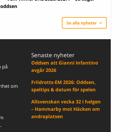
oddsen
Se alla nyheter
Senaste nyheter
Oddsen att Gianni Infantino
n på
avgår 2026
Friidrotts-EM 2026: Oddsen,
samhet om
speltips & datum för spelen
Allsvenskan vecka 32 i helgen
– Hammarby mot Häcken om
andraplatsen
om
.