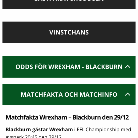
VINSTCHANS
ODDS FÖR WREXHAM - BLACKBURN
MATCHFAKTA OCH MATCHINFO
Matchfakta Wrexham – Blackburn den 29/12
Blackburn gästar Wrexham
i EFL Championship med
avspark 20:45 den 29/12.