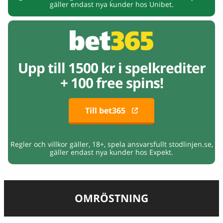
gäller endast nya kunder hos Unibet.
Upp till 1500 kr i spelkrediter
+ 100 free spins!
Till bet365
Regler och villkor gäller, 18+, spela ansvarsfullt stodlinjen.se,
gäller endast nya kunder hos Expekt.
OMRÖSTNING