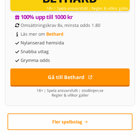
18+
Spela ansvarsfullt
Regler & villkor gäller
|
|
100% upp till 1000 kr
Omsättningskrav 8x, minsta odds 1.80
Läs mer om 
Bethard
Nylanserad hemsida
Snabba uttag
Grymma odds
Gå till Bethard
18+
Spela ansvarsfullt
stodlinjen.se
|
|
Regler & villkor gäller
Fler spelbolag