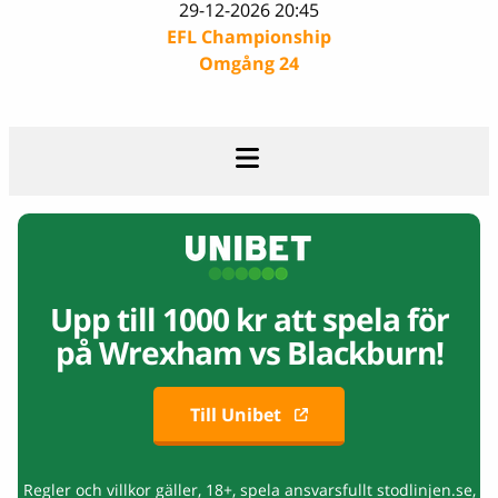
29-12-2026 20:45
EFL Championship
Omgång 24
Upp till 1000 kr att spela för
på
Wrexham vs Blackburn!
Till Unibet
Regler och villkor gäller, 18+, spela ansvarsfullt stodlinjen.se,