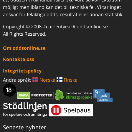
möjligt men ibland kan det bli tekniska fel. Vi tar inget
ansvar för felaktiga odds, resultat eller annan statistik.
Copyright © 2008-#currentyear# oddsonline.se
All Rights Reserved.
Om oddsonline.se
Kontakta oss
Integritetspolicy
Andra språk:
Norska
Finska
Senaste nyheter