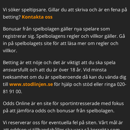
Vi söker speltipsare. Gillar du att skriva och är en fena på
betting?
Kontakta oss
Bonusar från spelbolagen gäller nya spelare som
registrerar sig. Spelbolagens regler och villkor gäller. Gå
in på spelbolagets site för att läsa mer om regler och
villkor.
Betting är ett nöje och det är viktigt att du ska spela
ansvarsfullt och att du är över 18 år. Vid minsta
tveksamhet om du är spelberoende då kan du vända dig
till
www.stodlinjen.se
för hjälp och stöd eller ringa 020-
81 91 00.
Odds Online är en site för sportintresserade med fokus
på att jämföra odds och bonusar från spelbolagen.
Vi reserverar oss för eventuella fel på siten. Vårt mål är
att oddsen vi tillhandahåller ska vara så korrekta som