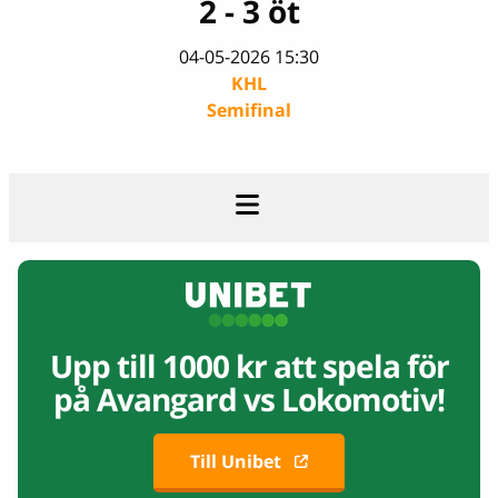
2 - 3 öt
04-05-2026 15:30
KHL
Semifinal
Upp till 1000 kr att spela för
på
Avangard vs Lokomotiv!
Till Unibet