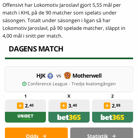
Offensivt har Lokomotiv Jaroslavl gjort 5,55 mål per
match i KHL på de 90 matcher som spelats under
säsongen. Totalt under säsongen i ligan så har
Lokomotiv Jaroslavl, på 90 spelade matcher, släppt in
4,00 mål i snitt per match.
DAGENS MATCH
HJK
Motherwell
vs
Conference League - Tredje kvalomgången
2.
3.
2.
40
40
88
Odds
Statistik