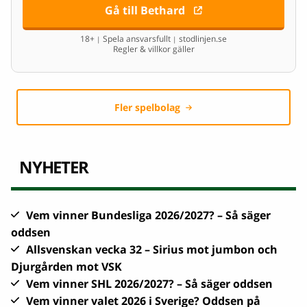
Gå till Bethard
18+
Spela ansvarsfullt
stodlinjen.se
|
|
Regler & villkor gäller
Fler spelbolag
NYHETER
Vem vinner Bundesliga 2026/2027? – Så säger
oddsen
Allsvenskan vecka 32 – Sirius mot jumbon och
Djurgården mot VSK
Vem vinner SHL 2026/2027? – Så säger oddsen
Vem vinner valet 2026 i Sverige? Oddsen på