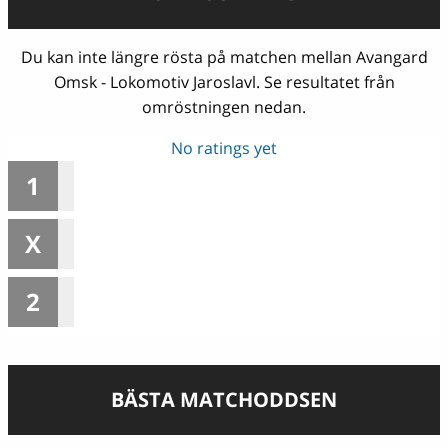
Du kan inte längre rösta på matchen mellan Avangard
Omsk - Lokomotiv Jaroslavl. Se resultatet från
omröstningen nedan.
No ratings yet
1
X
2
BÄSTA MATCHODDSEN