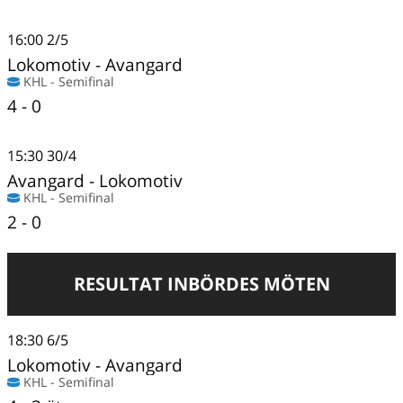
16:00
2/5
Lokomotiv
-
Avangard
KHL - Semifinal
4 - 0
15:30
30/4
Avangard
-
Lokomotiv
KHL - Semifinal
2 - 0
RESULTAT INBÖRDES MÖTEN
18:30
6/5
Lokomotiv
-
Avangard
KHL - Semifinal