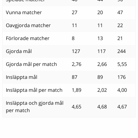
Vunna matcher
27
20
47
Oavgjorda matcher
11
11
22
Förlorade matcher
8
13
21
Gjorda mål
127
117
244
Gjorda mål per match
2,76
2,66
5,55
Insläppta mål
87
89
176
Insläppta mål per match
1,89
2,02
4,00
Insläppta och gjorda mål
4,65
4,68
4,67
per match