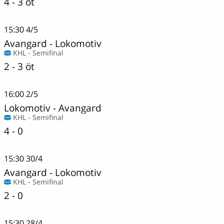
4 - 3 öt
15:30
4/5
Avangard
-
Lokomotiv
KHL - Semifinal
2 - 3 öt
16:00
2/5
Lokomotiv
-
Avangard
KHL - Semifinal
4 - 0
15:30
30/4
Avangard
-
Lokomotiv
KHL - Semifinal
2 - 0
15:30
28/4