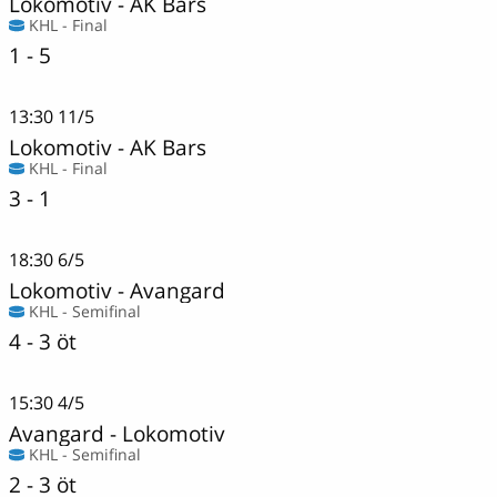
Lokomotiv
-
AK Bars
KHL - Final
1 - 5
13:30
11/5
Lokomotiv
-
AK Bars
KHL - Final
3 - 1
18:30
6/5
Lokomotiv
-
Avangard
KHL - Semifinal
4 - 3 öt
15:30
4/5
Avangard
-
Lokomotiv
KHL - Semifinal
2 - 3 öt