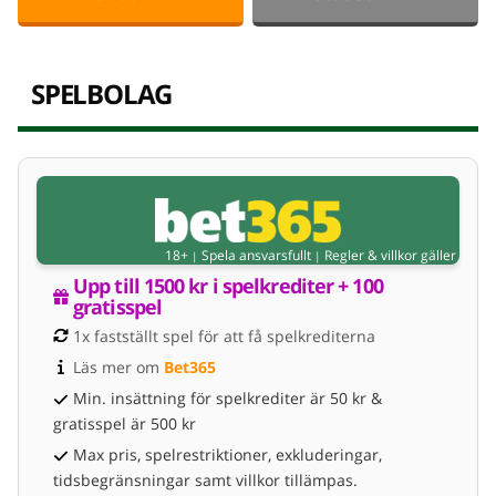
SPELBOLAG
18+
Spela ansvarsfullt
Regler & villkor gäller
|
|
Upp till 1500 kr i spelkrediter + 100 
gratisspel
1x fastställt spel för att få spelkrediterna
Läs mer om 
Bet365
Min. insättning för spelkrediter är 50 kr &
gratisspel är 500 kr
Max pris, spelrestriktioner, exkluderingar,
tidsbegränsningar samt villkor tillämpas.