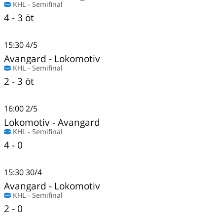
KHL - Semifinal
4 - 3 öt
15:30
4/5
Avangard
-
Lokomotiv
KHL - Semifinal
2 - 3 öt
16:00
2/5
Lokomotiv
-
Avangard
KHL - Semifinal
4 - 0
15:30
30/4
Avangard
-
Lokomotiv
KHL - Semifinal
2 - 0