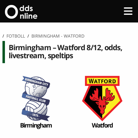
/
FOTBOLL
/
BIRMINGHAM - WATFORD
Birmingham – Watford 8/12, odds,
livestream, speltips
Birmingham
Watford