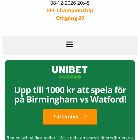
08-12-2026 20:45
EFL Championship
Omgång 20
Upp till 1000 kr att spela för
på
Birmingham vs Watford!
Till Unibet
Regler och villkor gäller, 18+, spela ansvarsfullt stodlinjen.se,