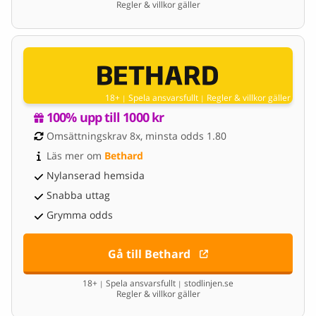
Regler & villkor gäller
18+
Spela ansvarsfullt
Regler & villkor gäller
|
|
100% upp till 1000 kr
Omsättningskrav 8x, minsta odds 1.80
Läs mer om 
Bethard
Nylanserad hemsida
Snabba uttag
Grymma odds
Gå till Bethard
18+
Spela ansvarsfullt
stodlinjen.se
|
|
Regler & villkor gäller