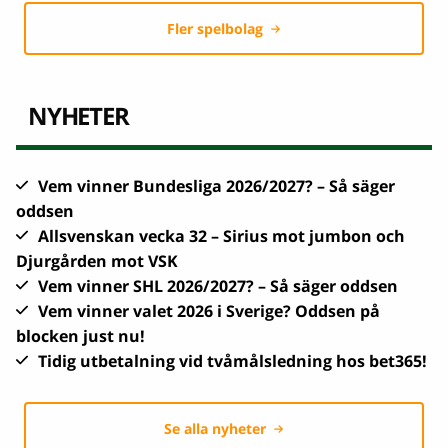
Fler spelbolag
NYHETER
Vem vinner Bundesliga 2026/2027? – Så säger
oddsen
Allsvenskan vecka 32 – Sirius mot jumbon och
Djurgården mot VSK
Vem vinner SHL 2026/2027? – Så säger oddsen
Vem vinner valet 2026 i Sverige? Oddsen på
blocken just nu!
Tidig utbetalning vid tvåmålsledning hos bet365!
Se alla nyheter