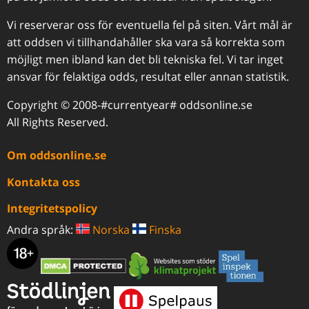
Vi reserverar oss för eventuella fel på siten. Vårt mål är
att oddsen vi tillhandahåller ska vara så korrekta som
möjligt men ibland kan det bli tekniska fel. Vi tar inget
ansvar för felaktiga odds, resultat eller annan statistik.
Copyright © 2008-#currentyear# oddsonline.se
All Rights Reserved.
Om oddsonline.se
Kontakta oss
Integritetspolicy
Andra språk:
Norska
Finska