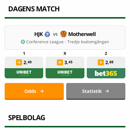
DAGENS MATCH
HJK
Motherwell
vs
Conference League - Tredje kvalomgången
2.
3.
2.
40
45
88
Odds
Statistik
SPELBOLAG