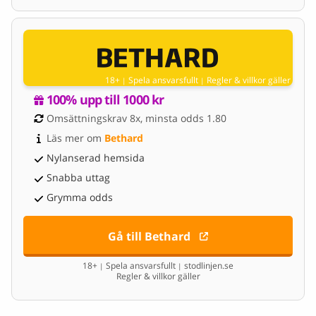
18+
Spela ansvarsfullt
Regler & villkor gäller
|
|
100% upp till 1000 kr
Omsättningskrav 8x, minsta odds 1.80
Läs mer om 
Bethard
Nylanserad hemsida
Snabba uttag
Grymma odds
Gå till Bethard
18+
Spela ansvarsfullt
stodlinjen.se
|
|
Regler & villkor gäller