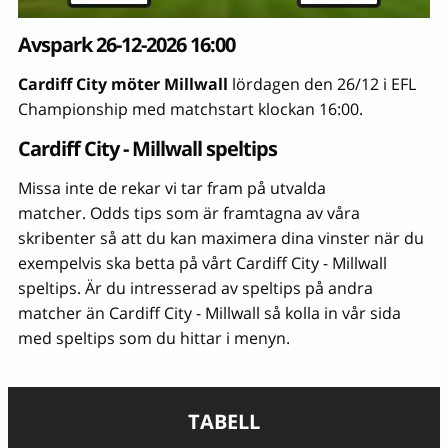
Avspark 26-12-2026 16:00
Cardiff City möter Millwall
lördagen den 26/12 i EFL
Championship med matchstart klockan 16:00.
Cardiff City - Millwall speltips
Missa inte de rekar vi tar fram på utvalda
matcher. Odds tips som är framtagna av våra
skribenter så att du kan maximera dina vinster när du
exempelvis ska betta på vårt Cardiff City - Millwall
speltips. Är du intresserad av speltips på andra
matcher än Cardiff City - Millwall så kolla in vår sida
med speltips som du hittar i menyn.
TABELL