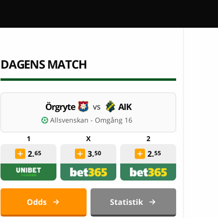
DAGENS MATCH
Örgryte
AIK
vs
Allsvenskan - Omgång 16
2.
3.
2.
65
50
55
Odds
Statistik