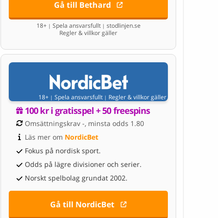
Gå till Bethard
18+
Spela ansvarsfullt
stodlinjen.se
|
|
Regler & villkor gäller
18+
Spela ansvarsfullt
Regler & villkor gäller
|
|
100 kr i gratisspel + 50 freespins
Omsättningskrav -, minsta odds 1.80
Läs mer om 
NordicBet
Fokus på nordisk sport.
Odds på lägre divisioner och serier.
Norskt spelbolag grundat 2002.
Gå till NordicBet