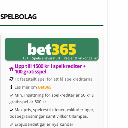
SPELBOLAG
18+
Spela ansvarsfullt
Regler & villkor gäller
|
|
Upp till 1500 kr i spelkrediter + 
100 gratisspel
1x fastställt spel för att få spelkrediterna
Läs mer om 
Bet365
Min. insättning för spelkrediter är 50 kr &
gratisspel är 500 kr
Max pris, spelrestriktioner, exkluderingar,
tidsbegränsningar samt villkor tillämpas.
Erbjudandet gäller nya kunder.