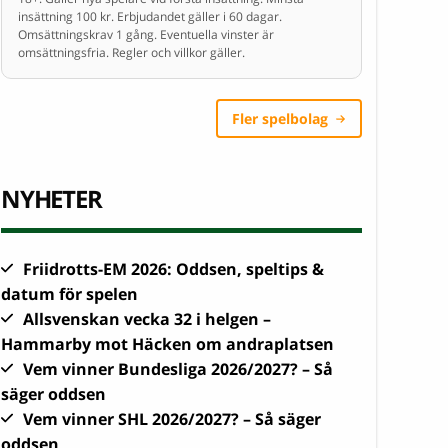
insättning 100 kr. Erbjudandet gäller i 60 dagar.
Omsättningskrav 1 gång. Eventuella vinster är
omsättningsfria. Regler och villkor gäller.
Fler spelbolag
NYHETER
Friidrotts-EM 2026: Oddsen, speltips &
datum för spelen
Allsvenskan vecka 32 i helgen –
Hammarby mot Häcken om andraplatsen
Vem vinner Bundesliga 2026/2027? – Så
säger oddsen
Vem vinner SHL 2026/2027? – Så säger
oddsen