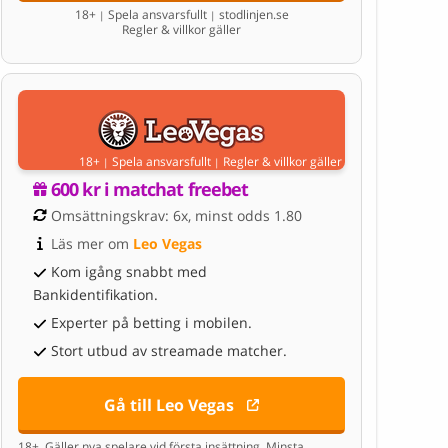
18+
Spela ansvarsfullt
stodlinjen.se
|
|
Regler & villkor gäller
18+
Spela ansvarsfullt
Regler & villkor gäller
|
|
600 kr i matchat freebet
Omsättningskrav: 6x, minst odds 1.80
Läs mer om 
Leo Vegas
Kom igång snabbt med
Bankidentifikation.
Experter på betting i mobilen.
Stort utbud av streamade matcher.
Gå till Leo Vegas
18+. Gäller nya spelare vid första insättning. Minsta