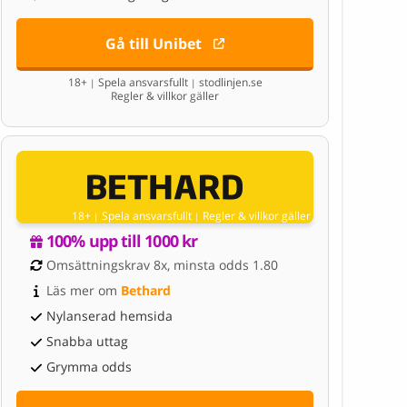
Gå till Unibet
18+
Spela ansvarsfullt
stodlinjen.se
|
|
Regler & villkor gäller
18+
Spela ansvarsfullt
Regler & villkor gäller
|
|
100% upp till 1000 kr
Omsättningskrav 8x, minsta odds 1.80
Läs mer om 
Bethard
Nylanserad hemsida
Snabba uttag
Grymma odds