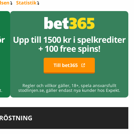
dsen
Statistik
ör
Upp till 1500 kr i spelkrediter
+ 100 free spins!
Till bet365
Regler och villkor gäller, 18+, spela ansvarsfullt
t.
stodlinjen.se, gäller endast nya kunder hos Expekt.
RÖSTNING