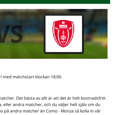
ri med matchstart klockan 18:00.
atcher. Det bästa av allt är att det är helt kostnadsfritt
 eller andra matcher, och du väljer helt själv om du
tips på andra matcher än Como - Monza så kolla in vår