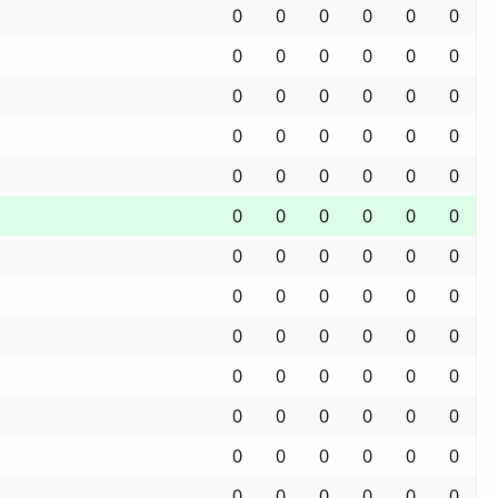
0
0
0
0
0
0
0
0
0
0
0
0
0
0
0
0
0
0
0
0
0
0
0
0
0
0
0
0
0
0
0
0
0
0
0
0
0
0
0
0
0
0
0
0
0
0
0
0
0
0
0
0
0
0
0
0
0
0
0
0
0
0
0
0
0
0
0
0
0
0
0
0
0
0
0
0
0
0